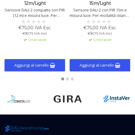
12m/Light
15m/Light
Sensore DALI-2 compatto con PIR
Sensore DALI-2 con PIR 15m e
(12 m) e misura luce. Per
misura luce. Per modalità istanza
modalità istanza con controllo
con controllo centrale DALI-2.
DALI-2 centrale. Montaggio:
Montaggio: incasso, superficie o
€75,00 IVA Esc.
€75,00 IVA Esc.
incasso, superficie o soffitto.
soffitto. Alimentazione tramite
€90,75 IVA Incl.
€90,75 IVA Incl.
Alimentazione via bus DALI.
bus DALI.
Ordinabile
Ordinabile
Aggiungi al carrello
Aggiungi al carrello