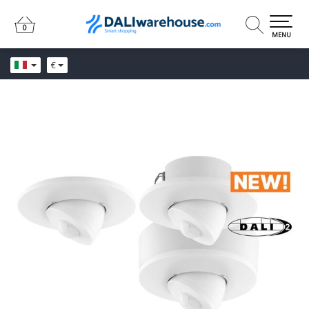
0
0
MENU
€