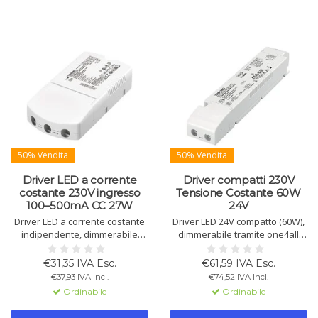
50% Vendita
50% Vendita
Driver LED a corrente
Driver compatti 230V
costante 230V ingresso
Tensione Costante 60W
100–500mA CC 27W
24V
Driver LED a corrente costante
Driver LED 24V compatto (60W),
indipendente, dimmerabile
dimmerabile tramite one4all
tramite DALI-2 e NFC. Corrente
(DALI-2, DSI, switchDIM), per
regolabile 100-500 mA, potenza
strisce flessibili, pronto per
€31,35 IVA Esc.
€61,59 IVA Esc.
max. 27 W. Efficienza fino
emergenza e NFC. Con
€37,93 IVA Incl.
€74,52 IVA Incl.
all'86%, custodia IP20, adatto
fissaggio incluso.
Ordinabile
Ordinabile
per illuminazione di
emergenza. Durata nominale