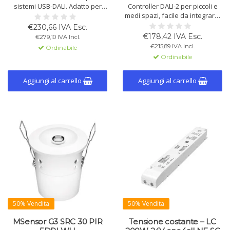
sistemi USB-DALI. Adatto per
Controller DALI-2 per piccoli e
collegare strumenti software
medi spazi, facile da integrare.
Tridonic, indirizzamento,
Supporta Tridonic e altri
€230,66 IVA Esc.
programmazione e
dispositivi DALI/DALI-2.
€178,42 IVA Esc.
€279,10 IVA Incl.
parametrizzazione di
Aggiornamenti firmware via
€215,89 IVA Incl.
Ordinabile
installazioni DALI. Alimentato
Bluetooth. 4 ingressi per
Ordinabile
tramite linea DALI e interfaccia
interruttori, alimentazione
USB.
tramite linea DALI. Compatto e
versatile.
Aggiungi al carrello
Aggiungi al carrello
50% Vendita
50% Vendita
MSensor G3 SRC 30 PIR
Tensione costante – LC