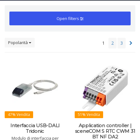
Open filters
Popolarità
1
2
3
47% Vendita
51% Vendita
Interfaccia USB-DALI
Application controller |
Tridonic
sceneCOM S RTC CWM 31
BT NF DA2
Modulo di interfaccia per