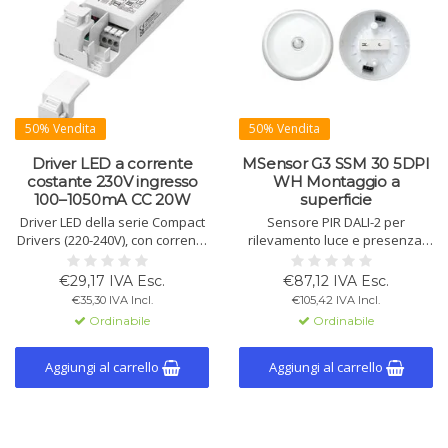
50% Vendita
50% Vendita
Driver LED a corrente
MSensor G3 SSM 30 5DPI
costante 230V ingresso
WH Montaggio a
100–1050mA CC 20W
superficie
Driver LED della serie Compact
Sensore PIR DALI-2 per
Drivers (220-240V), con corrente
rilevamento luce e presenza.
costante regolabile tramite
Sviluppato secondo EN 62386-
DALI-2 o NFC. 100-1050mA, max.
101 Ed.2. Richiede un controller
€29,17 IVA Esc.
€87,12 IVA Esc.
20W, IP20, certificato DALI-2, alta
applicativo. Alimentato via DALI,
€35,30 IVA Incl.
€105,42 IVA Incl.
efficienza e protezione
design compatto, altezza di
Ordinabile
Ordinabile
sovratensione.
montaggio 5m, IP20, garanzia 5
anni.
Aggiungi al carrello
Aggiungi al carrello