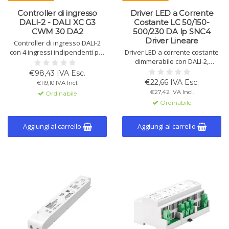
Controller di ingresso
Driver LED a Corrente
DALI-2 - DALI XC G3
Costante LC 50/150-
CWM 30 DA2
500/230 DA lp SNC4
Driver Lineare
Controller di ingresso DALI-2
con 4 ingressi indipendenti per
Driver LED a corrente costante
contatti flottanti o pulsanti.
dimmerabile con DALI-2,
Alimentato tramite linea DALI-2,
switchDIM e corridorFUNCTION.
€98,43 IVA Esc.
compatibile con Application
Corrente regolabile da 150 a
€22,66 IVA Esc.
€119,10 IVA Incl.
Controllers DALI-2. Include cavi
500 mA, potenza fino a 50 W,
€27,42 IVA Incl.
Ordinabile
di collegamento da 25 cm.
efficienza fino al 93%, funzione
Ordinabile
CLO e durata fino a 100.000 ore.
Aggiungi al carrello
Aggiungi al carrello