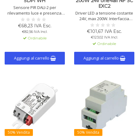
5DPI WH
200W 24V one4all NF SC
EXC2
Sensore PIR DALI-2 per
rilevamento luce e presenza.
Driver LED a tensione costante
Sviluppato secondo EN 62386-
24V, max 200W. Interfaccia
101 Ed.2. Richiede un controller
one4all, adatto per strip LED.
€68,23 IVA Esc.
di applicazione. Alimentato via
Dimmerazione 1–100%, 5 anni
€101,67 IVA Esc.
€82,56 IVA Incl.
DALI, regolabile via software,
garanzia, idoneo per
€123,02 IVA Incl.
Ordinabile
IP20, garanzia 5 anni.
emergenza.
Ordinabile
Aggiungi al carrello
Aggiungi al carrello
50% Vendita
50% Vendita