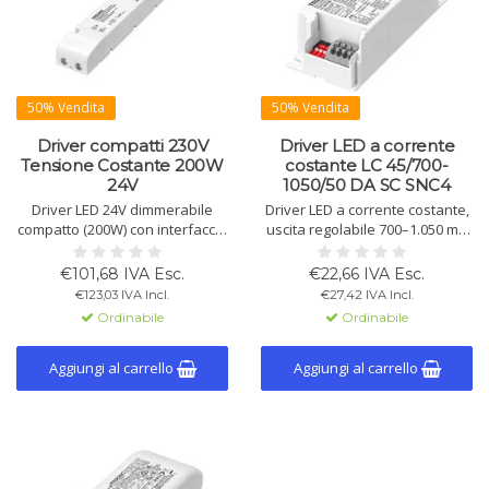
50% Vendita
50% Vendita
Driver compatti 230V
Driver LED a corrente
Tensione Costante 200W
costante LC 45/700-
24V
1050/50 DA SC SNC4
Driver LED 24V dimmerabile
Driver LED a corrente costante,
compatto (200W) con interfaccia
uscita regolabile 700–1.050 mA
one4all (DALI-2, DSI, switchDIM),
(preset 700 mA) via DALI/DIP,
incluso fermacavo. Adatto per
max 45W, alta efficienza, per
€101,68 IVA Esc.
€22,66 IVA Esc.
strisce LED e illuminazione di
emergenza, downlight e spot.
€123,03 IVA Incl.
€27,42 IVA Incl.
emergenza.
Ordinabile
Ordinabile
Aggiungi al carrello
Aggiungi al carrello