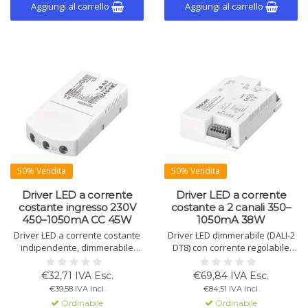
fino a 100.000 ore.
Aggiungi al carrello
Aggiungi al carrello
50% Vendita
50% Vendita
Driver LED a corrente
Driver LED a corrente
costante ingresso 230V
costante a 2 canali 350–
450–1050mA CC 45W
1050mA 38W
Driver LED a corrente costante
Driver LED dimmerabile (DALI-2
indipendente, dimmerabile
DT8) con corrente regolabile
tramite DALI-2 e NFC. Corrente
350-1050 mA. Max. 38W, 87% di
regolabile 450-1.050 mA,
efficienza, IP20. Adatto per
€32,71 IVA Esc.
€69,84 IVA Esc.
potenza max. 45 W. Efficienza
apparecchi classe I & II,
€39,58 IVA Incl.
€84,51 IVA Incl.
fino all'88%, custodia IP20,
illuminazione di emergenza e
Ordinabile
Ordinabile