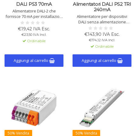
DALI PS3 70mA
Alimentatori DALI PS2 TRI
240mA
Alimentatore DALI-2 che
fornisce 70 mA per installazioni
Alimentatore per dispositivi
DALI-2. Scalabile fino a 2 PS3
DALI senza alimentazione
per installazione. Design
propria, fornisce 240 mA. Adatto
€19,42 IVA Esc.
compatto con alette di
per quadri elettrici. Tensione:
€143,90 IVA Esc.
€23,50 IVA Incl.
montaggio staccabili. 100.000
220-240 V, uscita: 13,5 V ±5%.
€174,12 IVA Incl.
Ordinabile
ore di funzionamento.
Garanzia di 5 anni.
Ordinabile
Aggiungi al carrello
Aggiungi al carrello
50% Vendita
50% Vendita