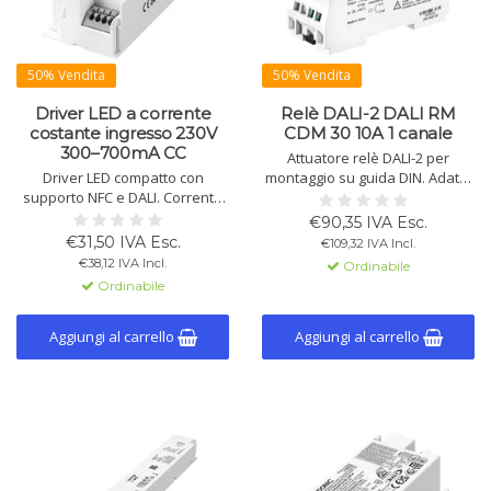
50% Vendita
50% Vendita
Driver LED a corrente
Relè DALI-2 DALI RM
costante ingresso 230V
CDM 30 10A 1 canale
300–700mA CC
Attuatore relè DALI-2 per
Driver LED compatto con
montaggio su guida DIN. Adatto
supporto NFC e DALI. Corrente
per correnti di spunto fino a 490
regolabile (300-700 mA), 28 W, 86
A e corrente nominale fino a 10
€90,35 IVA Esc.
% di efficienza. Adatto per
A. Relè senza potenziale,
€31,50 IVA Esc.
€109,32 IVA Incl.
illuminazione di emergenza e
compatibile con DALI/DALI-2.
€38,12 IVA Incl.
Ordinabile
vari sistemi di illuminazione.
Ordinabile
Aggiungi al carrello
Aggiungi al carrello