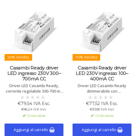
50% Vendita
50% Vendita
Casambi Ready driver
Casambi Ready driver
LED ingresso 230V 300–
LED 230V ingresso 100–
700mA CC
400mA CC
Driver LED Casambi Ready,
Driver LED Casambi Ready
corrente regolabile 300-700 mA
dimmerabile con
via NFC. 28 W max., dimmerabile
configurazione NFC. 100-400mA,
1-100%. Efficienza fino a 85%,
max. 14W, IP20. Adatto per
€79,54 IVA Esc.
€77,52 IVA Esc.
IP20, compatibile con lumDATA e
apparecchi classe I & II,
€96,24 IVA Incl.
€93,80 IVA Incl.
reti wireless.
illuminazione di emergenza e
Ordinabile
Ordinabile
reti wireless fino a 250 nodi.
Aggiungi al carrello
Aggiungi al carrello