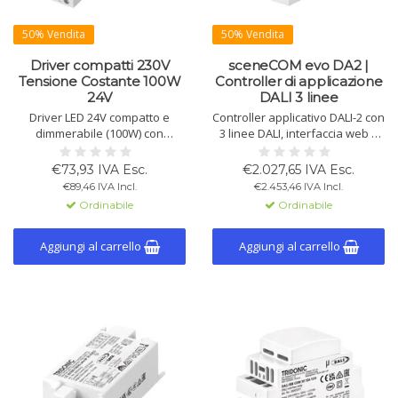
50% Vendita
50% Vendita
Driver compatti 230V
sceneCOM evo DA2 |
Tensione Costante 100W
Controller di applicazione
24V
DALI 3 linee
Driver LED 24V compatto e
Controller applicativo DALI-2 con
dimmerabile (100W) con
3 linee DALI, interfaccia web e
interfaccia one4all (DALI-2, DSI,
funzioni espandibili. Supporta
switchDIM), adatto per strip LED
fino a 192 driver DALI e test di
€73,93 IVA Esc.
€2.027,65 IVA Esc.
flessibili, illuminazione
illuminazione di emergenza.
€89,46 IVA Incl.
€2.453,46 IVA Incl.
d’emergenza e programmabile
Funzioni extra con licenze
Ordinabile
Ordinabile
NFC. Incl. fermacavo.
acquistabili.
Aggiungi al carrello
Aggiungi al carrello