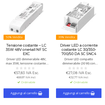
50% Vendita
39% Vendita
Tensione costante – LC
Driver LED a corrente
35W 48V one4all NF SC
costante LC 30/350-
EXC
700/50 DA SC SNC4
Driver LED dimmerabile 48V,
Driver LED compatto
max 35W, tensione costante.
dimmerabile (30 W) con
Interfaccia one4all, per strip
corrente costante regolabile
LED. Dimmerazione 1–100%, 5
(350–700 mA), DALI-2, CLO, alta
€57,83 IVA Esc.
€27,08 IVA Esc.
anni garanzia, emergenza.
efficienza. Per illuminazione
€69,97 IVA Incl.
€32,77 IVA Incl.
d’emergenza e decorativa.
Ordinabile
Ordinabile
Aggiungi al carrello
Aggiungi al carrello