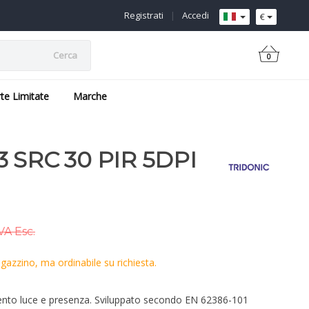
Registrati
|
Accedi
€
Cerca
0
rte Limitate
Marche
SRC 30 PIR 5DPI
VA Esc.
azzino, ma ordinabile su richiesta.
ento luce e presenza. Sviluppato secondo EN 62386-101