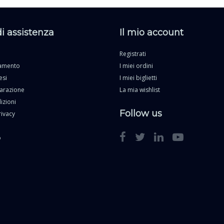
di assistenza
Il mio account
Registrati
gamento
I miei ordini
esi
I miei biglietti
parazione
La mia wishlist
izioni
Follow us
rivacy
o