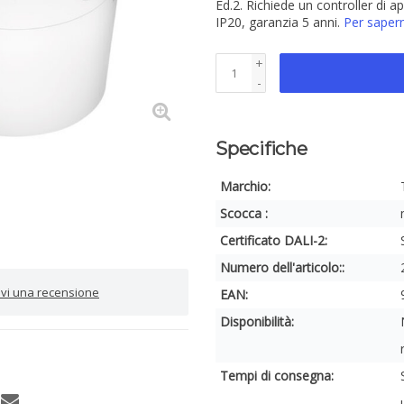
Ed.2. Richiede un controller di a
IP20, garanzia 5 anni.
Per sapern
+
-
Specifiche
Marchio:
Scocca :
Certificato DALI-2:
Numero dell'articolo::
rivi una recensione
EAN:
Disponibilità:
Tempi di consegna: