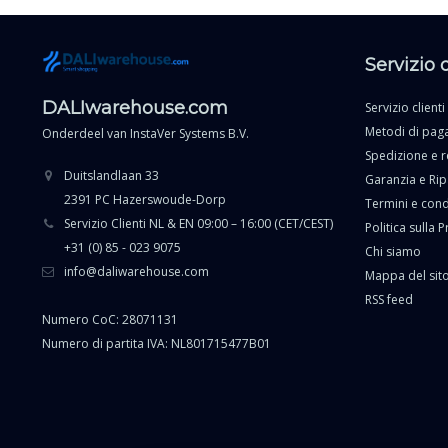
Servizio 
DALIwarehouse.com
Servizio clienti
Metodi di pa
Onderdeel van
InstaVer Systems B.V.
Spedizione e r
Duitslandlaan 33
Garanzia e Ri
2391 PC Hazerswoude-Dorp
Termini e cond
Servizio Clienti NL & EN 09:00 – 16:00 (CET/CEST)
Politica sulla P
+31 (0) 85 - 023 9075
Chi siamo
info@daliwarehouse.com
Mappa del sit
RSS feed
Numero CoC: 28071131
Numero di partita IVA: NL801715477B01