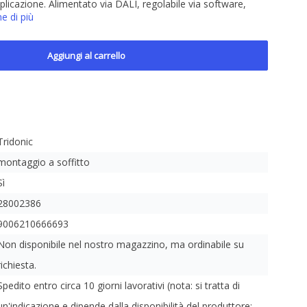
pplicazione. Alimentato via DALI, regolabile via software,
e di più
Aggiungi al carrello
Tridonic
montaggio a soffitto
Sì
28002386
9006210666693
Non disponibile nel nostro magazzino, ma ordinabile su
richiesta.
Spedito entro circa 10 giorni lavorativi (nota: si tratta di
un'indicazione e dipende dalla disponibilità del produttore;