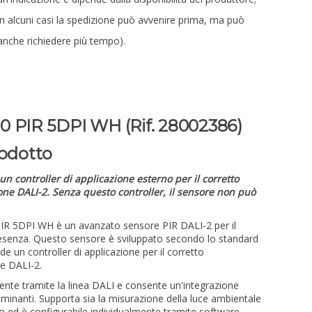
in alcuni casi la spedizione può avvenire prima, ma può
anche richiedere più tempo).
0 PIR 5DPI WH (Rif. 28002386)
rodotto
n controller di applicazione esterno per il corretto
one DALI-2. Senza questo controller, il sensore non può
PIR 5DPI WH è un avanzato sensore PIR DALI-2 per il
presenza. Questo sensore è sviluppato secondo lo standard
e un controller di applicazione per il corretto
ne DALI-2.
ente tramite la linea DALI e consente un'integrazione
luminanti. Supporta sia la misurazione della luce ambientale
o ed è configurabile individualmente tramite software.