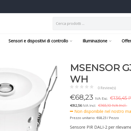
Sensori e dispositivi di controllo
Illuminazione
Offe
MSENSOR G3 
WH
0 Review(s)
€
68,23
€136,45 I
IVA Esc.
€82,56
IVA Incl.
€
165,10 IVA Incl..
Non disponibile nel nostro mag
Prezzo unitario: €68,23 / Pezzo
Sensore PIR DALI-2 per rilevam