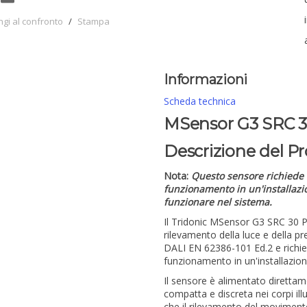
ngi al confronto
/
Stampa
Informazioni
Scheda technica
MSensor G3 SRC 3
Descrizione del P
Nota:
Questo sensore richiede u
funzionamento in un'installazi
funzionare nel sistema.
Il Tridonic MSensor G3 SRC 30 
rilevamento della luce e della 
DALI EN 62386-101 Ed.2 e richied
funzionamento in un'installazio
Il sensore è alimentato direttam
compatta e discreta nei corpi il
che il rilevamento del moviment