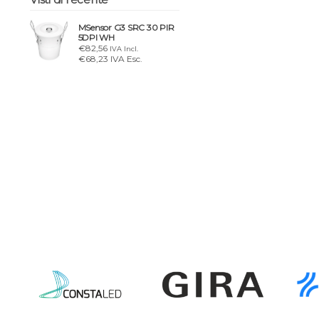
MSensor G3 SRC 30 PIR
5DPI WH
€82,56
IVA Incl.
€68,23 IVA Esc.