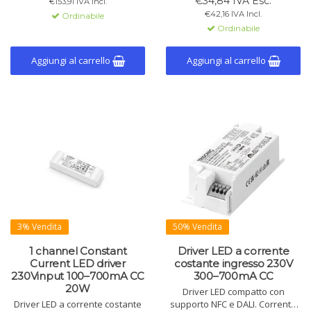
€34,84 IVA Esc.
€153,91 IVA Incl.
d'ingresso: 12-48V DC, corrente
da 0,5A a 1,4A e un extra 12Vdc
€42,16 IVA Incl.
Ordinabile
di uscita massima per canale:
a 50mA.
Ordinabile
350-1000mA.
Aggiungi al carrello
Aggiungi al carrello
3% Vendita
50% Vendita
1 channel Constant
Driver LED a corrente
Current LED driver
costante ingresso 230V
230Vinput 100–700mA CC
300–700mA CC
20W
Driver LED compatto con
Driver LED a corrente costante
supporto NFC e DALI. Corrente