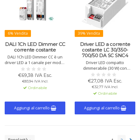
6% Vendita
39% Vendita
DALI 1Ch LED Dimmer CC
Driver LED a corrente
corrente costante
costante LC 30/350-
700/50 DA SC SNC4
DALI 1Ch LED Dimmer CC è un
driver LED a 1 canale per moduli
Driver LED compatto
a corrente costante. Supporta
dimmerabile (30 W) con
DALI e SwitchDim2, con
corrente costante regolabile
€69,38 IVA Esc.
frequenza PWM regolabile e
(350–700 mA), DALI-2, CLO, alta
€27,08 IVA Esc.
€83,94 IVA Incl.
funzioni di protezione.
efficienza. Per illuminazione
€32,77 IVA Incl.
Ordinabile
Disponibile in 12-48V DC, 350mA
d’emergenza e decorativa.
Ordinabile
a 2500mA.
Aggiungi al carrello
Aggiungi al carrello
Popolarità