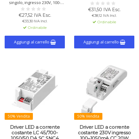
singolo, ingresso 230V, 100-
regolabile (300-700 mA), 28 W, 86
700mA CC, 20W. NFC regolabile,
% di efficienza. Adatto per
€31,50 IVA Esc.
DALI-2, PC ignifugo V0, dimming
illuminazione di emergenza e
€27,52 IVA Esc.
€38,12 IVA Incl.
senza sfarfallio, sicurezza
vari sistemi di illuminazione.
€33,30 IVA Incl.
Ordinabile
SELV. Adatto per apparecchi
Ordinabile
interni.
Aggiungi al carrello
Aggiungi al carrello
50% Vendita
50% Vendita
Driver LED a corrente
Driver LED a corrente
costante LC 45/700-
costante 230V ingresso
1050/50 DA SC SNC4
100–1050mA CC 20W