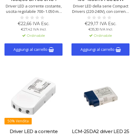
Driver LED a corrente costante,
Driver LED della serie Compact
uscita regolabile 700–1.050 mA
Drivers (220-240V), con corrente
(preset 700 mA) via DALI/DIP,
costante regolabile tramite
max 45W, alta efficienza, per
DALI-2 o NFC. 100-1050mA, max.
€22,66 IVA Esc.
€29,17 IVA Esc.
emergenza, downlight e spot.
20W, IP20, certificato DALI-2, alta
€27,42 IVA Incl.
€35,30 IVA Incl.
efficienza e protezione
Ordinabile
Ordinabile
sovratensione.
Aggiungi al carrello
Aggiungi al carrello
50% Vendita
Driver LED a corrente
LCM-25DA2 driver LED 25