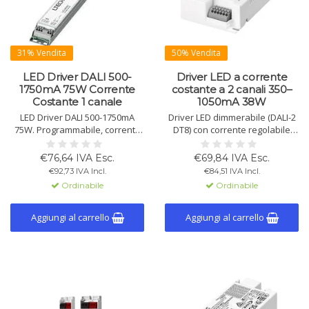
31% Vendita
50% Vendita
LED Driver DALI 500-
Driver LED a corrente
1750mA 75W Corrente
costante a 2 canali 350–
Costante 1 canale
1050mA 38W
LED Driver DALI 500-1750mA
Driver LED dimmerabile (DALI-2
75W. Programmabile, corrente
DT8) con corrente regolabile
costante, dimmerabile (0-100%)
350-1050 mA. Max. 38W, 87% di
via DALI-2 & Push DIM.
efficienza, IP20. Adatto per
€76,64 IVA Esc.
€69,84 IVA Esc.
Protezione contro sovraccarico,
apparecchi classe I & II,
€92,73 IVA Incl.
€84,51 IVA Incl.
sovratensione e cortocircuito.
illuminazione di emergenza e
Ordinabile
Ordinabile
Tunable White.
Aggiungi al carrello
Aggiungi al carrello