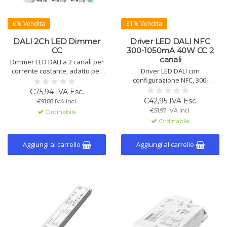
6% Vendita
31% Vendita
DALI 2Ch LED Dimmer
Driver LED DALI NFC
CC
300-1050mA 40W CC 2
canali
Dimmer LED DALI a 2 canali per
corrente costante, adatto per
Driver LED DALI con
moduli LED. Disponibile in
configurazione NFC, 300-
350mA, 500mA, 700mA e
1050mA, 40W. Design ultra-
€75,94 IVA Esc.
1000mA. Versioni con polo
sottile, dimmerazione senza
€42,95 IVA Esc.
€91,88 IVA Incl.
comune positivo e negativo
sfarfallio (0,01%-100%),
€51,97 IVA Incl.
Ordinabile
disponibili.
protezione da sovraccarico,
Ordinabile
sovratensione e cortocircuito.
Compatibile con Tunable White
e DALI-2 T6/DT8.
Aggiungi al carrello
Aggiungi al carrello