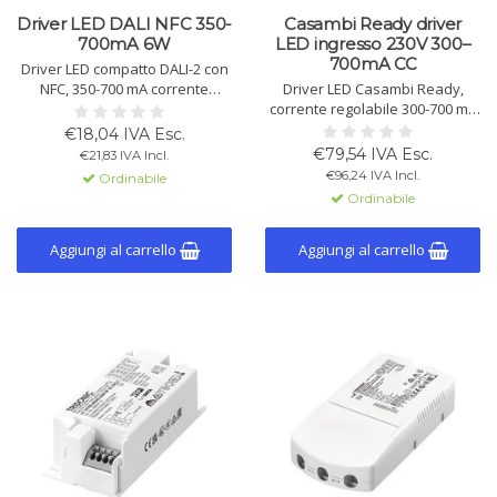
Driver LED DALI NFC 350-
Casambi Ready driver
700mA 6W
LED ingresso 230V 300–
700mA CC
Driver LED compatto DALI-2 con
NFC, 350-700 mA corrente
Driver LED Casambi Ready,
costante, 2-18 V, 0,7-6,3 W. Alta
corrente regolabile 300-700 mA
efficienza, dimmerazione 0-100
via NFC. 28 W max., dimmerabile
€18,04 IVA Esc.
%, protezioni integrate, uso
1-100%. Efficienza fino a 85%,
€79,54 IVA Esc.
€21,83 IVA Incl.
interno.
IP20, compatibile con lumDATA e
€96,24 IVA Incl.
Ordinabile
reti wireless.
Ordinabile
Aggiungi al carrello
Aggiungi al carrello