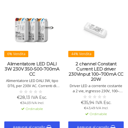
6% Vendita
44% Vendita
Alimentatore LED DALI
2 channel Constant
3W 230V 350-500-700mA
Current LED driver
CC
230Vinput 100–700mA CC
20W
Alimentatore LED DALI 3W, tipo
DT6, per 230V AC. Correnti di
Driver LED a corrente costante
uscita: 350-500-700mA CC.
a 2 vie, ingresso 230V, 100–
Dimmerabile 0,1%-100%,
700mA CC, 20W. NFC regolabile,
€28,13 IVA Esc.
frequenza PWM regolabile,
DALI-2, PC ignifugo V0, dimming
€35,94 IVA Esc.
€34,03 IVA Incl.
protezione termica e contro i
senza sfarfallio, sicurezza
€43,49 IVA Incl.
Ordinabile
cortocircuiti.
SELV. Adatto per apparecchi
Ordinabile
interni.
Aggiungi al carrello
Aggiungi al carrello