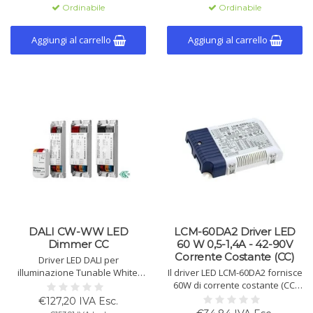
efficienza fino al 93%, funzione
uso interno.
Ordinabile
Ordinabile
CLO e durata fino a 100.000 ore.
Aggiungi al carrello
Aggiungi al carrello
DALI CW-WW LED
LCM-60DA2 Driver LED
Dimmer CC
60 W 0,5-1,4A - 42-90V
Corrente Costante (CC)
Driver LED DALI per
illuminazione Tunable White,
Il driver LED LCM-60DA2 fornisce
con 2 uscite, supporta DT8,
60W di corrente costante (CC)
Balance&Dim, Dim2Warm,
con DALI 2.0 e dimming a
€127,20 IVA Esc.
SwitchDim2. Tensione
pulsante. Offre uscite modulari