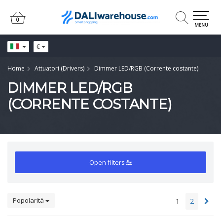
0
0
MENU
€
Home
Attuatori (Drivers)
Dimmer LED/RGB (Corrente costante)
DIMMER LED/RGB
(CORRENTE COSTANTE)
Open filters
Popolarità
1
2