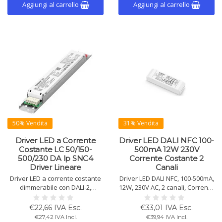
20W/500mA, 20W/700mA,
Aggiungi al carrello
Aggiungi al carrello
20W/1050mA.
50% Vendita
31% Vendita
Driver LED a Corrente
Driver LED DALI NFC 100-
Costante LC 50/150-
500mA 12W 230V
500/230 DA lp SNC4
Corrente Costante 2
Driver Lineare
Canali
Driver LED a corrente costante
Driver LED DALI NFC, 100-500mA,
dimmerabile con DALI-2,
12W, 230V AC, 2 canali, Corrente
switchDIM e corridorFUNCTION.
Costante, Tunable White,
Corrente regolabile da 150 a
efficienza 82%, dimmerabile 0-
€22,66 IVA Esc.
€33,01 IVA Esc.
500 mA, potenza fino a 50 W,
100%, IP20, certificato CE, per
€27,42 IVA Incl.
€39,94 IVA Incl.