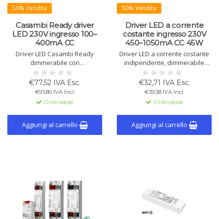
50% Vendita
50% Vendita
Casambi Ready driver
Driver LED a corrente
LED 230V ingresso 100–
costante ingresso 230V
400mA CC
450–1050mA CC 45W
Driver LED Casambi Ready
Driver LED a corrente costante
dimmerabile con
indipendente, dimmerabile
configurazione NFC. 100-400mA,
tramite DALI-2 e NFC. Corrente
max. 14W, IP20. Adatto per
regolabile 450-1.050 mA,
€77,52 IVA Esc.
€32,71 IVA Esc.
apparecchi classe I & II,
potenza max. 45 W. Efficienza
€93,80 IVA Incl.
€39,58 IVA Incl.
illuminazione di emergenza e
fino all'88%, custodia IP20,
Ordinabile
Ordinabile
reti wireless fino a 250 nodi.
adatto per illuminazione di
emergenza. Durata nominale
fino a 100.000 ore.
Aggiungi al carrello
Aggiungi al carrello