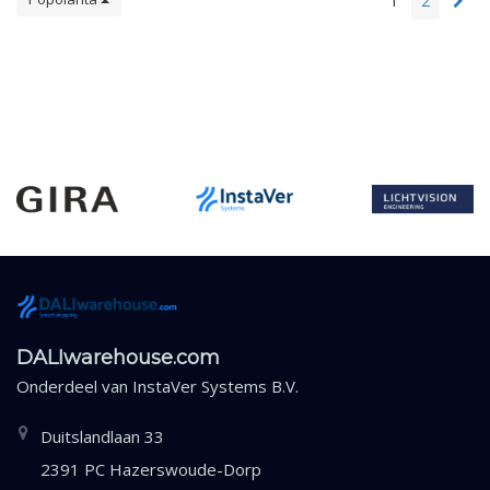
1
2
DALIwarehouse.com
Onderdeel van
InstaVer Systems B.V.
Duitslandlaan 33
2391 PC Hazerswoude-Dorp