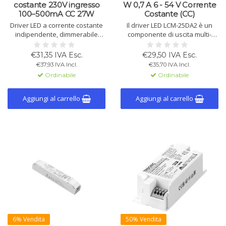
costante 230V ingresso
W 0,7 A 6 - 54 V Corrente
100–500mA CC 27W
Costante (CC)
Driver LED a corrente costante
Il driver LED LCM-25DA2 è un
indipendente, dimmerabile
componente di uscita multi-
tramite DALI-2 e NFC. Corrente
stadio AC-DC con corrente
regolabile 100-500 mA, potenza
costante (CC). Uscita di
€31,35 IVA Esc.
€29,50 IVA Esc.
max. 27 W. Efficienza fino
0.35A/0.6A/0.7A/0.9A/1.05A,
€37,93 IVA Incl.
€35,70 IVA Incl.
all'86%, custodia IP20, adatto
adatto per DALI 2.0 e dimming
Ordinabile
Ordinabile
per illuminazione di
push.
emergenza. Durata nominale
fino a 100.000 ore.
Aggiungi al carrello
Aggiungi al carrello
6% Vendita
50% Vendita