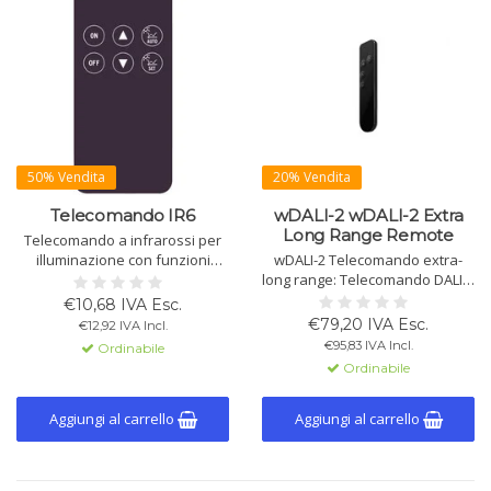
50% Vendita
20% Vendita
Telecomando IR6
wDALI-2 wDALI-2 Extra
Long Range Remote
Telecomando a infrarossi per
illuminazione con funzioni
wDALI-2 Telecomando extra-
on/off, dimmer e automatico.
long range: Telecomando DALI-2
Portata fino a 20 m.
wireless (4 tasti), portata fino a
€10,68 IVA Esc.
800 m esterno / 100–500 m
€79,20 IVA Esc.
€12,92 IVA Incl.
interno. Dimmer,
€95,83 IVA Incl.
Ordinabile
commutazione, scene, DT8;
Ordinabile
configurabile per tasto via DALI
Cockpit. Disponibile con tasti
simbolici.
Aggiungi al carrello
Aggiungi al carrello