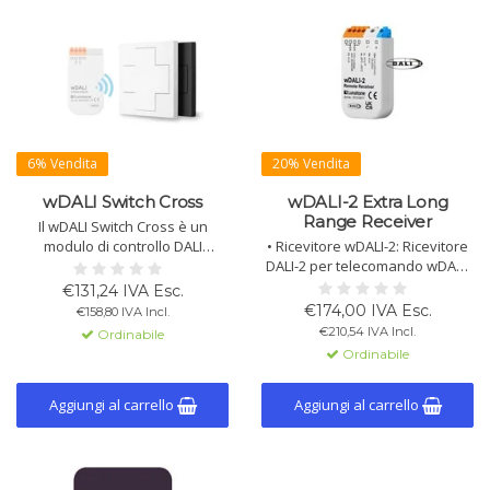
6% Vendita
20% Vendita
wDALI Switch Cross
wDALI-2 Extra Long
Range Receiver
Il wDALI Switch Cross è un
modulo di controllo DALI
• Ricevitore wDALI-2: Ricevitore
wireless che può essere
DALI-2 per telecomando wDALI-
montato ovunque senza sforzo
2. Collega il wireless alla linea
€131,24 IVA Esc.
di installazione. Ogni pulsante
DALI; incasso, multi-master,
€174,00 IVA Esc.
€158,80 IVA Incl.
può essere assegnato a
morsetti DA passanti.
€210,54 IVA Incl.
Ordinabile
comandi e funzioni DALI
• Ricevitore wDALI-2 PS: Come
Ordinabile
specifici.
sopra, con alimentazione bus
DALI 20 mA (≈10 driver).
Aggiungi al carrello
Aggiungi al carrello