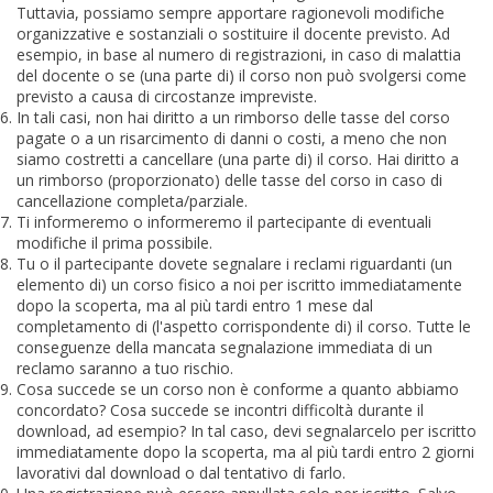
Tuttavia, possiamo sempre apportare ragionevoli modifiche
organizzative e sostanziali o sostituire il docente previsto. Ad
esempio, in base al numero di registrazioni, in caso di malattia
del docente o se (una parte di) il corso non può svolgersi come
previsto a causa di circostanze impreviste.
In tali casi, non hai diritto a un rimborso delle tasse del corso
pagate o a un risarcimento di danni o costi, a meno che non
siamo costretti a cancellare (una parte di) il corso. Hai diritto a
un rimborso (proporzionato) delle tasse del corso in caso di
cancellazione completa/parziale.
Ti informeremo o informeremo il partecipante di eventuali
modifiche il prima possibile.
Tu o il partecipante dovete segnalare i reclami riguardanti (un
elemento di) un corso fisico a noi per iscritto immediatamente
dopo la scoperta, ma al più tardi entro 1 mese dal
completamento di (l'aspetto corrispondente di) il corso. Tutte le
conseguenze della mancata segnalazione immediata di un
reclamo saranno a tuo rischio.
Cosa succede se un corso non è conforme a quanto abbiamo
concordato? Cosa succede se incontri difficoltà durante il
download, ad esempio? In tal caso, devi segnalarcelo per iscritto
immediatamente dopo la scoperta, ma al più tardi entro 2 giorni
lavorativi dal download o dal tentativo di farlo.