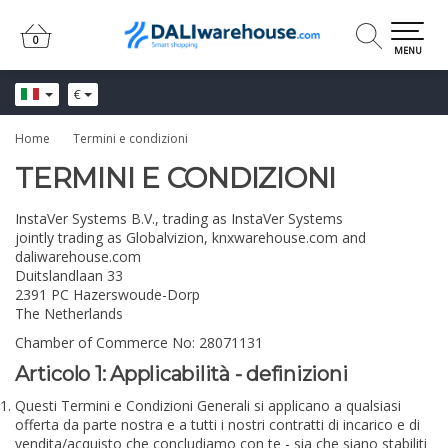
0
0
MENU
€
Home
Termini e condizioni
TERMINI E CONDIZIONI
InstaVer Systems B.V., trading as InstaVer Systems
jointly trading as Globalvizion, knxwarehouse.com and
daliwarehouse.com
Duitslandlaan 33
2391 PC Hazerswoude-Dorp
The Netherlands
Chamber of Commerce No: 28071131
Articolo 1: Applicabilità - definizioni
Questi Termini e Condizioni Generali si applicano a qualsiasi
offerta da parte nostra e a tutti i nostri contratti di incarico e di
vendita/acquisto che concludiamo con te - sia che siano stabiliti