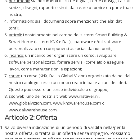
documenti:
sia documenti fisici che digitali, come consigli, calcoli,
schizzi, disegni, rapporti e simili da creare o fornire da parte tua o
nostra;
informazioni:
sia i documenti sopra menzionati che altri dati
(orali);
articoli:
i nostri prodotti nel campo dei sistemi Smart Building &
Smart Home (sistemi KNX e Dali), l'hardware e/o il software
personalizzato con componenti associati da noi forniti;
incarico:
un incarico per organizzare un corso, sviluppare
software personalizzato, fornire servizi (correlati) o eseguire
lavori, come manutenzioni e ispezioni;
corso:
un corso (KNX, Dali o Global Vizion) organizzato da noi dal
nostro catalogo corsi o un corso creato in base ai tuoi desideri.
Questo può essere un corso individuale o di gruppo;
sito web:
uno dei nostri siti web www.instaver.nl,
www.globalvizion.com, www.knxwarehouse.com o
www.daliwarehouse.com.
Articolo 2: Offerta
Salvo diversa indicazione di un periodo di validità nella/per la
nostra offerta, si tratta di un'offerta senza impegno. Possiamo