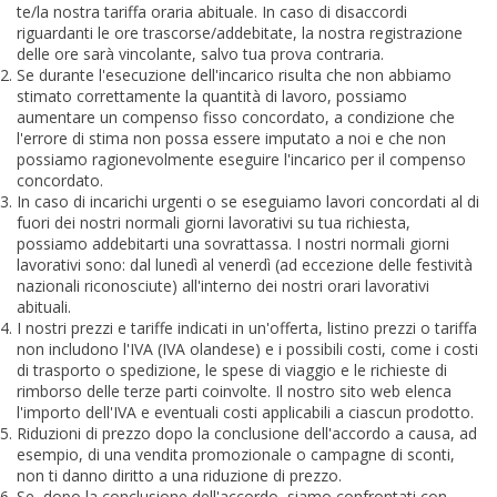
te/la nostra tariffa oraria abituale. In caso di disaccordi
riguardanti le ore trascorse/addebitate, la nostra registrazione
delle ore sarà vincolante, salvo tua prova contraria.
Se durante l'esecuzione dell'incarico risulta che non abbiamo
stimato correttamente la quantità di lavoro, possiamo
aumentare un compenso fisso concordato, a condizione che
l'errore di stima non possa essere imputato a noi e che non
possiamo ragionevolmente eseguire l'incarico per il compenso
concordato.
In caso di incarichi urgenti o se eseguiamo lavori concordati al di
fuori dei nostri normali giorni lavorativi su tua richiesta,
possiamo addebitarti una sovrattassa. I nostri normali giorni
lavorativi sono: dal lunedì al venerdì (ad eccezione delle festività
nazionali riconosciute) all'interno dei nostri orari lavorativi
abituali.
I nostri prezzi e tariffe indicati in un'offerta, listino prezzi o tariffa
non includono l'IVA (IVA olandese) e i possibili costi, come i costi
di trasporto o spedizione, le spese di viaggio e le richieste di
rimborso delle terze parti coinvolte. Il nostro sito web elenca
l'importo dell'IVA e eventuali costi applicabili a ciascun prodotto.
Riduzioni di prezzo dopo la conclusione dell'accordo a causa, ad
esempio, di una vendita promozionale o campagne di sconti,
non ti danno diritto a una riduzione di prezzo.
Se, dopo la conclusione dell'accordo, siamo confrontati con