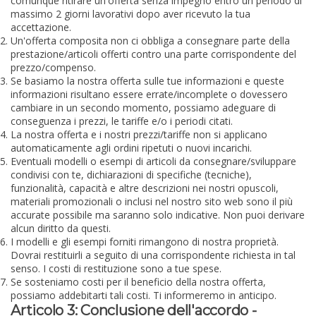
comunque ritirare un'offerta senza impegno entro un periodo di
massimo 2 giorni lavorativi dopo aver ricevuto la tua
accettazione.
Un'offerta composita non ci obbliga a consegnare parte della
prestazione/articoli offerti contro una parte corrispondente del
prezzo/compenso.
Se basiamo la nostra offerta sulle tue informazioni e queste
informazioni risultano essere errate/incomplete o dovessero
cambiare in un secondo momento, possiamo adeguare di
conseguenza i prezzi, le tariffe e/o i periodi citati.
La nostra offerta e i nostri prezzi/tariffe non si applicano
automaticamente agli ordini ripetuti o nuovi incarichi.
Eventuali modelli o esempi di articoli da consegnare/sviluppare
condivisi con te, dichiarazioni di specifiche (tecniche),
funzionalità, capacità e altre descrizioni nei nostri opuscoli,
materiali promozionali o inclusi nel nostro sito web sono il più
accurate possibile ma saranno solo indicative. Non puoi derivare
alcun diritto da questi.
I modelli e gli esempi forniti rimangono di nostra proprietà.
Dovrai restituirli a seguito di una corrispondente richiesta in tal
senso. I costi di restituzione sono a tue spese.
Se sosteniamo costi per il beneficio della nostra offerta,
possiamo addebitarti tali costi. Ti informeremo in anticipo.
Articolo 3: Conclusione dell'accordo -