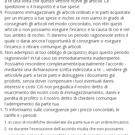
a te una volta che questo vettore riceve gli articoli. La
spedizione o il trasporto è a tue spese.
Possiamo immagazzinare gli articoli ordinati e le parti acquistate
per un incarico a tue spese e rischio se non siamo in grado di
consegnarti gli articoli nel modo concordato, non ritiri questi
articoli o non possiamo eseguire l'incarico e la causa di ciò è nel
tuo ambito di rischio. Ti daremo un periodo ragionevole entro il
quale ci darai ancora l'opportunità di consegnare o eseguire
l'incarico o ritirare comunque gli articoli.
Non adempisci al tuo obbligo di (acquisto) dopo questo periodo
ragionevole? In tal caso sei immediatamente inadempiente.
Possiamo rescindere completamente/parzialmente l'accordo -
mediante una dichiarazione scritta indirizzata a te -, vendere gli
articoli/le parti a terze parti e distruggere i documenti già
prodotti, senza dover compensare i tuoi eventuali danni,
interessi e costi. Ciò non pregiudica il nostro diritto di
risarcimento dei nostri costi di immagazzinamento, danni e
perdita di profitto o il nostro diritto di chiedere comunque
l'adempimento da parte tua.
Ti informiamo sulle conseguenze per i prezzi concordati, le
tariffe e i periodi:
in caso di modifiche desiderate da parte tua in un ordine/incarico;
se durante l'esecuzione dell'accordo risulta che non possiamo