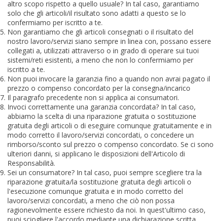
altro scopo rispetto a quello usuale? In tal caso, garantiamo
solo che gli articoli/il risultato sono adatti a questo se lo
confermiamo per iscritto a te.
Non garantiamo che gli articoli consegnati o il risultato del
nostro lavoro/servizi siano sempre in linea con, possano essere
collegati a, utilizzati attraverso o in grado di operare sui tuoi
sistemi/reti esistenti, a meno che non lo confermiamo per
iscritto a te.
Non puoi invocare la garanzia fino a quando non avrai pagato il
prezzo o compenso concordato per la consegna/incarico
Il paragrafo precedente non si applica ai consumatori.
Invoci correttamente una garanzia concordata? In tal caso,
abbiamo la scelta di una riparazione gratuita o sostituzione
gratuita degli articoli o di eseguire comunque gratuitamente e in
modo corretto il lavoro/servizi concordati, o concedere un
rimborso/sconto sul prezzo o compenso concordato. Se ci sono
ulteriori danni, si applicano le disposizioni dell'Articolo di
Responsabilità.
Sei un consumatore? In tal caso, puoi sempre scegliere tra la
riparazione gratuita/la sostituzione gratuita degli articoli o
l'esecuzione comunque gratuita e in modo corretto del
lavoro/servizi concordati, a meno che ciò non possa
ragionevolmente essere richiesto da noi. In quest'ultimo caso,
puoi sciogliere l'accordo mediante una dichiarazione scritta