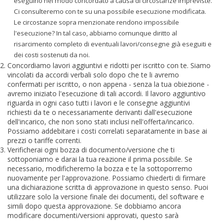
eseguirlo nel modo concordato a causa di circostanze impreviste.
Ci consulteremo con te su una possibile esecuzione modificata.
Le circostanze sopra menzionate rendono impossibile
l'esecuzione? In tal caso, abbiamo comunque diritto al
risarcimento completo di eventuali lavori/consegne già eseguiti e
dei costi sostenuti da noi.
Concordiamo lavori aggiuntivi e ridotti per iscritto con te. Siamo
vincolati da accordi verbali solo dopo che te li avremo
confermati per iscritto, o non appena - senza la tua obiezione -
avremo iniziato l'esecuzione di tali accordi. Il lavoro aggiuntivo
riguarda in ogni caso tutti i lavori e le consegne aggiuntivi
richiesti da te o necessariamente derivanti dall'esecuzione
dell'incarico, che non sono stati inclusi nell'offerta/incarico.
Possiamo addebitare i costi correlati separatamente in base ai
prezzi o tariffe correnti.
Verificherai ogni bozza di documento/versione che ti
sottoponiamo e darai la tua reazione il prima possibile. Se
necessario, modificheremo la bozza e te la sottoporremo
nuovamente per l'approvazione. Possiamo chiederti di firmare
una dichiarazione scritta di approvazione in questo senso. Puoi
utilizzare solo la versione finale dei documenti, del software e
simili dopo questa approvazione. Se dobbiamo ancora
modificare documenti/versioni approvati, questo sarà