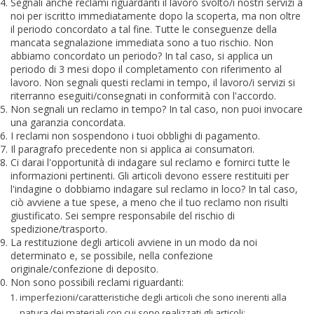
Segnali anche reclami riguardanti il lavoro svolto/i nostri servizi a
noi per iscritto immediatamente dopo la scoperta, ma non oltre
il periodo concordato a tal fine. Tutte le conseguenze della
mancata segnalazione immediata sono a tuo rischio. Non
abbiamo concordato un periodo? In tal caso, si applica un
periodo di 3 mesi dopo il completamento con riferimento al
lavoro. Non segnali questi reclami in tempo, il lavoro/i servizi si
riterranno eseguiti/consegnati in conformità con l'accordo.
Non segnali un reclamo in tempo? In tal caso, non puoi invocare
una garanzia concordata.
I reclami non sospendono i tuoi obblighi di pagamento.
Il paragrafo precedente non si applica ai consumatori.
Ci darai l'opportunità di indagare sul reclamo e fornirci tutte le
informazioni pertinenti. Gli articoli devono essere restituiti per
l'indagine o dobbiamo indagare sul reclamo in loco? In tal caso,
ciò avviene a tue spese, a meno che il tuo reclamo non risulti
giustificato. Sei sempre responsabile del rischio di
spedizione/trasporto.
La restituzione degli articoli avviene in un modo da noi
determinato e, se possibile, nella confezione
originale/confezione di deposito.
Non sono possibili reclami riguardanti:
imperfezioni/caratteristiche degli articoli che sono inerenti alla
natura dei materiali con cui sono realizzati gli articoli;