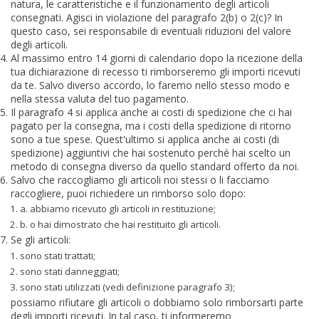
natura, le caratteristiche e il funzionamento degli articoli
consegnati. Agisci in violazione del paragrafo 2(b) o 2(c)? In
questo caso, sei responsabile di eventuali riduzioni del valore
degli articoli.
Al massimo entro 14 giorni di calendario dopo la ricezione della
tua dichiarazione di recesso ti rimborseremo gli importi ricevuti
da te. Salvo diverso accordo, lo faremo nello stesso modo e
nella stessa valuta del tuo pagamento.
Il paragrafo 4 si applica anche ai costi di spedizione che ci hai
pagato per la consegna, ma i costi della spedizione di ritorno
sono a tue spese. Quest'ultimo si applica anche ai costi (di
spedizione) aggiuntivi che hai sostenuto perché hai scelto un
metodo di consegna diverso da quello standard offerto da noi.
Salvo che raccogliamo gli articoli noi stessi o li facciamo
raccogliere, puoi richiedere un rimborso solo dopo:
a. abbiamo ricevuto gli articoli in restituzione;
b. o hai dimostrato che hai restituito gli articoli.
Se gli articoli:
sono stati trattati;
sono stati danneggiati;
sono stati utilizzati (vedi definizione paragrafo 3);
possiamo rifiutare gli articoli o dobbiamo solo rimborsarti parte
degli importi ricevuti. In tal caso, ti informeremo