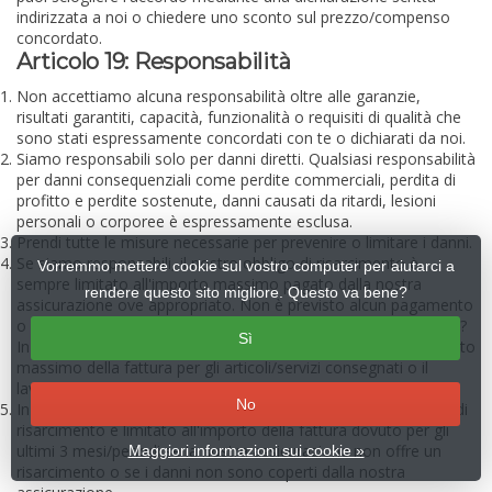
indirizzata a noi o chiedere uno sconto sul prezzo/compenso
concordato.
Articolo 19: Responsabilità
Non accettiamo alcuna responsabilità oltre alle garanzie,
risultati garantiti, capacità, funzionalità o requisiti di qualità che
sono stati espressamente concordati con te o dichiarati da noi.
Siamo responsabili solo per danni diretti. Qualsiasi responsabilità
per danni consequenziali come perdite commerciali, perdita di
profitto e perdite sostenute, danni causati da ritardi, lesioni
personali o corporee è espressamente esclusa.
Prendi tutte le misure necessarie per prevenire o limitare i danni.
Se siamo responsabili, il nostro obbligo di risarcimento è
Vorremmo mettere cookie sul vostro computer per aiutarci a
sempre limitato all'importo massimo pagato dalla nostra
rendere questo sito migliore. Questo va bene?
assicurazione ove appropriato. Non è previsto alcun pagamento
o i danni non sono coperti da un'assicurazione stipulata da noi?
Sì
In tal caso, il nostro obbligo di risarcimento è limitato all'importo
massimo della fattura per gli articoli/servizi consegnati o il
lavoro svolto.
No
In caso di contratti a esecuzione continuata, il nostro obbligo di
risarcimento è limitato all'importo della fattura dovuto per gli
ultimi 3 mesi/periodi se la nostra assicurazione non offre un
Maggiori informazioni sui cookie »
risarcimento o se i danni non sono coperti dalla nostra