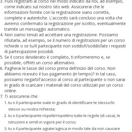
Puoi registrarti al corso nel modo indicato da noi, ad esempio,
come indicato sul nostro sito web. Assicurerai che le
informazioni fornite con la registrazione siano corrette,
complete e autentiche. L'accordo sarà concluso una volta che
avremo confermato la registrazione per iscritto, eventualmente
tramite un messaggio automatico.
Non siamo tenuti ad accettare una registrazione. Possiamo
rifiutarla, ad esempio, se il numero di registrazioni per un corso
richiede o se tu/il partecipante non soddisfi/soddisfate i requisiti
di partecipazione possibili.
Se il corso desiderato è completo, ti informeremo e, se
possibile, offrirti un corso alternativo.
Pagherai le tasse del corso prima dell'inizio del corso. Non
abbiamo ricevuto il tuo pagamento (in tempo)? In tal caso,
possiamo negarti/l'accesso al corso al partecipante o non sarai
in grado di scaricare i materiali del corso utilizzati per un corso
online.
Ti assicurerai che:
tu o il partecipante siate in grado di identificare te stesso/lo
stesso su nostra richiesta;
tu o il partecipante rispetti/rispettino tutte le regole (di casa), le
istruzioni e simili in vigore per il corso;
tu o il partecipante agiate/agisca in modo tale da non causare