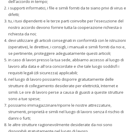
dell'accordo in tempo;
i supporti informatici, i file e simili forniti da te siano privi di virus e
difetti;
tu, i tuoi dipendenti e le terze parti coinvolte per l'esecuzione del
nostro accordo devono fornire tutta la cooperazione richiesta o
richiesta da noi;
devi utilizzare gli articoli consegnati in conformità con le istruzioni
(operative), le direttive, i consigli, i manuali e simili forniti da noi e,
se pertinente, proteggere adeguatamente questi articoli;
in caso di lavori presso la tua sede, abbiamo accesso al luogo di
lavoro alla data e all'ora concordate e che tale luogo soddisfi i
requisiti legali (di sicurezza) applicabili;
nel luogo di lavoro possiamo disporre gratuitamente delle
strutture di collegamento desiderate per elettricità, Internet e
simili. Le ore di lavoro perse a causa di guasti a queste strutture
sono a tue spese;
possiamo immagazzinare/riporre le nostre attrezzature,
strumenti, proprietà e simili nel luogo di lavoro senza il rischio di
danni o furti;
le altre strutture ragionevolmente desiderate da noi sono
disponibili gratuitamente nel luogo di lavoro.