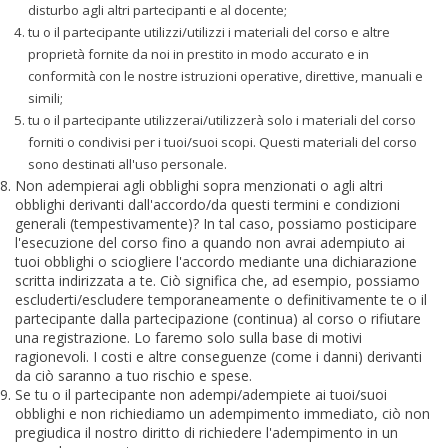
disturbo agli altri partecipanti e al docente;
tu o il partecipante utilizzi/utilizzi i materiali del corso e altre
proprietà fornite da noi in prestito in modo accurato e in
conformità con le nostre istruzioni operative, direttive, manuali e
simili;
tu o il partecipante utilizzerai/utilizzerà solo i materiali del corso
forniti o condivisi per i tuoi/suoi scopi. Questi materiali del corso
sono destinati all'uso personale.
Non adempierai agli obblighi sopra menzionati o agli altri
obblighi derivanti dall'accordo/da questi termini e condizioni
generali (tempestivamente)? In tal caso, possiamo posticipare
l'esecuzione del corso fino a quando non avrai adempiuto ai
tuoi obblighi o sciogliere l'accordo mediante una dichiarazione
scritta indirizzata a te. Ciò significa che, ad esempio, possiamo
escluderti/escludere temporaneamente o definitivamente te o il
partecipante dalla partecipazione (continua) al corso o rifiutare
una registrazione. Lo faremo solo sulla base di motivi
ragionevoli. I costi e altre conseguenze (come i danni) derivanti
da ciò saranno a tuo rischio e spese.
Se tu o il partecipante non adempi/adempiete ai tuoi/suoi
obblighi e non richiediamo un adempimento immediato, ciò non
pregiudica il nostro diritto di richiedere l'adempimento in un