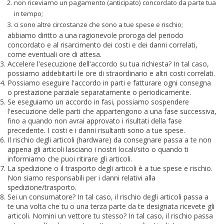
non riceviamo un pagamento (anticipato) concordato da parte tua
in tempo;
ci sono altre circostanze che sono a tue spese e rischio;
abbiamo diritto a una ragionevole proroga del periodo
concordato e al risarcimento dei costi e dei danni correlati,
come eventuali ore di attesa.
Accelere l'esecuzione dell'accordo su tua richiesta? In tal caso,
possiamo addebitarti le ore di straordinario e altri costi correlati.
Possiamo eseguire l'accordo in parti e fatturare ogni consegna
o prestazione parziale separatamente o periodicamente.
Se eseguiamo un accordo in fasi, possiamo sospendere
l'esecuzione delle parti che appartengono a una fase successiva,
fino a quando non avrai approvato i risultati della fase
precedente. I costi e i danni risultanti sono a tue spese.
Il rischio degli articoli (hardware) da consegnare passa a te non
appena gli articoli lasciano i nostri locali/sito o quando ti
informiamo che puoi ritirare gli articoli.
La spedizione o il trasporto degli articoli è a tue spese e rischio.
Non siamo responsabili per i danni relativi alla
spedizione/trasporto.
Sei un consumatore? In tal caso, il rischio degli articoli passa a
te una volta che tu o una terza parte da te designata ricevete gli
articoli. Nomini un vettore tu stesso? In tal caso, il rischio passa