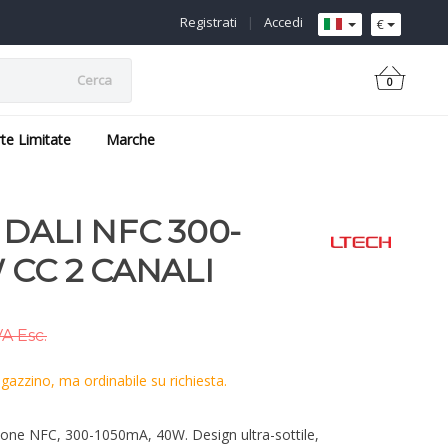
Registrati
|
Accedi
€
Cerca
0
rte Limitate
Marche
DALI NFC 300-
 CC 2 CANALI
VA Esc.
azzino, ma ordinabile su richiesta.
ione NFC, 300-1050mA, 40W. Design ultra-sottile,