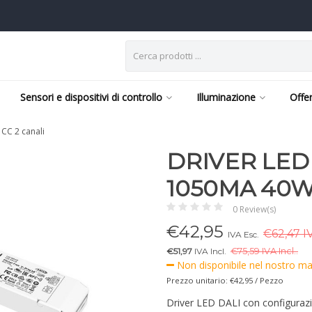
Sensori e dispositivi di controllo
Illuminazione
Offe
CC 2 canali
DRIVER LED 
1050MA 40W
0 Review(s)
€
42,95
€62,47 I
IVA Esc.
€51,97
IVA Incl.
€
75,59 IVA Incl..
Non disponibile nel nostro mag
Prezzo unitario: €42,95 / Pezzo
Driver LED DALI con configuraz