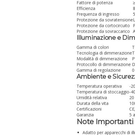
Fattore di potenza
≥
Efficienza
Frequenza di ingresso
Protezione da sovratensione
L
Protezione da cortocircuito
P
Protezione da sovraccarico
A
Illuminazione e Di
Gamma di colori
T
Tecnologia di dimmerazione
T
Modalità di dimmerazione
P
Protocollo di dimmerazione
D
Gamma di regolazione
0
Ambiente e Sicurez
Temperatura operativa
-2
Temperatura di stoccaggio
-4
Umidità relativa
20
Durata della vita
10
Certificazioni
CE
Garanzia
5 
Note Importanti
Adatto per apparecchi di illu