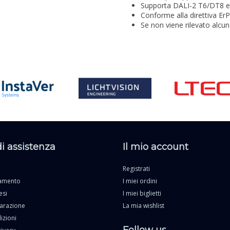
Supporta DALI-2 T6/DT8 e 
Conforme alla direttiva Er
Se non viene rilevato alcu
di assistenza
Il mio account
Registrati
gamento
I miei ordini
esi
I miei biglietti
parazione
La mia wishlist
izioni
Follow us