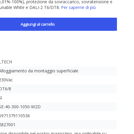
0,01%-100%), protezione da sovraccarico, sovratensione e
 Tunable White e DALI-2 T6/DT8.
Per saperne di più
Aggiungi al carrello
LTECH
Alloggiamento da montaggio superficiale
230Vac
DT6/8
Sì
SE-40-300-1050-W2D
6971379110536
2827001
Non disponibile nel nostro magazzino, ma ordinabile su