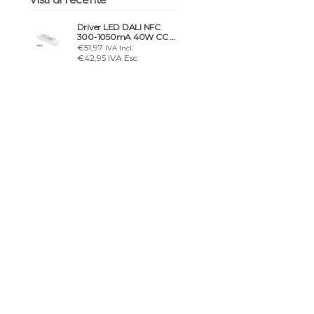
Driver LED DALI NFC
300-1050mA 40W CC 2
canali
€51,97
IVA Incl.
€42,95 IVA Esc.