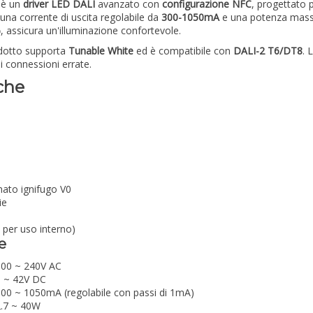
è un
driver LED DALI
avanzato con
configurazione NFC
, progettato p
una corrente di uscita regolabile da
300-1050mA
e una potenza mas
%
, assicura un'illuminazione confortevole.
dotto supporta
Tunable White
ed è compatibile con
DALI-2 T6/DT8
. 
i connessioni errate.
che
nato ignifugo V0
ie
 per uso interno)
e
100 ~ 240V AC
9 ~ 42V DC
00 ~ 1050mA (regolabile con passi di 1mA)
2.7 ~ 40W