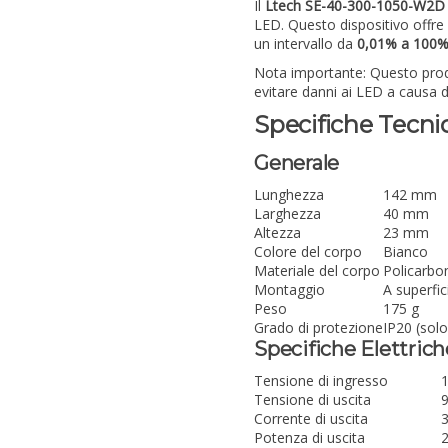
Il
Ltech SE-40-300-1050-W2D
LED. Questo dispositivo offre 
un intervallo da
0,01% a 100
Nota importante: Questo pro
evitare danni ai LED a causa d
Specifiche Tecni
Generale
Lunghezza
142 mm
Larghezza
40 mm
Altezza
23 mm
Colore del corpo
Bianco
Materiale del corpo
Policarbo
Montaggio
A superfic
Peso
175 g
Grado di protezione
IP20 (solo
Specifiche Elettrich
Tensione di ingresso
Tensione di uscita
Corrente di uscita
3
Potenza di uscita