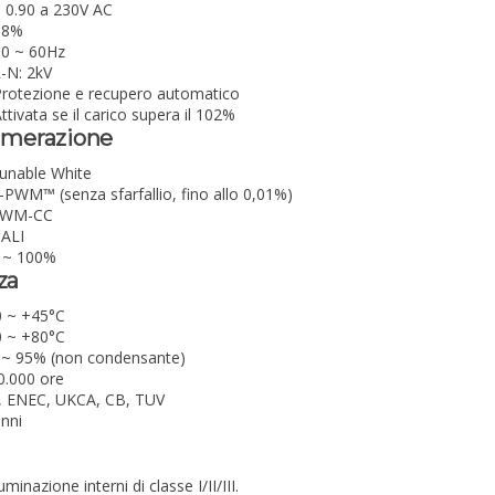
 0.90 a 230V AC
88%
50 ~ 60Hz
-N: 2kV
rotezione e recupero automatico
ttivata se il carico supera il 102%
mmerazione
unable White
-PWM™ (senza sfarfallio, fino allo 0,01%)
WM-CC
ALI
 ~ 100%
za
0 ~ +45°C
0 ~ +80°C
 ~ 95% (non condensante)
0.000 ore
, ENEC, UKCA, CB, TUV
anni
minazione interni di classe I/II/III.