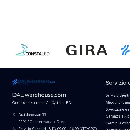
Servizio 
DALIwarehouse.com
Servizio clienti
Metodi di pa
Onderdeel van
InstaVer Systems B.V.
Spedizione e r
Duitslandlaan 33
Garanzia e Ri
2391 PC Hazerswoude-Dorp
Termini e cond
Servizio Clienti NL & EN 09:00 – 16:00 (CET/CEST)