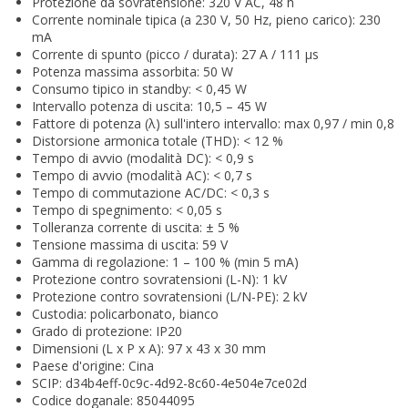
Protezione da sovratensione: 320 V AC, 48 h
Corrente nominale tipica (a 230 V, 50 Hz, pieno carico): 230
mA
Corrente di spunto (picco / durata): 27 A / 111 μs
Potenza massima assorbita: 50 W
Consumo tipico in standby: < 0,45 W
Intervallo potenza di uscita: 10,5 – 45 W
Fattore di potenza (λ) sull'intero intervallo: max 0,97 / min 0,8
Distorsione armonica totale (THD): < 12 %
Tempo di avvio (modalità DC): < 0,9 s
Tempo di avvio (modalità AC): < 0,7 s
Tempo di commutazione AC/DC: < 0,3 s
Tempo di spegnimento: < 0,05 s
Tolleranza corrente di uscita: ± 5 %
Tensione massima di uscita: 59 V
Gamma di regolazione: 1 – 100 % (min 5 mA)
Protezione contro sovratensioni (L-N): 1 kV
Protezione contro sovratensioni (L/N-PE): 2 kV
Custodia: policarbonato, bianco
Grado di protezione: IP20
Dimensioni (L x P x A): 97 x 43 x 30 mm
Paese d'origine: Cina
SCIP: d34b4eff-0c9c-4d92-8c60-4e504e7ce02d
Codice doganale: 85044095