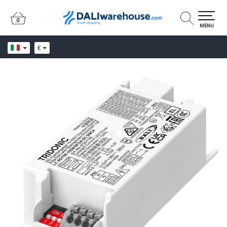
0
0
MENU
€