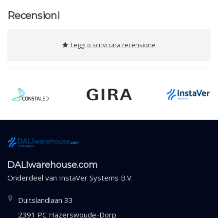
Recensioni
Leggi o scrivi una recensione
DALIwarehouse.com
Onderdeel van
InstaVer Systems B.V.
Duitslandlaan 33
2391 PC Hazerswoude-Dorp