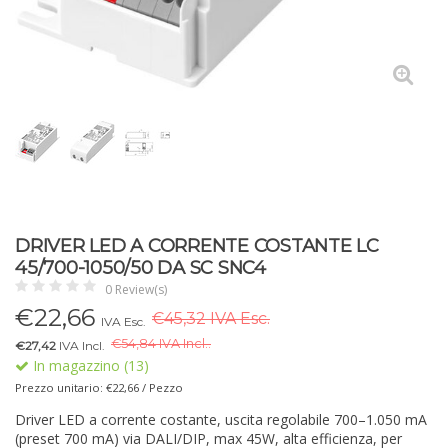
DRIVER LED A CORRENTE COSTANTE LC
45/700-1050/50 DA SC SNC4
0 Review(s)
€
22,66
€45,32 IVA Esc.
IVA Esc.
€
54,84 IVA Incl..
€27,42
IVA Incl.
In magazzino (13)
Prezzo unitario: €22,66 / Pezzo
Driver LED a corrente costante, uscita regolabile 700–1.050 mA
(preset 700 mA) via DALI/DIP, max 45W, alta efficienza, per