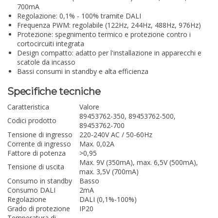
700mA
Regolazione: 0,1% - 100% tramite DALI
Frequenza PWM: regolabile (122Hz, 244Hz, 488Hz, 976Hz)
Protezione: spegnimento termico e protezione contro i
cortocircuiti integrata
Design compatto: adatto per l'installazione in apparecchi e
scatole da incasso
Bassi consumi in standby e alta efficienza
Specifiche tecniche
Caratteristica
Valore
89453762-350, 89453762-500,
Codici prodotto
89453762-700
Tensione di ingresso
220-240V AC / 50-60Hz
Corrente di ingresso
Max. 0,02A
Fattore di potenza
>0,95
Max. 9V (350mA), max. 6,5V (500mA),
Tensione di uscita
max. 3,5V (700mA)
Consumo in standby
Basso
Consumo DALI
2mA
Regolazione
DALI (0,1%-100%)
Grado di protezione
IP20
Temperatura di