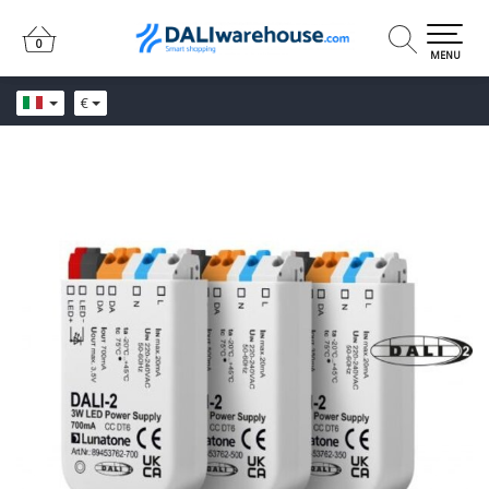
0
0
MENU
€