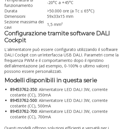
-20°C a +45°C
funzionamento
Durata
>50.000 ore (a Tc ≤ 65°C)
Dimensioni
59x33x15 mm
Sezione massima dei
1,5 mm²
cavi
Configurazione tramite software DALI
Cockpit
L'alimentatore può essere configurato utilizzando il software
DALI Cockpit con un'interfaccia USB DALI. Parametri come la
frequenza PWM e il comportamento dopo il ripristino
dell'alimentazione (ad esempio, 0-100% o ultimo valore)
possono essere personalizzati.
Modelli disponibili in questa serie
89453762-350
: Alimentatore LED DALI 3W, corrente
costante (CC), 350mA
89453762-500
: Alimentatore LED DALI 3W, corrente
costante (CC), 500mA
89453762-700
: Alimentatore LED DALI 3W, corrente
costante (CC), 700mA
Questi modelli offrono soluzioni efficienti e versatili per i