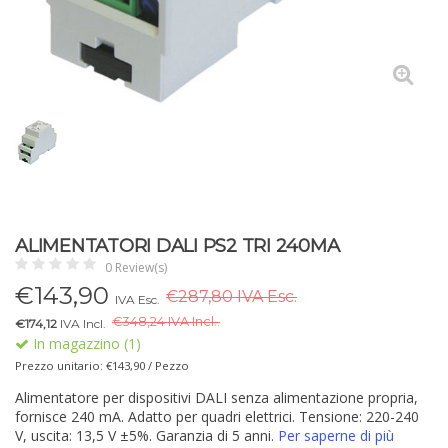
ALIMENTATORI DALI PS2 TRI 240MA
0 Review(s)
€
143,90
€287,80 IVA Esc.
IVA Esc.
€
348,24 IVA Incl..
€174,12
IVA Incl.
In magazzino (1)
Prezzo unitario: €143,90 / Pezzo
Alimentatore per dispositivi DALI senza alimentazione propria,
fornisce 240 mA. Adatto per quadri elettrici. Tensione: 220-240
V, uscita: 13,5 V ±5%. Garanzia di 5 anni.
Per saperne di più