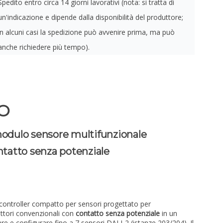
Spedito entro circa 14 giorni lavorativi (nota: si tratta di
un'indicazione e dipende dalla disponibilità del produttore;
in alcuni casi la spedizione può avvenire prima, ma può
anche richiedere più tempo).
RO
modulo sensore multifunzionale
ontatto senza potenziale
controller compatto per sensori progettato per
ruttori convenzionali con
contatto senza potenziale
in un
re e configurare fino a 7 sensori DALI-2 (istanze 203/204). Il