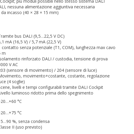
ockpit; più moduli possibili nello stesso sistema DALI
LI, nessuna alimentazione aggiuntiva necessaria
 da incasso (40 × 28 × 15 mm)
Tramite bus DALI (9,5…22,5 V DC)
5,1 mA (16,5 V) / 5,7 mA (22,5 V)
1 contatto senza potenziale (T1, COM), lunghezza max cavo
5 m
Isolamento rinforzato DALI / custodia, tensione di prova
3000 V AC
203 (sensore di movimento) / 204 (sensore di luce)
Movimento, movimento+costante, costante, regolazione
uce (4 soglie)
Scene, livelli e tempi configurabili tramite DALI Cockpit
Livello luminoso ridotto prima dello spegnimento
−20…+60 °C
−20…+75 °C
15…90 %, senza condensa
Classe II (uso previsto)