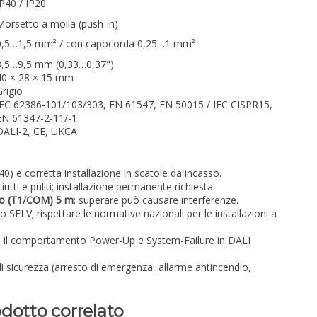
IP40 / IP20
Morsetto a molla (push-in)
0,5…1,5 mm² / con capocorda 0,25…1 mm²
8,5…9,5 mm (0,33…0,37")
40 × 28 × 15 mm
Grigio
IEC 62386-101/103/303, EN 61547, EN 50015 / IEC CISPR15,
EN 61347-2-11/-1
DALI-2, CE, UKCA
0) e corretta installazione in scatole da incasso.
iutti e puliti; installazione permanente richiesta.
so (T1/COM) 5 m
; superare può causare interferenze.
o SELV; rispettare le normative nazionali per le installazioni a
e il comportamento Power-Up e System-Failure in DALI
i sicurezza (arresto di emergenza, allarme antincendio,
dotto correlato