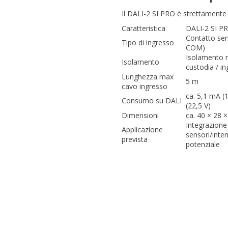
Il DALI-2 SI PRO è strettamente
Caratteristica
DALI-2 SI P
Contatto sen
Tipo di ingresso
COM)
Isolamento 
Isolamento
custodia / i
Lunghezza max
5 m
cavo ingresso
ca. 5,1 mA (
Consumo su DALI
(22,5 V)
Dimensioni
ca. 40 × 28
Integrazione
Applicazione
sensori/inter
prevista
potenziale