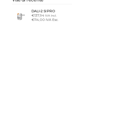
DALI-2 SI PRO
€137,94
IVA Incl.
€114,00 IVA Esc.