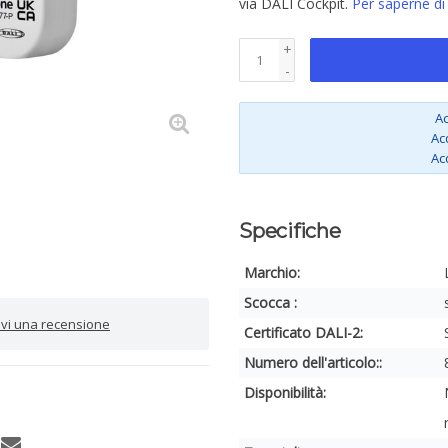
via DALI Cockpit.
Per saperne di
+
-
Ac
Ac
Ac
Specifiche
Marchio:
Scocca :
rivi una recensione
Certificato DALI-2:
Numero dell'articolo::
Disponibilità: