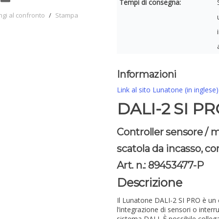
Tempi di consegna:
ngi al confronto
/
Stampa
Informazioni
Link al sito Lunatone (in inglese)
DALI-2 SI P
Controller sensore / 
scatola da incasso, c
Art. n.: 89453477-P
Descrizione
Il Lunatone DALI-2 SI PRO è un 
l’integrazione di sensori o inter
sistema DALI. È possibile collega