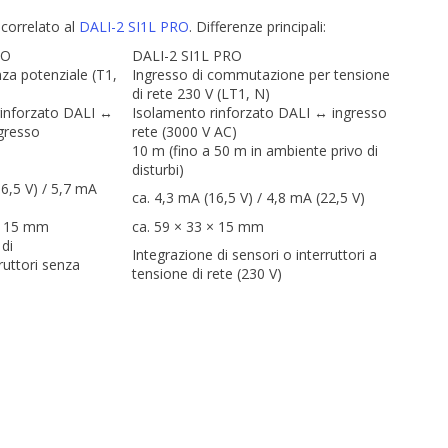
 correlato al
DALI-2 SI1L PRO
. Differenze principali:
RO
DALI-2 SI1L PRO
za potenziale (T1,
Ingresso di commutazione per tensione
di rete 230 V (LT1, N)
rinforzato DALI ↔
Isolamento rinforzato DALI ↔ ingresso
ngresso
rete (3000 V AC)
10 m (fino a 50 m in ambiente privo di
disturbi)
16,5 V) / 5,7 mA
ca. 4,3 mA (16,5 V) / 4,8 mA (22,5 V)
 × 15 mm
ca. 59 × 33 × 15 mm
 di
Integrazione di sensori o interruttori a
ruttori senza
tensione di rete (230 V)