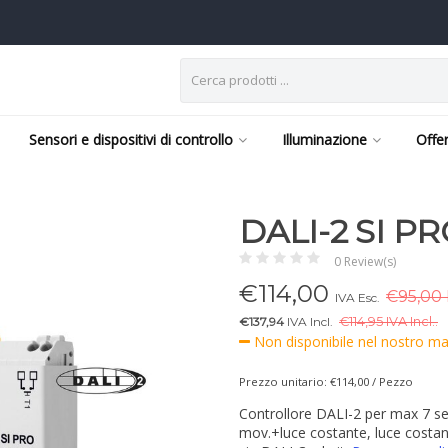
Sensori e dispositivi di controllo
Illuminazione
Offe
DALI-2 SI P
0 Review(s)
€
114,00
€95,00 
IVA Esc.
€137,94
IVA Incl.
€
114,95 IVA Incl..
Non disponibile nel nostro mag
Prezzo unitario: €114,00 / Pezzo
Controllore DALI-2 per max 7 se
mov.+luce costante, luce costan