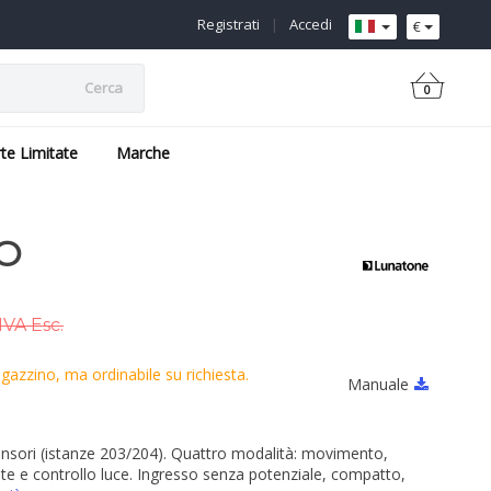
Registrati
|
Accedi
€
Cerca
0
rte Limitate
Marche
RO
IVA Esc.
azzino, ma ordinabile su richiesta.
Manuale
nsori (istanze 203/204). Quattro modalità: movimento,
te e controllo luce. Ingresso senza potenziale, compatto,