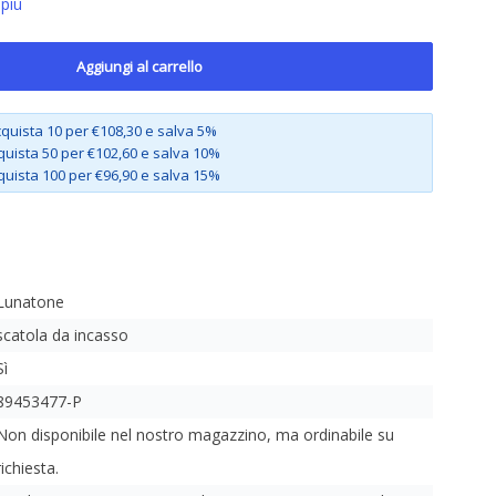
 più
Aggiungi al carrello
quista 10 per €108,30 e salva 5%
quista 50 per €102,60 e salva 10%
quista 100 per €96,90 e salva 15%
Lunatone
scatola da incasso
Sì
89453477-P
Non disponibile nel nostro magazzino, ma ordinabile su
richiesta.