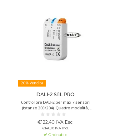
20% Vendita
DALI-2 SI1L PRO
Controllore DALI-2 per max 7 sensori
(istanze 203/204). Quattro modalità,
ingresso per sensori o interruttori a
rete (230 V), funzione corridoio,
€122,40 IVA Esc.
configurabile via DALI Cockpit.
€148,10 IVA Incl.
Ordinabile