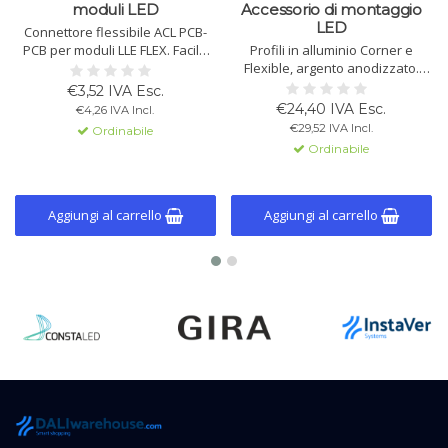
moduli LED
Accessorio di montaggio
LED
Connettore flessibile ACL PCB-
PCB per moduli LLE FLEX. Facile
Profili in alluminio Corner e
da aprire/chiudere. Per
Flexible, argento anodizzato.
cablaggio interno, max 5 A, 24–48
Lunghezza 2 m, per strisce LED
€3,52 IVA Esc.
V. Accessorio compatto per
flessibili fino a 8 mm. Montaggio
€24,40 IVA Esc.
€4,26 IVA Incl.
moduli LED.
con coperture e accessori
€29,52 IVA Incl.
Ordinabile
acquistabili separatamente.
Ordinabile
Aggiungi al carrello
Aggiungi al carrello