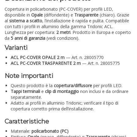
Copertura in policarbonato (PC-COVER) per profili LED,
disponibile in
Opale
(diffondente) e
Trasparente
(chiaro). Grazie
al
sistema a scatto
, l’installazione è rapida e pulita. Compatibile
con tutti i profili in alluminio della gamma Tridonic ACL.
Lunghezza per copertura:
2 metri
. Prodotto in Europa e coperto
da
5 anni di garanzia
(vedi condizioni).
Varianti
ACL PC-COVER OPALE 2 m
— Art. n. 28005770
ACL PC-COVER TRASPARENTE 2 m
— Art. n. 28005775
Note importanti
Questo prodotto è la
copertura/diffusore
per profili LED.
Tappi terminali
e
clip di montaggio
non inclusi e da ordinare
separatamente.
Adatto ai profili in alluminio Tridonic; verificare il tipo di
copertura corretto prima dell’installazione.
Caratteristiche
Materiale:
policarbonato (PC)
Finitura:
Opale
(opaco, diffondente) o
Trasparente
(chiaro)