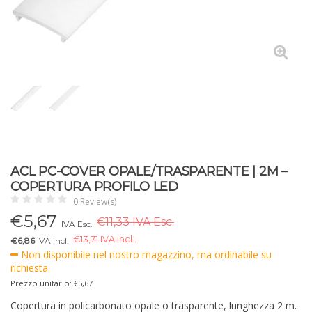
ACL PC-COVER OPALE/TRASPARENTE | 2M –
COPERTURA PROFILO LED
0 Review(s)
€
5,67
€11,33 IVA Esc.
IVA Esc.
€
13,71 IVA Incl..
€6,86
IVA Incl.
Non disponibile nel nostro magazzino, ma ordinabile su
richiesta.
Prezzo unitario: €5,67
Copertura in policarbonato opale o trasparente, lunghezza 2 m.