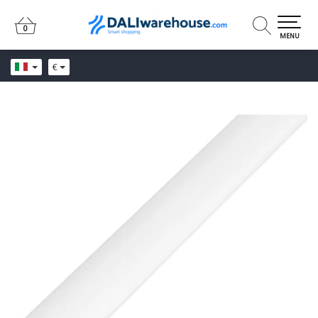
0
0
MENU
€