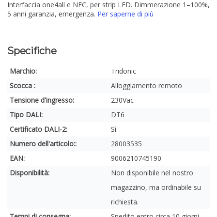
Interfaccia one4all e NFC, per strip LED. Dimmerazione 1–100%,
5 anni garanzia, emergenza.
Per saperne di più
Specifiche
Marchio:
Tridonic
Scocca :
Alloggiamento remoto
Tensione d'ingresso:
230Vac
Tipo DALI:
DT6
Certificato DALI-2:
Sì
Numero dell'articolo::
28003535
EAN:
9006210745190
Disponibilità:
Non disponibile nel nostro
magazzino, ma ordinabile su
richiesta.
Tempi di consegna:
Spedito entro circa 10 giorni