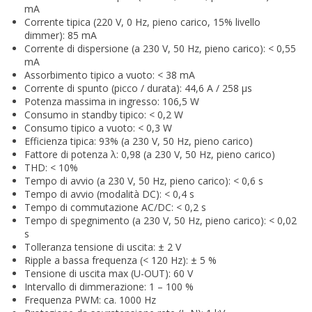
mA
Corrente tipica (220 V, 0 Hz, pieno carico, 15% livello
dimmer): 85 mA
Corrente di dispersione (a 230 V, 50 Hz, pieno carico): < 0,55
mA
Assorbimento tipico a vuoto: < 38 mA
Corrente di spunto (picco / durata): 44,6 A / 258 µs
Potenza massima in ingresso: 106,5 W
Consumo in standby tipico: < 0,2 W
Consumo tipico a vuoto: < 0,3 W
Efficienza tipica: 93% (a 230 V, 50 Hz, pieno carico)
Fattore di potenza λ: 0,98 (a 230 V, 50 Hz, pieno carico)
THD: < 10%
Tempo di avvio (a 230 V, 50 Hz, pieno carico): < 0,6 s
Tempo di avvio (modalità DC): < 0,4 s
Tempo di commutazione AC/DC: < 0,2 s
Tempo di spegnimento (a 230 V, 50 Hz, pieno carico): < 0,02
s
Tolleranza tensione di uscita: ± 2 V
Ripple a bassa frequenza (< 120 Hz): ± 5 %
Tensione di uscita max (U-OUT): 60 V
Intervallo di dimmerazione: 1 – 100 %
Frequenza PWM: ca. 1000 Hz