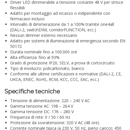
Driver LED dimmerabile a tensione costante 48 V per strisce
flessibili
Adatto per montaggio ad incasso o indipendente con
fermacavo incluso
Intervallo di dimmerazione da 1 a 100% tramite one4all
(DALI-2, switchDIM, corridorFUNCTION, ecc.)
Nessun dimmer esterno necessario
Adatto per sistemi di illuminazione di emergenza secondo EN
50172
Durata nominale fino a 100.000 ore
Alta efficienza: fino al 93%
Grado di protezione IP20, SELV, a prova di cortocircuito
Tipo di involucro: policarbonato, bianco
Conforme alle ultime certificazioni e normative (DALI-2, CE,
UKCA, ENEC, RoHS, RCM, KCC, CCC, EAC, ecc.)
Specifiche tecniche
Tensione di alimentazione: 220 – 240 V AC
Gamma tensione AC: 198 – 264 V
Gamma tensione DC: 176 – 280 V
Frequenza di rete: 0 / 50 / 60 Hz
Protezione da sovratensione: 320 V AC (48 ore)
Corrente nominale tipica (a 230 V, 50 Hz, pieno carico): 450