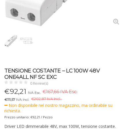
TENSIONE COSTANTE – LC 100W 48V
ONE4ALL NF SC EXC
0 Review(s)
€
92,21
€167,66 IVA Esc.
IVA Esc.
€
202,87 IVA Incl..
€111,57
IVA Incl.
Non disponibile nel nostro magazzino, ma ordinabile su
richiesta.
Prezzo unitario: €92,21 / Pezzo
Driver LED dimmerabile 48V, max 100W, tensione costante.