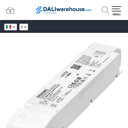
0
0
MENU
€