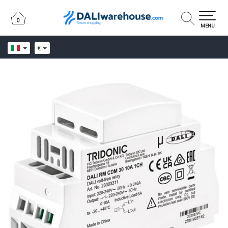
0
0
MENU
€