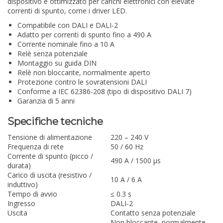
dispositivo è ottimizzato per carichi elettronici con elevate
correnti di spunto, come i driver LED.
Compatibile con DALI e DALI-2
Adatto per correnti di spunto fino a 490 A
Corrente nominale fino a 10 A
Relè senza potenziale
Montaggio su guida DIN
Relè non bloccante, normalmente aperto
Protezione contro le sovratensioni DALI
Conforme a IEC 62386-208 (tipo di dispositivo DALI 7)
Garanzia di 5 anni
Specifiche tecniche
Tensione di alimentazione
220 – 240 V
Frequenza di rete
50 / 60 Hz
Corrente di spunto (picco /
490 A / 1500 µs
durata)
Carico di uscita (resistivo /
10 A / 6 A
induttivo)
Tempo di avvio
≤ 0.3 s
Ingresso
DALI-2
Uscita
Contatto senza potenziale
Non bloccante, normalmente