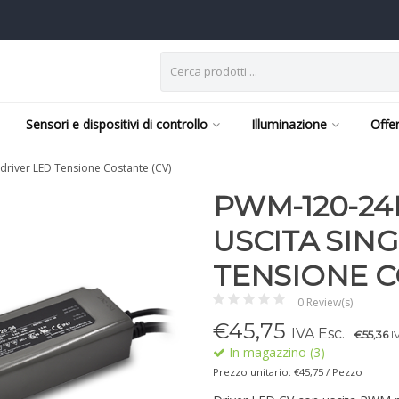
Sensori e dispositivi di controllo
Illuminazione
Offe
river LED Tensione Costante (CV)
PWM-120-24
USCITA SIN
TENSIONE C
0 Review(s)
€
45,75
IVA Esc.
€55,36
IV
In magazzino (3)
Prezzo unitario: €45,75 / Pezzo