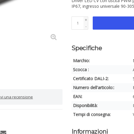
Driver LED CV con uscita PWM pe
IP67, ingresso universale 90-30
+
-
Specifiche
Marchio:
Scocca :
Certificato DALI-2:
Numero dell'articolo::
EAN:
rivi una recensione
Disponibilità:
Tempi di consegna:
Informazioni