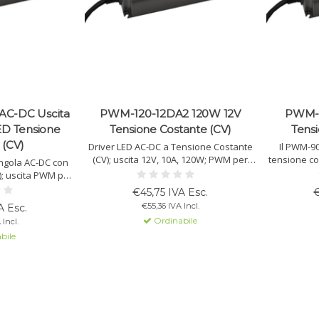
C-DC Uscita
PWM-120-12DA2 120W 12V
PWM-9
LED Tensione
Tensione Costante (CV)
Tensi
 (CV)
Driver LED AC-DC a Tensione Costante
Il PWM-90
(CV); uscita 12V, 10A, 120W; PWM per
tensione co
ingola AC-DC con
strisce LED; dimmerazione con DALI 2.0;
uscita PWM 
); uscita PWM per
involucro IP67.
per strisc
4Vdc a 3,75A, 90W
€45,75 IVA Esc.
€
alta effi
e con DALI 2.0;
€55,36 IVA Incl.
A Esc.
IP67.
Ordinabile
Incl.
bile