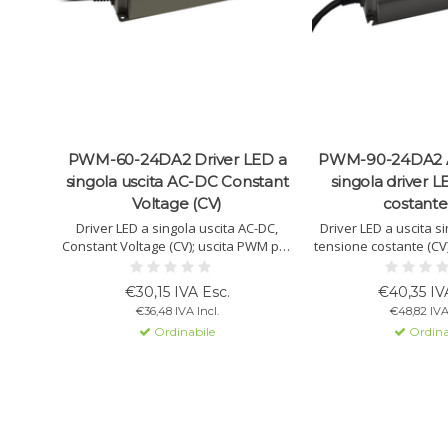
PWM-60-24DA2 Driver LED a
PWM-90-24DA2 A
singola uscita AC-DC Constant
singola driver 
Voltage (CV)
costante
Driver LED a singola uscita AC-DC,
Driver LED a uscita s
Constant Voltage (CV); uscita PWM per
tensione costante (CV
strisce LED; Uscita 24Vdc a 2.5A;
strisce LED; uscita 2
dimmerabile con DALI 2.0; custodia IP67.
potenza; dimmerabil
€30,15 IVA Esc.
€40,35 IV
involucro 
€36,48 IVA Incl.
€48,82 IVA 
Ordinabile
Ordina