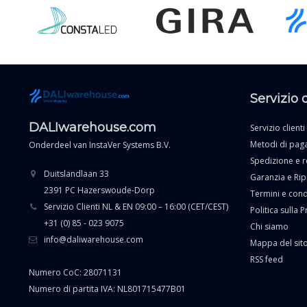
Servizio 
DALIwarehouse.com
Servizio clienti
Metodi di pa
Onderdeel van
InstaVer Systems B.V.
Spedizione e r
Duitslandlaan 33
Garanzia e Ri
2391 PC Hazerswoude-Dorp
Termini e cond
Servizio Clienti NL & EN 09:00 – 16:00 (CET/CEST)
Politica sulla P
+31 (0) 85 - 023 9075
Chi siamo
info@daliwarehouse.com
Mappa del sit
RSS feed
Numero CoC: 28071131
Numero di partita IVA: NL801715477B01