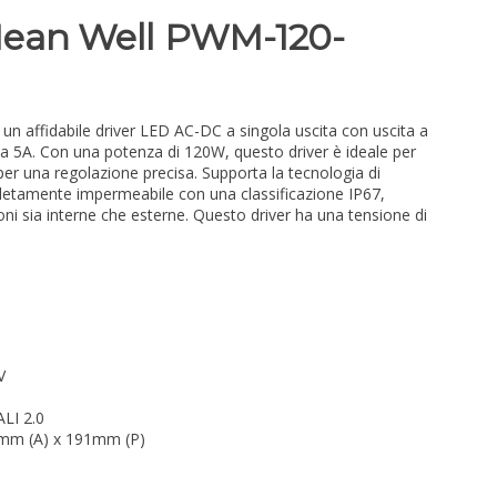
Mean Well PWM-120-
 affidabile driver LED AC-DC a singola uscita con uscita a
 a 5A. Con una potenza di 120W, questo driver è ideale per
er una regolazione precisa. Supporta la tecnologia di
letamente impermeabile con una classificazione IP67,
ni sia interne che esterne. Questo driver ha una tensione di
V
ALI 2.0
5mm (A) x 191mm (P)