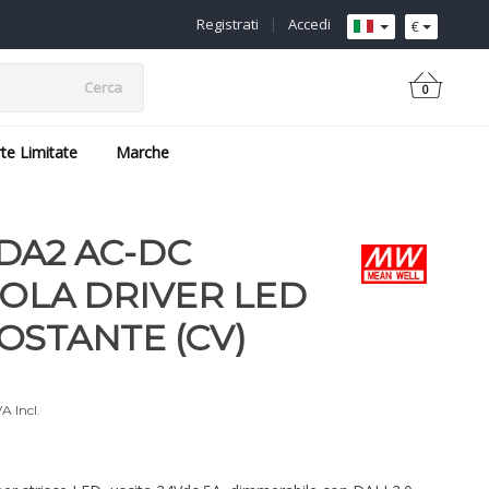
Registrati
|
Accedi
€
Cerca
0
rte Limitate
Marche
DA2 AC-DC
GOLA DRIVER LED
OSTANTE (CV)
A Incl.