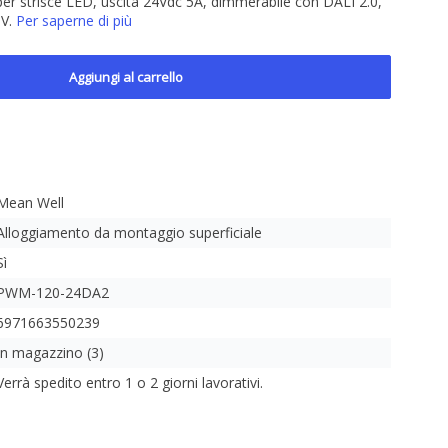
r strisce LED, uscita 24Vdc 5A, dimmerabile con DALI 2.0,
5V.
Per saperne di più
Aggiungi al carrello
Mean Well
Alloggiamento da montaggio superficiale
Sì
PWM-120-24DA2
6971663550239
In magazzino (3)
Verrà spedito entro 1 o 2 giorni lavorativi.