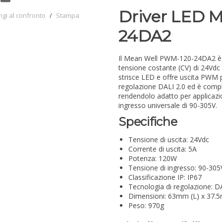
Driver LED 
ngi al confronto
/
Stampa
24DA2
Il Mean Well PWM-120-24DA2 è un
tensione costante (CV) di 24Vdc
strisce LED e offre uscita PWM p
regolazione DALI 2.0 ed è comp
rendendolo adatto per applicazio
ingresso universale di 90-305V.
Specifiche
Tensione di uscita: 24Vdc
Corrente di uscita: 5A
Potenza: 120W
Tensione di ingresso: 90-305
Classificazione IP: IP67
Tecnologia di regolazione: D
Dimensioni: 63mm (L) x 37.
Peso: 970g