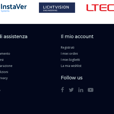
di assistenza
Il mio account
Registrati
gamento
I miei ordini
esi
I miei biglietti
parazione
La mia wishlist
izioni
Follow us
rivacy
o