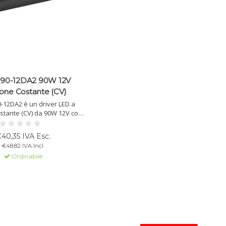
0-12DA2 90W 12V
one Costante (CV)
-12DA2 è un driver LED a
stante (CV) da 90W 12V con
e dimming DALI 2.0. Ideale
e LED, impermeabile (IP67),
40,35 IVA Esc.
cienza e basso consumo a
€48,82 IVA Incl.
vuoto.
Ordinabile