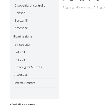
Dispositivi di controllo
Aggiungi alla wishlist
/
Aggiu
Sensori
Senza fili
Accessori
Illuminazione
Strisce LED
24 Volt
48 Volt
Downlights & Spots
Accessori
Offerte Limitate
Visti di recente