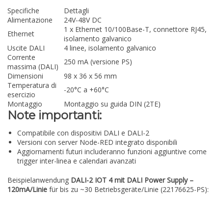
Specifiche
Dettagli
Alimentazione
24V-48V DC
1 x Ethernet 10/100Base-T, connettore RJ45,
Ethernet
isolamento galvanico
Uscite DALI
4 linee, isolamento galvanico
Corrente
250 mA (versione PS)
massima (DALI)
Dimensioni
98 x 36 x 56 mm
Temperatura di
-20°C a +60°C
esercizio
Montaggio
Montaggio su guida DIN (2TE)
Note importanti:
Compatibile con dispositivi DALI e DALI-2
Versioni con server Node-RED integrato disponibili
Aggiornamenti futuri includeranno funzioni aggiuntive come
trigger inter-linea e calendari avanzati
Beispielanwendung
DALI-2 IOT 4 mit DALI Power Supply –
120mA/Linie
für bis zu ~30 Betriebsgeräte/Linie (22176625-PS):