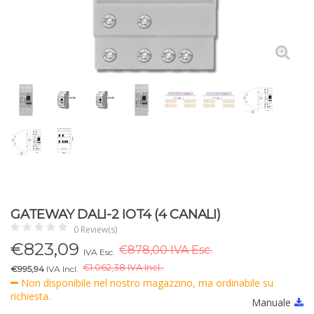
GATEWAY DALI-2 IOT4 (4 CANALI)
0 Review(s)
€
823,09
€878,00 IVA Esc.
IVA Esc.
€
1.062,38 IVA Incl..
€995,94
IVA Incl.
Non disponibile nel nostro magazzino, ma ordinabile su
richiesta.
Manuale