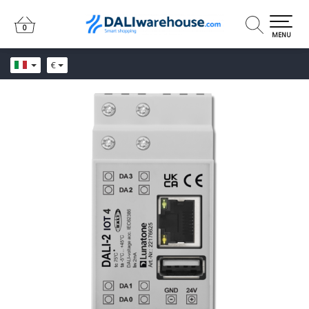
0
0
MENU
€