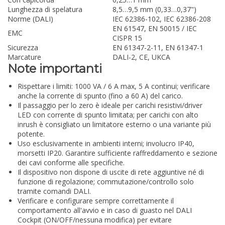
Lunghezza di spelatura
8,5…9,5 mm (0,33…0,37")
Norme (DALI)
IEC 62386-102, IEC 62386-208
EN 61547, EN 50015 / IEC
EMC
CISPR 15
Sicurezza
EN 61347-2-11, EN 61347-1
Marcature
DALI-2, CE, UKCA
Note importanti
Rispettare i limiti: 1000 VA / 6 A max, 5 A continui; verificare
anche la corrente di spunto (fino a 60 A) del carico.
Il passaggio per lo zero è ideale per carichi resistivi/driver
LED con corrente di spunto limitata; per carichi con alto
inrush è consigliato un limitatore esterno o una variante più
potente.
Uso esclusivamente in ambienti interni; involucro IP40,
morsetti IP20. Garantire sufficiente raffreddamento e sezione
dei cavi conforme alle specifiche.
Il dispositivo non dispone di uscite di rete aggiuntive né di
funzione di regolazione; commutazione/controllo solo
tramite comandi DALI.
Verificare e configurare sempre correttamente il
comportamento all'avvio e in caso di guasto nel DALI
Cockpit (ON/OFF/nessuna modifica) per evitare