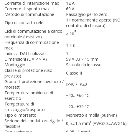
Corrente di interruzione max
12 A
Corrente di spunto max
60 A
Metodo di commutazione
Passaggio per lo zero
1× normalmente aperto (NO,
Tipo di contatto relè
contatto di chiusura)
Cicli di commutazione a carico
5
> 10
nominale (resistivo)
Frequenza di commutazione
1 Hz
max
Indirizzi DALI utilizzati
1
Dimensioni (L × P × A)
59 × 33 × 15 mm
Montaggio
Scatola da incasso
Classe di protezione (uso
Classe II
previsto)
Grado di protezione involucro /
IP40 / IP20
morsetti
Temperatura ambiente di
−20…+60 °C
esercizio
Temperatura di
−20…+75 °C
stoccaggio/trasporto
Tipo di morsetto
Morsetto a molla (push-in)
Sezione del conduttore rigido /
0,5…1,5 mm² (AWG20…AWG16)
flessibile
Con capicorda
0,25…1 mm²