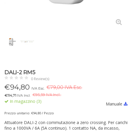
DALI-2 RM5
0 Review(s)
€
94,80
€79,00 IVA Esc.
IVA Esc.
€
95,59 IVA Incl..
€114,71
IVA Incl.
In magazzino (3)
Manuale
Prezzo unitario: €94,80 / Pezzo
Attuatore DALI-2 con commutazione a zero crossing. Per carichi
fino a 1000VA / 6A (5A continuo). 1 contatto NA, da incasso,