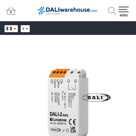
0
0
MENU
€