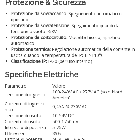
Protezione & Sicurezza
Protezione da sovraccarico:
Spegnimento automatico e
ripristino
Protezione da sovratensione:
Spegnimento quando la
tensione a vuoto ≥58V
Protezione da cortocircuito:
Modalità hiccup, ripristino
automatico
Protezione termica:
Regolazione automatica della corrente in
uscita quando la temperatura del PCB ≥110°C
Classificazione IP:
IP20 (per uso interno)
Specifiche Elettriche
Parametro
Valore
100-240V AC / 277V AC (solo Nord
Tensione di ingresso
America)
Corrente di ingresso
0,45A @ 230V AC
max.
Tensione di uscita
10-54V DC
Corrente di uscita
500-1750mA
Intervallo di potenza
5-75W
Efficienza
89%
Fattore di potenza
>0,95 @ 230V AC