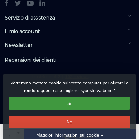
Servizio di assistenza
Il mio account
Newsletter
Recensioni dei clienti
Vorremmo mettere cookie sul vostro computer per aiutarci a
rendere questo sito migliore. Questo va bene?
Sì
No
© Copyright 2026 DALIwarehouse.com | All rights reserved | Alle rechten
+
Maggiori informazioni sui cookie »
Aggiungi al carrello
voorbehouden