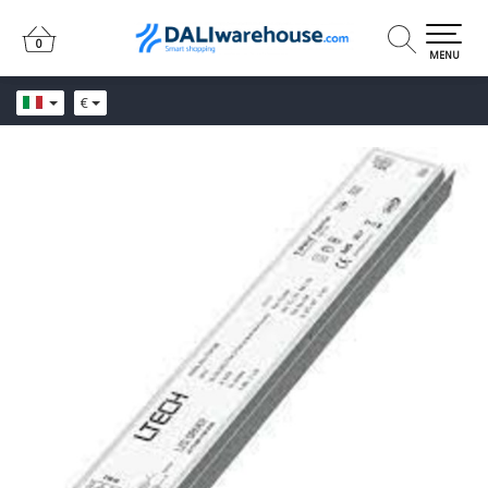
0
0
MENU
€