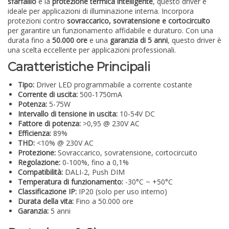
sfarfallio
e la
protezione termica intelligente
, questo driver è
ideale per applicazioni di illuminazione interna. Incorpora
protezioni contro
sovraccarico, sovratensione e cortocircuito
per garantire un funzionamento affidabile e duraturo. Con una
durata fino a
50.000 ore
e una
garanzia di 5 anni
, questo driver è
una scelta eccellente per applicazioni professionali.
Caratteristiche Principali
Tipo:
Driver LED programmabile a corrente costante
Corrente di uscita:
500-1750mA
Potenza:
5-75W
Intervallo di tensione in uscita:
10-54V DC
Fattore di potenza:
>0,95 @ 230V AC
Efficienza:
89%
THD:
<10% @ 230V AC
Protezione:
Sovraccarico, sovratensione, cortocircuito
Regolazione:
0-100%, fino a 0,1%
Compatibilità:
DALI-2, Push DIM
Temperatura di funzionamento:
-30°C ~ +50°C
Classificazione IP:
IP20 (solo per uso interno)
Durata della vita:
Fino a 50.000 ore
Garanzia:
5 anni