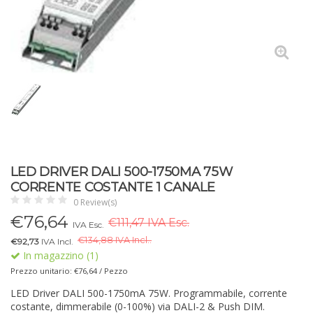
LED DRIVER DALI 500-1750MA 75W
CORRENTE COSTANTE 1 CANALE
0 Review(s)
€
76,64
€111,47 IVA Esc.
IVA Esc.
€
134,88 IVA Incl..
€92,73
IVA Incl.
In magazzino (1)
Prezzo unitario: €76,64 / Pezzo
LED Driver DALI 500-1750mA 75W. Programmabile, corrente
costante, dimmerabile (0-100%) via DALI-2 & Push DIM.