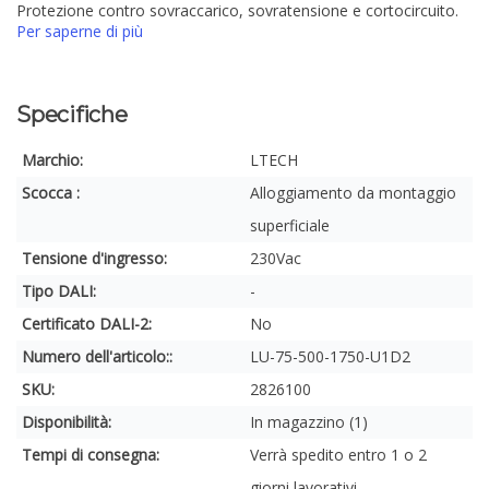
Protezione contro sovraccarico, sovratensione e cortocircuito.
Per saperne di più
Specifiche
Marchio:
LTECH
Scocca :
Alloggiamento da montaggio
superficiale
Tensione d'ingresso:
230Vac
Tipo DALI:
-
Certificato DALI-2:
No
Numero dell'articolo::
LU-75-500-1750-U1D2
SKU:
2826100
Disponibilità:
In magazzino (1)
Tempi di consegna:
Verrà spedito entro 1 o 2
giorni lavorativi.