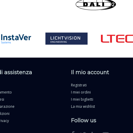
di assistenza
Il mio account
Registrati
gamento
I miei ordini
esi
I miei biglietti
parazione
La mia wishlist
izioni
Follow us
rivacy