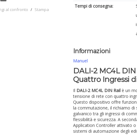
Tempi di consegna:
ngi al confronto
/
Stampa
Informazioni
Manuel
DALI-2 MC4L DIN R
Quattro Ingressi
Il
DALI-2 MC4L DIN Rail
è un mod
tensione di rete con quattro in
Questo dispositivo offre funzion
la commutazione, il richiamo di 
galvanico tra gli ingressi di comm
flessibilità e sicurezza. A second
Application Controller attivato o
sistemi di automazione degli edif