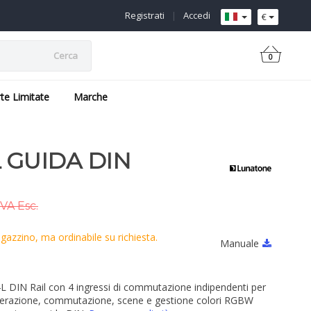
Registrati
|
Accedi
€
Cerca
0
rte Limitate
Marche
 GUIDA DIN
VA Esc.
azzino, ma ordinabile su richiesta.
Manuale
 DIN Rail con 4 ingressi di commutazione indipendenti per
merazione, commutazione, scene e gestione colori RGBW