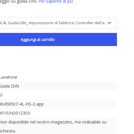
aggio su guida DIN.
Per saperne di più
Aggiungi al carrello
Lunatone
Guida DIN
SÌ
86458507-4L-HS-2-app
9010342012303
Non disponibile nel nostro magazzino, ma ordinabile su
richiesta.