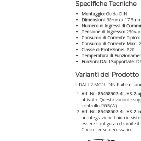
Specifiche Tecniche
Montaggio:
Guida DIN
Dimensioni:
98mm x 17,5mm
Numero di Ingressi di Commu
Tensione di Ingresso:
230Vac
Consumo di Corrente Tipico:
Consumo di Corrente Max.:
2
Classe di Protezione:
IP20
Temperatura di Funzionamen
Funzioni DALI Supportate:
DA
Varianti del Prodotto
Il DALI-2 MC4L DIN Rail è disponi
Art. Nr.: 86458507-4L-HS-2-a
attivato. Questa variante s
controllo RGB(W).
Art. Nr.: 86458507-4L-HS-2-in
un'integrazione fluida in sist
essere configurato tramite il
Controller se necessario.