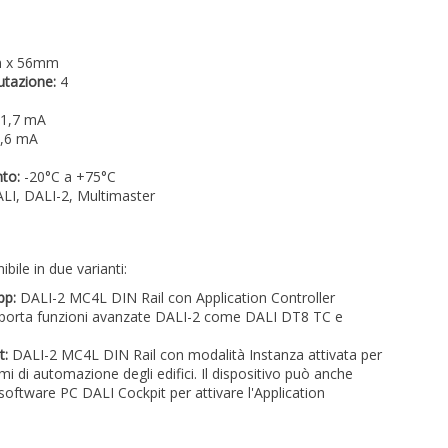
 x 56mm
tazione:
4
1,7 mA
,6 mA
to:
-20°C a +75°C
LI, DALI-2, Multimaster
bile in due varianti:
pp:
DALI-2 MC4L DIN Rail con Application Controller
upporta funzioni avanzate DALI-2 come DALI DT8 TC e
t:
DALI-2 MC4L DIN Rail con modalità Instanza attivata per
emi di automazione degli edifici. Il dispositivo può anche
 software PC DALI Cockpit per attivare l'Application