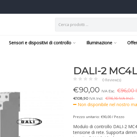
Sensori e dispositivi di controllo
Illuminazione
Offe
DALI-2 MC4L
0 Review(s)
€
90,00
€96,00 I
IVA Esc.
€108,90
IVA Incl.
€
116,16 IVA Incl..
Non disponibile nel nostro mag
Prezzo unitario: €90,00 / Pezzo
Modulo di controllo DALI-2 MC4L
tensione di rete. Supporta dim