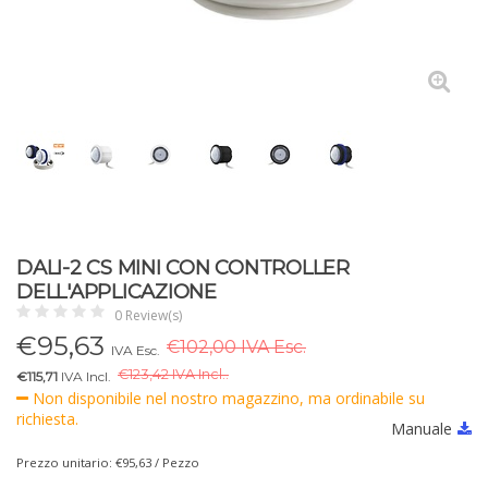
DALI-2 CS MINI CON CONTROLLER
DELL'APPLICAZIONE
0 Review(s)
€
95,63
€102,00 IVA Esc.
IVA Esc.
€
123,42 IVA Incl..
€115,71
IVA Incl.
Non disponibile nel nostro magazzino, ma ordinabile su
richiesta.
Manuale
Prezzo unitario: €95,63 / Pezzo