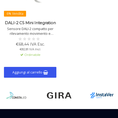
6% Vendita
DALI-2 CS Mini Integration
Sensore DALI-2 compatto per
rilevamento movimento e
intensità luminosa con modalità
istanza. Adatto per
€68,44 IVA Esc.
l'integrazione in unità di
€82,81 IVA Incl.
controllo centrale, disponibile in
Ordinabile
nero e bianco, per uso interno
ed esterno (IP65).
Aggiungi al carrello