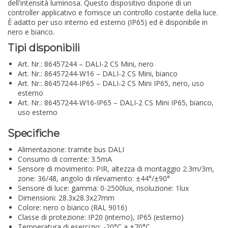
dell'intensità luminosa. Questo dispositivo dispone di un
controller applicativo e fornisce un controllo costante della luce.
È adatto per uso interno ed esterno (IP65) ed è disponibile in
nero e bianco.
Tipi disponibili
Art. Nr.: 86457244 – DALI-2 CS Mini, nero
Art. Nr.: 86457244-W16 – DALI-2 CS Mini, bianco
Art. Nr.: 86457244-IP65 – DALI-2 CS Mini IP65, nero, uso
esterno
Art. Nr.: 86457244-W16-IP65 – DALI-2 CS Mini IP65, bianco,
uso esterno
Specifiche
Alimentazione: tramite bus DALI
Consumo di corrente: 3.5mA
Sensore di movimento: PIR, altezza di montaggio 2.3m/3m,
zone: 36/48, angolo di rilevamento: ±44°/±90°
Sensore di luce: gamma: 0-2500lux, risoluzione: 1lux
Dimensioni: 28.3x28.3x27mm
Colore: nero o bianco (RAL 9016)
Classe di protezione: IP20 (interno), IP65 (esterno)
Temperatura di esercizio: -20°C a +70°C