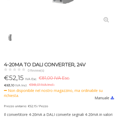
4-20MA TO DALI CONVERTER, 24V
0 Review(s)
€
52,15
€81,00 IVA Esc.
IVA Esc.
€
98,01 IVA Incl..
€63,10
IVA Incl.
Non disponibile nel nostro magazzino, ma ordinabile su
richiesta.
Manuale
Prezzo unitario: €52,15 / Pezzo
Il convertitore 4-20mA a DALI converte segnali 4-20mA in valori