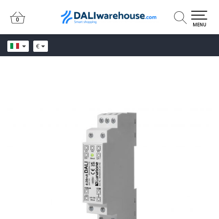
0
0
MENU
€