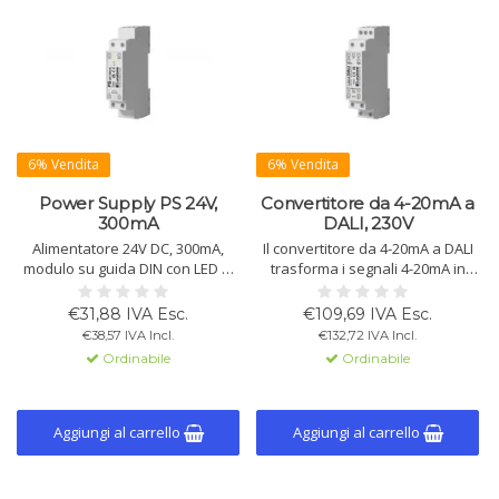
6% Vendita
6% Vendita
Power Supply PS 24V,
Convertitore da 4-20mA a
300mA
DALI, 230V
Alimentatore 24V DC, 300mA,
Il convertitore da 4-20mA a DALI
modulo su guida DIN con LED di
trasforma i segnali 4-20mA in
stato. Temperatura ambiente:
valori di dimmerazione DALI.
-20°C a +55°C, protezione IP20.
Questo dispositivo modulare è
€31,88 IVA Esc.
€109,69 IVA Esc.
Tensione di ingresso: 230V AC,
adatto per il montaggio su guida
€38,57 IVA Incl.
€132,72 IVA Incl.
corrente max: 50mA. Ideale per
DIN e fornisce alimentazione
Ordinabile
Ordinabile
display DALI-2 e gateway IoT.
DALI integrata per fino a 10
Dimensioni: 98 x 17.5 x 56 mm.
carichi.
Aggiungi al carrello
Aggiungi al carrello