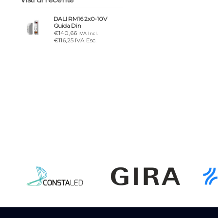
DALI RM16 2x0-10V
Guida Din
€140,66
IVA Incl.
€116,25 IVA Esc.