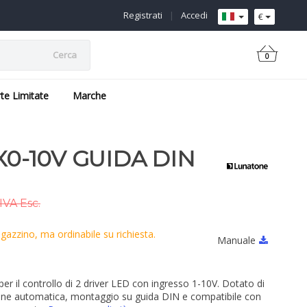
Registrati
|
Accedi
€
Cerca
0
rte Limitate
Marche
X0-10V GUIDA DIN
IVA Esc.
azzino, ma ordinabile su richiesta.
Manuale
r il controllo di 2 driver LED con ingresso 1-10V. Dotato di
ione automatica, montaggio su guida DIN e compatibile con