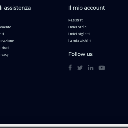
di assistenza
Il mio account
Registrati
gamento
I miei ordini
esi
I miei biglietti
parazione
La mia wishlist
izioni
Follow us
rivacy
o