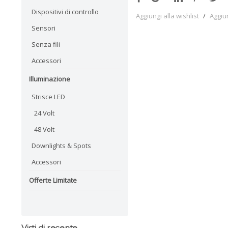
Dispositivi di controllo
Aggiungi alla wishlist
/
Aggiu
Sensori
Senza fili
Accessori
Illuminazione
Strisce LED
24 Volt
48 Volt
Downlights & Spots
Accessori
Offerte Limitate
Visti di recente