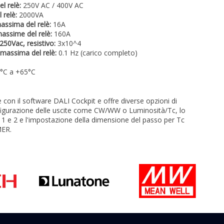
l relè:
250V AC / 400V AC
 relè:
2000VA
ssima del relè:
16A
assime del relè:
160A
250Vac, resistivo:
3x10^4
massima del relè:
0.1 Hz (carico completo)
°C a +65°C
 con il software DALI Cockpit e offre diverse opzioni di
figurazione delle uscite come CW/WW o Luminosità/Tc, lo
i 1 e 2 e l'impostazione della dimensione del passo per Tc
ER.