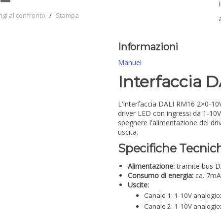
ngi al confronto
/
Stampa
Informazioni
Manuel
Interfaccia 
L'interfaccia DALI RM16 2×0-10V
driver LED con ingressi da 1-10
spegnere l'alimentazione dei dri
uscita.
Specifiche Tecnic
Alimentazione:
tramite bus D
Consumo di energia:
ca. 7mA
Uscite:
Canale 1: 1-10V analogico
Canale 2: 1-10V analogico