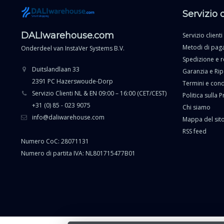
Servizio 
DALIwarehouse.com
Servizio clienti
Metodi di pa
Onderdeel van
InstaVer Systems B.V.
Spedizione e r
Duitslandlaan 33
Garanzia e Ri
2391 PC Hazerswoude-Dorp
Termini e cond
Servizio Clienti NL & EN 09:00 – 16:00 (CET/CEST)
Politica sulla P
+31 (0) 85 - 023 9075
Chi siamo
info@daliwarehouse.com
Mappa del sit
RSS feed
Numero CoC: 28071131
Numero di partita IVA: NL801715477B01