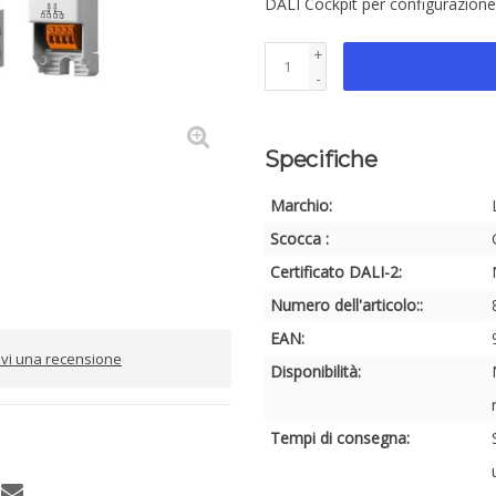
DALI Cockpit per configurazion
+
-
Specifiche
Marchio:
Scocca :
Certificato DALI-2:
Numero dell'articolo::
EAN:
rivi una recensione
Disponibilità:
Tempi di consegna: