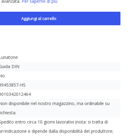
e avanzata.
Per saperne di più
Aggiungi al carrello
Lunatone
Guida DIN
No
89453857-HS
9010342012464
Non disponibile nel nostro magazzino, ma ordinabile su
richiesta.
Spedito entro circa 10 giorni lavorativi (nota: si tratta di
un'indicazione e dipende dalla disponibilità del produttore;