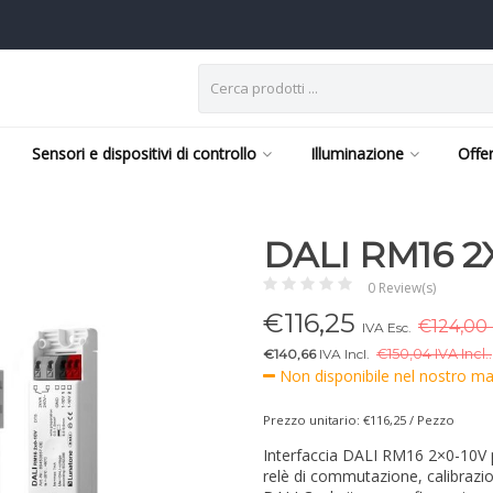
Sensori e dispositivi di controllo
Illuminazione
Offe
DALI RM16 2
0 Review(s)
€
116,25
€124,00 
IVA Esc.
€140,66
IVA Incl.
€
150,04 IVA Incl..
Non disponibile nel nostro mag
Prezzo unitario: €116,25 / Pezzo
Interfaccia DALI RM16 2×0-10V pe
relè di commutazione, calibraz