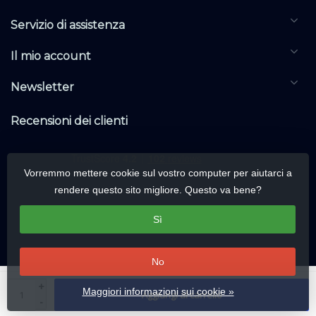
Servizio di assistenza
Il mio account
Newsletter
Recensioni dei clienti
Vorremmo mettere cookie sul vostro computer per aiutarci a
rendere questo sito migliore. Questo va bene?
Sì
No
© Copyright 2026 DALIwarehouse.com | All rights reserved | Alle rechten
+
Maggiori informazioni sui cookie »
Aggiungi al carrello
voorbehouden
-