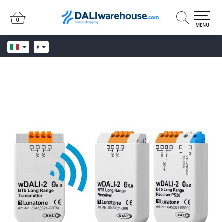
0
0
MENU
€