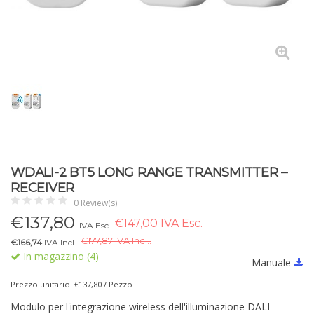
WDALI-2 BT5 LONG RANGE TRANSMITTER –
RECEIVER
0 Review(s)
€
137,80
€147,00 IVA Esc.
IVA Esc.
€
177,87 IVA Incl..
€166,74
IVA Incl.
In magazzino (4)
Manuale
Prezzo unitario: €137,80 / Pezzo
Modulo per l'integrazione wireless dell'illuminazione DALI