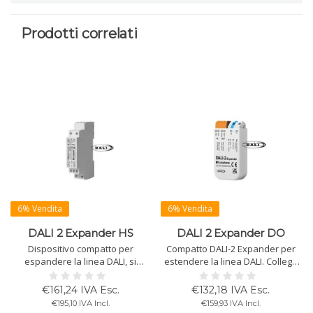
Prodotti correlati
6% Vendita
6% Vendita
DALI 2 Expander HS
DALI 2 Expander DO
Dispositivo compatto per
Compatto DALI-2 Expander per
espandere la linea DALI, si
estendere la linea DALI. Collega
collega al circuito DALI, funziona
ai terminali DALI IN. Aumenta il
come un ballast DALI con
numero di dispositivi e la
€161,24 IVA Esc.
€132,18 IVA Esc.
indirizzo DALI. L'uscita forma una
lunghezza del cavo.
€195,10 IVA Incl.
€159,93 IVA Incl.
sottolinea DALI. Disponibile in 3
Alimentazione bus DALI