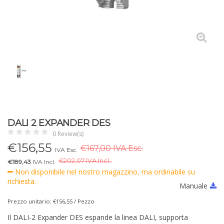
DALI 2 EXPANDER DES
0 Review(s)
€
156,55
€167,00 IVA Esc.
IVA Esc.
€
202,07 IVA Incl..
€189,43
IVA Incl.
Non disponibile nel nostro magazzino, ma ordinabile su
richiesta.
Manuale
Prezzo unitario: €156,55 / Pezzo
Il DALI-2 Expander DES espande la linea DALI, supporta