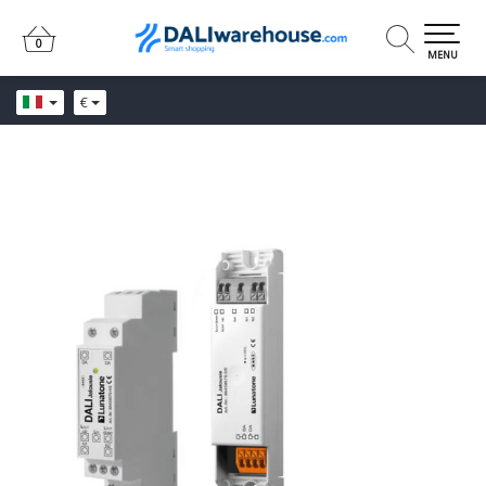
0
0
MENU
€