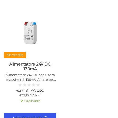
6% Vendita
Alimentatore 24V DC,
130mA
Alimentatore 24V DC con uscita
massima di 130mA. Adatto per
installazione a incasso.
Temperatura di esercizio -20°C a
€27,19 IVA Esc.
+55°C. Classe di protezione IP20.
€32,90 IVA Incl.
Colore grigio. Dimensioni: 60 x 33
Ordinabile
x 15 mm.