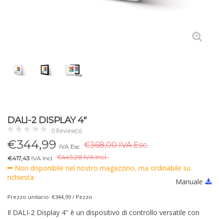
DALI-2 DISPLAY 4″
0 Review(s)
€
344,99
€368,00 IVA Esc.
IVA Esc.
€
445,28 IVA Incl..
€417,43
IVA Incl.
Non disponibile nel nostro magazzino, ma ordinabile su
richiesta.
Manuale
Prezzo unitario: €344,99 / Pezzo
Il DALI-2 Display 4″ è un dispositivo di controllo versatile con