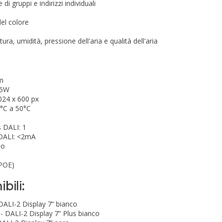
 gruppi e indirizzi individuali
el colore
ura, umidità, pressione dell'aria e qualità dell'aria
m
.5W
024 x 600 px
0°C a 50°C
s DALI: 1
 DALI: <2mA
so
(POE)
bili:
 DALI-2 Display 7” bianco
 - DALI-2 Display 7” Plus bianco