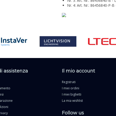
Nr. 3: Art. Nr.: 86456840-B -
Nr. 4: Art. Nr.: 86456840-P-B
di assistenza
Il mio account
Registrati
gamento
I miei ordini
esi
I miei biglietti
parazione
La mia wishlist
izioni
Follow us
rivacy