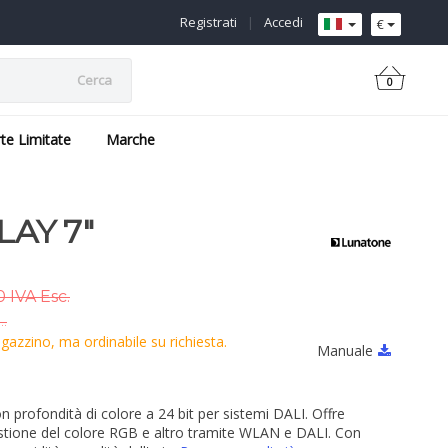
Registrati
|
Accedi
€
Cerca
0
rte Limitate
Marche
LAY 7″
 IVA Esc.
..
azzino, ma ordinabile su richiesta.
Manuale
 profondità di colore a 24 bit per sistemi DALI. Offre
tione del colore RGB e altro tramite WLAN e DALI. Con