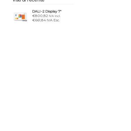
DALI -2 Display 7″
€800,82
IVA Incl.
€661,84 IVA Esc.