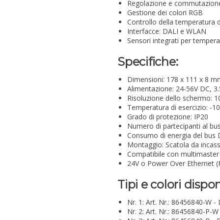
Regolazione e commutazione di
Gestione dei colori RGB
Controllo della temperatura d
Interfacce: DALI e WLAN
Sensori integrati per temperat
Specifiche:
Dimensioni: 178 x 111 x 8 m
Alimentazione: 24-56V DC, 3
Risoluzione dello schermo: 1
Temperatura di esercizio: -1
Grado di protezione: IP20
Numero di partecipanti al bu
Consumo di energia del bus
Montaggio: Scatola da incas
Compatibile con multimaster
24V o Power Over Ethernet 
Tipi e colori disponi
Nr. 1: Art. Nr.: 86456840-W -
Nr. 2: Art. Nr.: 86456840-P-W