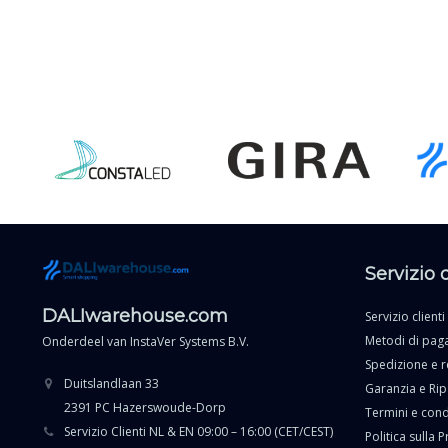
Servizio 
DALIwarehouse.com
Servizio clienti
Metodi di pa
Onderdeel van
InstaVer Systems B.V.
Spedizione e r
Duitslandlaan 33
Garanzia e Ri
2391 PC Hazerswoude-Dorp
Termini e cond
Servizio Clienti NL & EN 09:00 – 16:00 (CET/CEST)
Politica sulla P