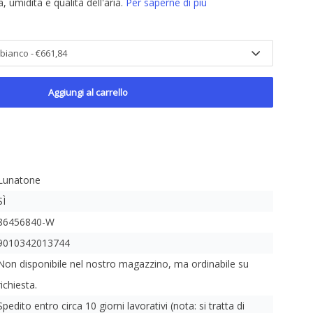
, umidità e qualità dell'aria.
Per saperne di più
Aggiungi al carrello
Lunatone
SÌ
86456840-W
9010342013744
Non disponibile nel nostro magazzino, ma ordinabile su
richiesta.
Spedito entro circa 10 giorni lavorativi (nota: si tratta di