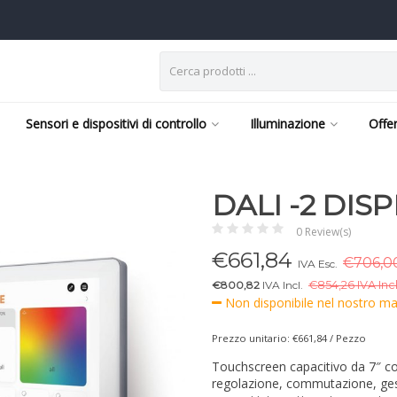
Sensori e dispositivi di controllo
Illuminazione
Offe
DALI -2 DISP
0 Review(s)
€
661,84
€706,00
IVA Esc.
€800,82
IVA Incl.
€
854,26 IVA Incl
Non disponibile nel nostro mag
Prezzo unitario: €661,84 / Pezzo
Touchscreen capacitivo da 7″ con
regolazione, commutazione, ges