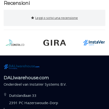
Recensioni
Leggi o scrivi una recensione
DALIwarehouse.com
Onderdeel van
InstaVer Systems B.V.
Duitslandlaan 33
2391 PC Hazerswoude-Dorp