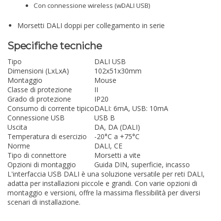
Con connessione wireless (wDALI USB)
Morsetti DALI doppi per collegamento in serie
Specifiche tecniche
Tipo
DALI USB
Dimensioni (LxLxA)
102x51x30mm
Montaggio
Mouse
Classe di protezione
II
Grado di protezione
IP20
Consumo di corrente tipico
DALI: 6mA, USB: 10mA
Connessione USB
USB B
Uscita
DA, DA (DALI)
Temperatura di esercizio
-20°C a +75°C
Norme
DALI, CE
Tipo di connettore
Morsetti a vite
Opzioni di montaggio
Guida DIN, superficie, incasso
L'interfaccia USB DALI è una soluzione versatile per reti DALI,
adatta per installazioni piccole e grandi. Con varie opzioni di
montaggio e versioni, offre la massima flessibilità per diversi
scenari di installazione.