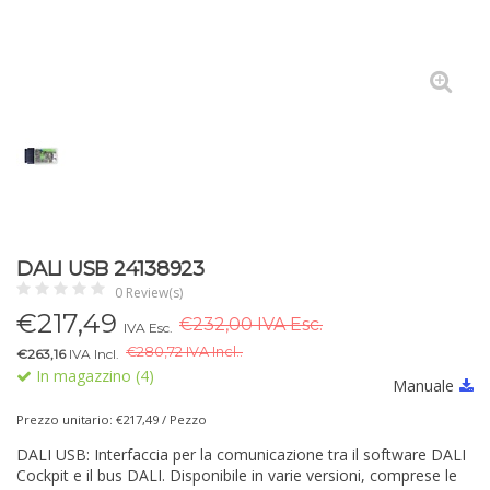
DALI USB 24138923
0 Review(s)
€
217,49
€232,00 IVA Esc.
IVA Esc.
€
280,72 IVA Incl..
€263,16
IVA Incl.
In magazzino (4)
Manuale
Prezzo unitario: €217,49 / Pezzo
DALI USB: Interfaccia per la comunicazione tra il software DALI
Cockpit e il bus DALI. Disponibile in varie versioni, comprese le