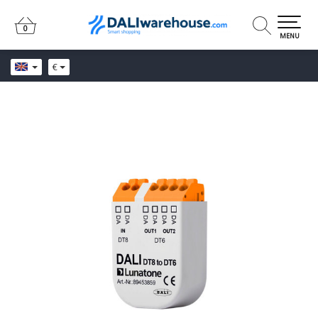
0
0
MENU
€