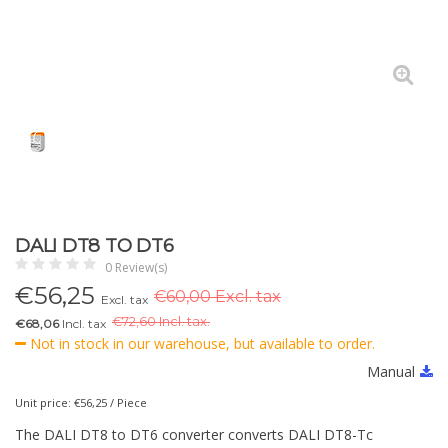
DALI DT8 TO DT6
0 Review(s)
€
56,25
€60,00 Excl. tax
Excl. tax
€
72,60 Incl. tax.
€68,06
Incl. tax
Not in stock in our warehouse, but available to order.
Manual
Unit price: €56,25 / Piece
The DALI DT8 to DT6 converter converts DALI DT8-Tc