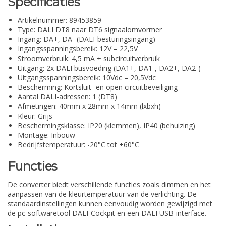
Specificaties
Artikelnummer: 89453859
Type: DALI DT8 naar DT6 signaalomvormer
Ingang: DA+, DA- (DALI-besturingsingang)
Ingangsspanningsbereik: 12V – 22,5V
Stroomverbruik: 4,5 mA + subcircuitverbruik
Uitgang: 2x DALI busvoeding (DA1+, DA1-, DA2+, DA2-)
Uitgangsspanningsbereik: 10Vdc – 20,5Vdc
Bescherming: Kortsluit- en open circuitbeveiliging
Aantal DALI-adressen: 1 (DT8)
Afmetingen: 40mm x 28mm x 14mm (lxbxh)
Kleur: Grijs
Beschermingsklasse: IP20 (klemmen), IP40 (behuizing)
Montage: Inbouw
Bedrijfstemperatuur: -20°C tot +60°C
Functies
De converter biedt verschillende functies zoals dimmen en het
aanpassen van de kleurtemperatuur van de verlichting. De
standaardinstellingen kunnen eenvoudig worden gewijzigd met
de pc-softwaretool DALI-Cockpit en een DALI USB-interface.