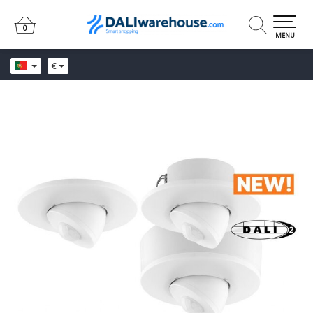
0
0
MENU
€