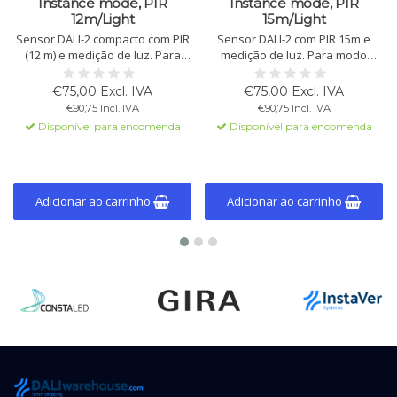
Instance mode, PIR
Instance mode, PIR
12m/Light
15m/Light
Sensor DALI-2 compacto com PIR
Sensor DALI-2 com PIR 15m e
(12 m) e medição de luz. Para
medição de luz. Para modo
modo instância com controle
instância com controle central
central DALI-2. Montagem:
DALI-2. Montagem: embutido,
€75,00 Excl. IVA
€75,00 Excl. IVA
embutido, superfície ou teto.
superfície ou teto. Alimentação
€90,75 Incl. IVA
€90,75 Incl. IVA
Alimentação via barramento
via barramento DALI.
Disponível para encomenda
Disponível para encomenda
DALI.
Adicionar ao carrinho
Adicionar ao carrinho