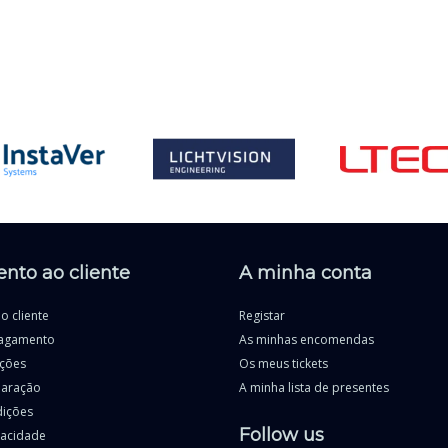
nto ao cliente
A minha conta
o cliente
Registar
agamento
As minhas encomendas
uções
Os meus tickets
paração
A minha lista de presentes
dições
Follow us
ivacidade