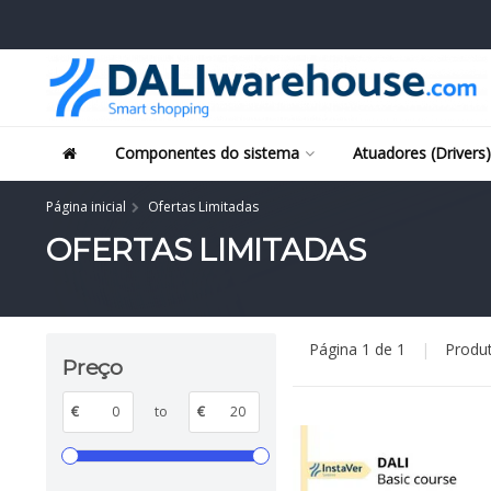
Componentes do sistema
Atuadores (Drivers)
Página inicial
Ofertas Limitadas
OFERTAS LIMITADAS
Página 1 de 1
|
Produ
Preço
€
to
€