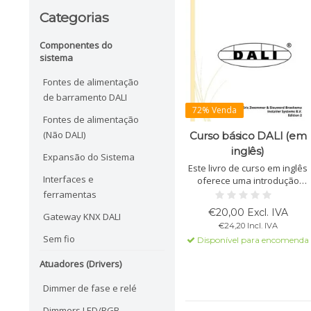
Categorias
Componentes do
sistema
Fontes de alimentação
de barramento DALI
72% Venda
Fontes de alimentação
(Não DALI)
Curso básico DALI (em
inglês)
Expansão do Sistema
Este livro de curso em inglês
Interfaces e
oferece uma introdução
completa ao DALI, incluindo
ferramentas
DALI1 e DALI2, IEC 62386 e
€20,00 Excl. IVA
Gateway KNX DALI
exercícios práticos. Em
€24,20 Incl. IVA
promoção – estoque limitado!
Sem fio
Disponível para encomenda
Atuadores (Drivers)
Dimmer de fase e relé
Dimmers LED/RGB