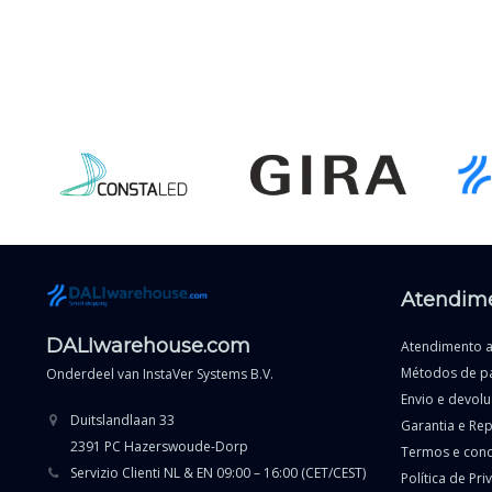
Atendime
DALIwarehouse.com
Atendimento a
Métodos de p
Onderdeel van
InstaVer Systems B.V.
Envio e devol
Duitslandlaan 33
Garantia e Re
2391 PC Hazerswoude-Dorp
Termos e con
Servizio Clienti NL & EN 09:00 – 16:00 (CET/CEST)
Política de Pr