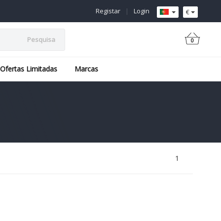
Registar
|
Login
€
Pesquisa
0
Ofertas Limitadas
Marcas
1