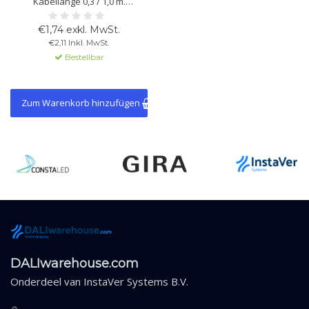
Kabellänge 0,3 / 1,0 m.
Steckverbindung für einfache
Installation. Zubehör für
€1,74 exkl. MwSt.
Notbeleuchtung.
€2,11 Inkl. MwSt.
Bestellbar
Zum Warenkorb hinzufügen
DALIwarehouse.com
Onderdeel van
InstaVer Systems B.V.