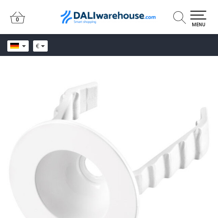
0
0
MENU
€