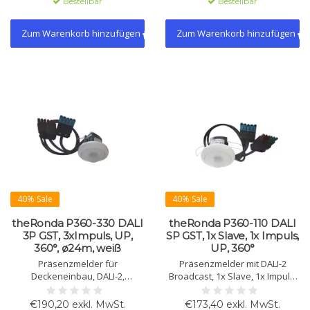
Bestellbar
Bestellbar
Montage.
Zum Warenkorb hinzufügen
Zum Warenkorb hinzufügen
40% Sale
40% Sale
theRonda P360-330 DALI
theRonda P360-110 DALI
3P GST, 3xImpuls, UP,
SP GST, 1x Slave, 1x Impuls,
360°, ø24m, weiß
UP, 360°
Präsenzmelder für
Präsenzmelder mit DALI-2
Deckeneinbau, DALI-2,
Broadcast, 1x Slave, 1x Impuls,
3xImpuls, 360°, Ø24m,
Deckenmontage, 360°-
einstellbare Lichtsteuerung,
Erfassung, Ø24m,
€190,20 exkl. MwSt.
€173,40 exkl. MwSt.