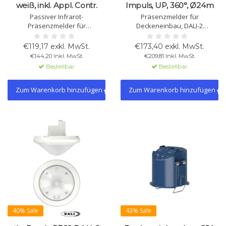
weiß, inkl. Appl. Contr.
Impuls, UP, 360°, Ø24m
Passiver Infrarot-
Präsenzmelder für
Präsenzmelder für
Deckeneinbau, DALI-2
Deckenmontage. DALI-2, 360°
Broadcast, 360° Erfassung
Erfassung bis Ø8 m.
(Ø24m), 1x Slave, 1x Impuls,
€119,17 exkl. MwSt.
€173,40 exkl. MwSt.
Automatische Lichtsteuerung,
automatische Lichtregelung,
€144,20 Inkl. MwSt.
€209,81 Inkl. MwSt.
dimmbar, eco plus, IP54,
dimmbar, mit WAGO WINSTA
Bestellbar
Bestellbar
schnelle Inbetriebnahme.
Stecker und Anschlusskabel.
Zum Warenkorb hinzufügen
Zum Warenkorb hinzufügen
40% Sale
43% Sale