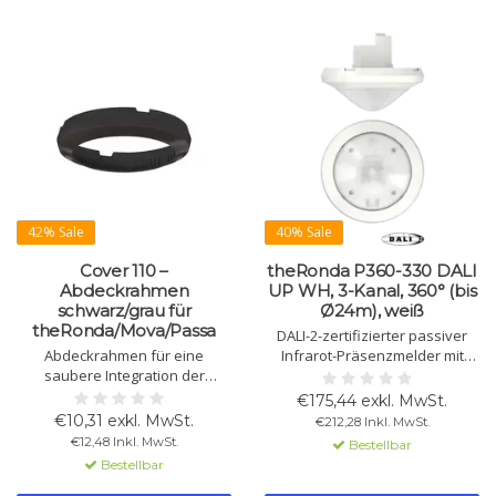
42% Sale
40% Sale
Cover 110 –
theRonda P360-330 DALI
Abdeckrahmen
UP WH, 3-Kanal, 360° (bis
schwarz/grau für
Ø24m), weiß
theRonda/Mova/Passa
DALI-2-zertifizierter passiver
Abdeckrahmen für eine
Infrarot-Präsenzmelder mit
saubere Integration der
Applikationscontroller, 3
theRonda UP, theMova P und
Kanäle, 360° Erfassung bis Ø24
€175,44 exkl. MwSt.
thePassa P. In Schwarz und
m, dimmbar, einstellbare
€10,31 exkl. MwSt.
€212,28 Inkl. MwSt.
Grau erhältlich. Perfekt für
Empfindlichkeit und Helligkeit,
€12,48 Inkl. MwSt.
Bestellbar
deckenbündige Montage.
IP54, erweiterbar.
Bestellbar