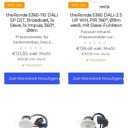
40% Sale
40% Sale
theRonda S360-110 DALI
theRonda S360 DALI-2 S
SP GST, Broadcast, 1x
UP WH, PIR 360°, Ø8m
Slave, 1x Impuls, 360°,
weiß, mit Slave-Funktion
Ø8m
Passiver Infrarot-
Präsenzmelder für
Präsenzmelder zur
Deckeneinbau, DALI-2
Deckenmontage. DALI-2
Broadcast, 1xSlave, 1xImpuls,
zertifiziert, 360° Erfassung,
€138,48 exkl. MwSt.
GST Stecker, 360°, Ø8m.
Ø9m, sendet Präsenz- und
€133,80 exkl. MwSt.
€167,56 Inkl. MwSt.
Automatische Lichtregelung,
Lichtinfos per DALI-Telegramm.
€161,90 Inkl. MwSt.
Bestellbar
energiesparend.
Bestellbar
Zum Warenkorb hinzufügen
Zum Warenkorb hinzufügen