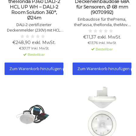
theRonda P360 DALI-2
Deckeneinbaudose 68A
HCL UP WH – DALI-2
für Sensoren, Ø 68 mm
Room Solution 360°,
(9070992)
Ø24m
Einbaudose für thePrema,
DALI-2-zertifizierter
thePassa, theRonda, theMova
Deckenmelder (230V) mit HCL,
P, PresenceLight 360, compact
RGBW, zeitgesteuerten
office, passage und passimo.
€11,37 exkl. MwSt.
Funktionen und App-Steuerung.
Mit Zugentlastung und
€248,90 exkl. MwSt.
€13,76 Inkl. MwSt.
360° Erfassung bis Ø24m, 4
Berührungsschutz. Ø 67,5 mm.
€301,17 Inkl. MwSt.
Bestellbar
Lichtkanäle, IP54.
Bestellbar
Zum Warenkorb hinzufügen
Zum Warenkorb hinzufügen