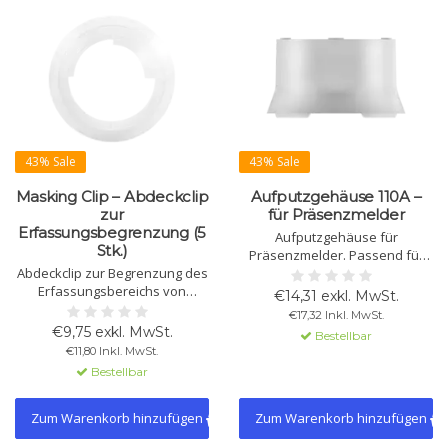
43% Sale
43% Sale
Masking Clip – Abdeckclip
Aufputzgehäuse 110A –
zur
für Präsenzmelder
Erfassungsbegrenzung (5
Aufputzgehäuse für
Stk.)
Präsenzmelder. Passend für
Abdeckclip zur Begrenzung des
thePrema, theRonda und
Erfassungsbereichs von
theMova P. Erhältlich in Weiß,
€14,31 exkl. MwSt.
theMova P und theRonda P.
Schwarz und Grau.
€17,32 Inkl. MwSt.
Lieferung als Set mit 5 Stück für
€9,75 exkl. MwSt.
Bestellbar
gezielte Bewegungserfassung.
€11,80 Inkl. MwSt.
Bestellbar
Zum Warenkorb hinzufügen
Zum Warenkorb hinzufügen