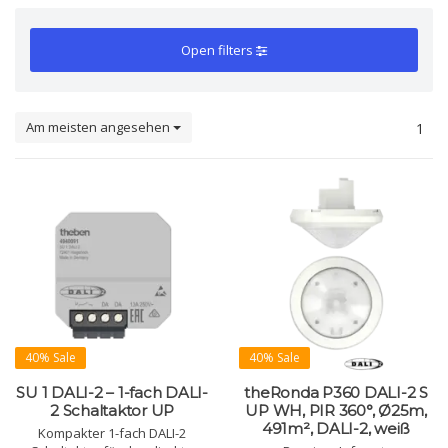
Open filters
Am meisten angesehen
1
40% Sale
40% Sale
SU 1 DALI-2 – 1-fach DALI-
theRonda P360 DALI-2 S
2 Schaltaktor UP
UP WH, PIR 360°, Ø25m,
491m², DALI-2, weiß
Kompakter 1-fach DALI-2