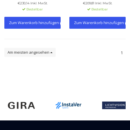
Energiesparfunktion, einfache
vorkonfektionierter GST-
€230,14 Inkl. MwSt.
€209,81 Inkl. MwSt.
Installation, ideal für Büros,
Anschluss, automatische
Bestellbar
Bestellbar
Schulen und öffentliche
Lichtsteuerung und
Gebäude.
Dimmfunktion.
Zum Warenkorb hinzufügen
Zum Warenkorb hinzufügen
Am meisten angesehen
1