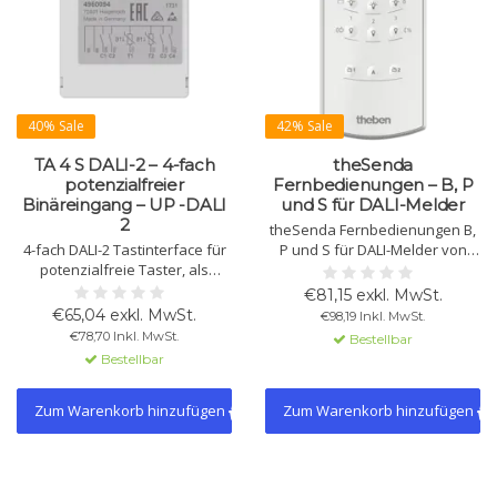
40% Sale
42% Sale
TA 4 S DALI-2 – 4-fach
theSenda
potenzialfreier
Fernbedienungen – B, P
Binäreingang – UP -DALI
und S für DALI-Melder
2
theSenda Fernbedienungen B,
4-fach DALI-2 Tastinterface für
P und S für DALI-Melder von
potenzialfreie Taster, als
Theben: App-Integration und
Schließer oder Öffner
Luxmeter, Service und
€81,15 exkl. MwSt.
einstellbar, mit 2 Zusatz-
Konfiguration oder
€65,04 exkl. MwSt.
€98,19 Inkl. MwSt.
Eingängen für Sensoren oder
Benutzersteuerung mit
€78,70 Inkl. MwSt.
Bestellbar
Potentiometer. Versorgung
Lichtszenen und einfacher
Bestellbar
über DALI-Bus. Einfache
Bedienung.
Montage.
Zum Warenkorb hinzufügen
Zum Warenkorb hinzufügen