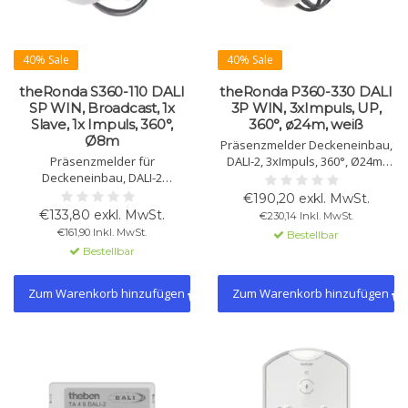
40% Sale
40% Sale
theRonda S360-110 DALI
theRonda P360-330 DALI
SP WIN, Broadcast, 1x
3P WIN, 3xImpuls, UP,
Slave, 1x Impuls, 360°,
360°, ø24m, weiß
Ø8m
Präsenzmelder Deckeneinbau,
Präsenzmelder für
DALI-2, 3xImpuls, 360°, Ø24m,
Deckeneinbau, DALI-2
mit WAGO WINSTA Stecker,
Broadcast, 1xSlave, 1xImpuls,
einstellbare Lichtsteuerung,
€190,20 exkl. MwSt.
WINSTA Stecker, 360°, Ø8m.
energiesparend, einfache
€133,80 exkl. MwSt.
€230,14 Inkl. MwSt.
Automatische Lichtregelung,
Montage. Ideal für Büros und
€161,90 Inkl. MwSt.
Bestellbar
energiesparend.
öffentliche Gebäude.
Bestellbar
Zum Warenkorb hinzufügen
Zum Warenkorb hinzufügen