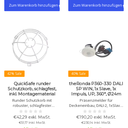
Zum Warenkorb hinzufügen
Zum Warenkorb hinzufügen
42% Sale
40% Sale
QuickSafe runder
theRonda P360-330 DALI
Schutzkorb, schlagfest,
SP WIN, 1x Slave, 1x
inkl. Montagematerial
Impuls, UP, 360°, Ø24m
Runder Schutzkorb mit
Präsenzmelder für
robuster, schlagfester
Deckeneinbau, DALI-2, 1xSlave,
Ausführung. Effektiver Schutz
1xImpuls, WINSTA Stecker, 360°,
vor mechanischen Schäden. Mit
Ø24m. Einstellbare
€42,29 exkl. MwSt.
€190,20 exkl. MwSt.
Montagematerial. Höhe bis 115
Lichtsteuerung,
€51,17 Inkl. MwSt.
€230,14 Inkl. MwSt.
mm.
energiesparend, einfache