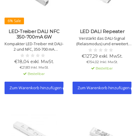
6% Sale
LED-Treiber DALI NFC
LED DALI Repeater
350-700mA 6W
Verstärkt das DALI-Signal
Kompakter LED-Treiber mit DALI-
(Relaismodus) und erweitert
2 und NFC, 350-700 mA
DALI-Installationen (erweiterter
Konstantstrom, 2-18 V, 0,7-6,3 W.
Modus). Fungiert als DALI-
€127,29 exkl. MwSt.
Hohe Effizienz, 0-100 %
Stromversorgung, einfach per
€18,04 exkl. MwSt.
€154,02 Inkl. MwSt.
dimmbar, Schutzfunktionen, für
DIP-Schalter umschaltbar.
€21,83 Inkl. MwSt.
Bestellbar
Innenräume.
Bestellbar
Zum Warenkorb hinzufügen
Zum Warenkorb hinzufügen