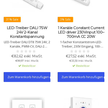
31% Sale
3% Sale
LED-Treiber DALI 75W
1 Kanäle Constant Current
24V 2-Kanal
LED driver 230Vinput 100–
Konstantspannung
700mA CC 20W
LED-Treiber DALI DT8 75W 24V, 2
1-facher Konstantstrom-LED-
Kanäle, PWM-CV, DALI-2
Treiber, 230V Eingang, 100-
zertifiziert, dimmbar 0-100%,
700mA CC, 20W. NFC einstellbar,
Tunable White (2700-6500K),
DALI-2, V0 flammhemmendes
€82,62 exkl. MwSt.
€27,52 exkl. MwSt.
IP20, CE & ENEC zertifiziert.
PC, vibrationsfreies Dimmen,
€99,97 Inkl. MwSt.
€33,30 Inkl. MwSt.
Schutz gegen Überlast &
SELV-Sicherheit. Geeignet für
Bestellbar
Bestellbar
Kurzschluss.
Innenleuchten.
Zum Warenkorb hinzufügen
Zum Warenkorb hinzufügen