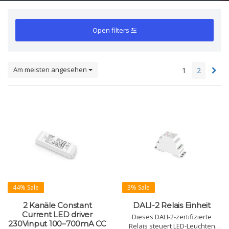
Open filters
Am meisten angesehen
1
2
44% Sale
3% Sale
2 Kanäle Constant
DALI-2 Relais Einheit
Current LED driver
Dieses DALI-2-zertifizierte
230Vinput 100–700mA CC
Relais steuert LED-Leuchten