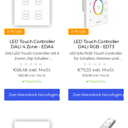
31% Sale
31% Sale
LED Touch Controller
LED Touch Controller
DALI 4 Zone - EDA4
DALI RGB - EDT3
DALI LED-Touch-Controller mit 4
LED DALI RGB Touch-Controller
Zonen, Dip-Schalter-
für Schalten, Dimmen und
Konfiguration und DALI-1-Signal.
Farbsteuerung. Unterstützt
Einbauinstallation, IP20, für
Gruppen- und Broadcast-
€68,48 exkl. MwSt.
€79,33 exkl. MwSt.
Innenräume geeignet. CE-
Modus. Stromversorgung über
€82,86 Inkl. MwSt.
€95,99 Inkl. MwSt.
zertifiziert.
DALI-Bus. Vibrationsfeedback.
Bestellbar
Bestellbar
Zum Warenkorb hinzufügen
Zum Warenkorb hinzufügen