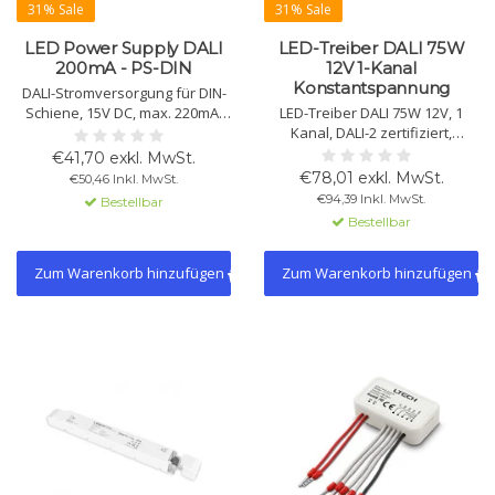
31% Sale
31% Sale
LED Power Supply DALI
LED-Treiber DALI 75W
200mA - PS-DIN
12V 1-Kanal
Konstantspannung
DALI-Stromversorgung für DIN-
Schiene, 15V DC, max. 220mA,
LED-Treiber DALI 75W 12V, 1
3.3W. Schutz vor Überlast und
Kanal, DALI-2 zertifiziert,
Kurzschluss. Klasse 2 Netzteil,
dimmbar 0-100%, PWM-CV, IP20,
€41,70 exkl. MwSt.
für Innenräume geeignet, CE-
CE, TUV zertifiziert. Schutz
€78,01 exkl. MwSt.
€50,46 Inkl. MwSt.
zertifiziert.
gegen Überlastung und
€94,39 Inkl. MwSt.
Bestellbar
Kurzschluss.
Bestellbar
Zum Warenkorb hinzufügen
Zum Warenkorb hinzufügen