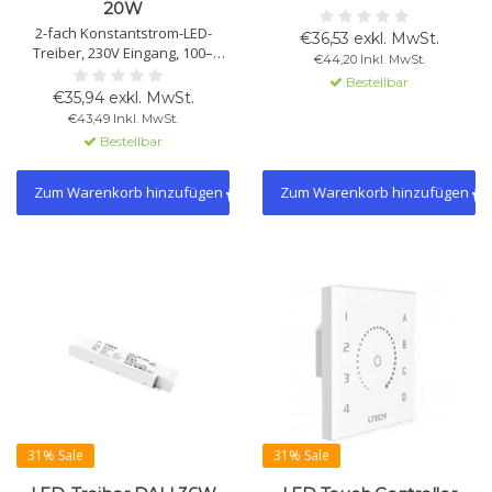
20W
(max. 3,6A pro Kanal). Geeignet
2-fach Konstantstrom-LED-
für DIN-Schiene und
€36,53 exkl. MwSt.
Treiber, 230V Eingang, 100–
Schraubmontage. Unterstützt
€44,20 Inkl. MwSt.
700mA CC, 20W. NFC einstellbar,
Gruppen und Szenen.
Bestellbar
DALI-2, V0 feuerhemmendes PC,
€35,94 exkl. MwSt.
flimmerfreies Dimmen, SELV-
€43,49 Inkl. MwSt.
Sicherheit. Geeignet für
Bestellbar
Innenleuchten.
Zum Warenkorb hinzufügen
Zum Warenkorb hinzufügen
31% Sale
31% Sale