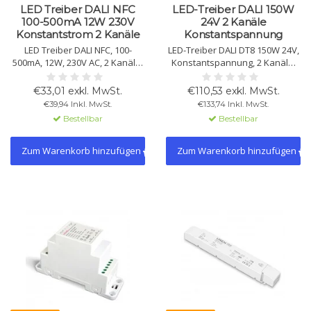
LED Treiber DALI NFC
LED-Treiber DALI 150W
100-500mA 12W 230V
24V 2 Kanäle
Konstantstrom 2 Kanäle
Konstantspannung
LED Treiber DALI NFC, 100-
LED-Treiber DALI DT8 150W 24V,
500mA, 12W, 230V AC, 2 Kanäle,
Konstantspannung, 2 Kanäle,
Constant Current, Tunable
PWM-CV-Signal, DALI-2,
White, Effizienz 82%, 0-100%
dimmbar 0-100%, IP20, CE &
€33,01 exkl. MwSt.
€110,53 exkl. MwSt.
dimmbar, IP20, CE-zertifiziert,
ENEC zertifiziert. Schutz gegen
€39,94 Inkl. MwSt.
€133,74 Inkl. MwSt.
für den Innenbereich.
Überlast & Kurzschluss.
Bestellbar
Bestellbar
Zum Warenkorb hinzufügen
Zum Warenkorb hinzufügen