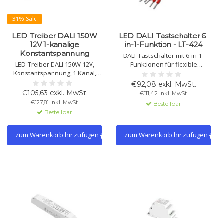
31% Sale
LED-Treiber DALI 150W
LED DALI-Tastschalter 6-
12V 1-kanalige
in-1-Funktion - LT-424
Konstantspannung
DALI-Tastschalter mit 6-in-1-
LED-Treiber DALI 150W 12V,
Funktionen für flexible
Konstantspannung, 1 Kanal,
Lichtsteuerung. Keine externe
PWM-CV-Signal, DALI-2
Stromversorgung erforderlich,
€92,08 exkl. MwSt.
zertifiziert, dimmbar 0-100%,
direkt am DALI-Bus
€105,63 exkl. MwSt.
€111,42 Inkl. MwSt.
IP20, CE & ENEC zertifiziert.
angeschlossen. Kompakt,
€127,81 Inkl. MwSt.
Bestellbar
Schutz gegen Überlast &
einfach zu installieren, ideal für
Bestellbar
Kurzschluss.
Zuhause, Büro, Hotel und
Geschäft.
Zum Warenkorb hinzufügen
Zum Warenkorb hinzufügen