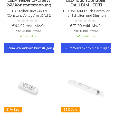
LED-Treiber DALI 36W
LED Touch Controller
24V Konstantspannung
DALI DIM - EDT1
LED-Treiber 36W 24V CV
LED DALI DIM Touch-Controller
(Constant Voltage) mit DALI-2
für Schalten und Dimmen.
und Push DIM, 0-100% dimmbar
Unterstützt Gruppen- und
bis 0,1%, PF>0,95, Effizienz 88%,
Broadcast-Modus.
€44,92 exkl. MwSt.
€71,20 exkl. MwSt.
flackerfrei. Überlast- und
Stromversorgung über DALI-
€54,35 Inkl. MwSt.
€86,15 Inkl. MwSt.
Kurzschlussschutz.
Bus. Touch mit
Bestellbar
Bestellbar
Vibrationsfeedback
Zum Warenkorb hinzufügen
Zum Warenkorb hinzufügen
31% Sale
31% Sale