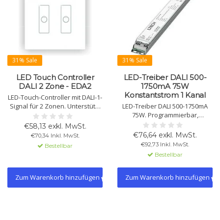
31% Sale
31% Sale
LED Touch Controller
LED-Treiber DALI 500-
DALI 2 Zone - EDA2
1750mA 75W
Konstantstrom 1 Kanal
LED-Touch-Controller mit DALI-1-
Signal für 2 Zonen. Unterstützt
LED-Treiber DALI 500-1750mA
Schalten, Dimmen und
75W. Programmierbar,
verschiedene Modi.
Konstantstrom, dimmbar (0-
€58,13 exkl. MwSt.
Stromversorgung über DALI-
100%) über DALI-2 & Push DIM.
€76,64 exkl. MwSt.
€70,34 Inkl. MwSt.
Bus, Unterputzmontage, IP20.
Schutz gegen Überlast,
€92,73 Inkl. MwSt.
Bestellbar
Überspannung und
Bestellbar
Kurzschluss.
Zum Warenkorb hinzufügen
Zum Warenkorb hinzufügen