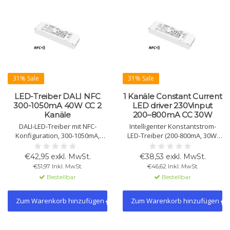
31% Sale
31% Sale
LED-Treiber DALI NFC
1 Kanäle Constant Current
300-1050mA 40W CC 2
LED driver 230Vinput
Kanäle
200–800mA CC 30W
DALI-LED-Treiber mit NFC-
Intelligenter Konstantstrom-
Konfiguration, 300-1050mA,
LED-Treiber (200-800mA, 30W)
40W. Ultradünnes Design,
mit 230Vac Eingang und DALI-2
flackerfreies Dimmen
DT6 Schnittstelle. NFC-
€42,95 exkl. MwSt.
€38,53 exkl. MwSt.
(0,01%-100%), Schutz vor
einstellbar, Schutz gegen
€51,97 Inkl. MwSt.
€46,62 Inkl. MwSt.
Überlast, Überspannung und
Überhitzung, Kurzschluss,
Bestellbar
Bestellbar
Kurzschluss. Geeignet für
Überlast und Überspannung.
Tunable White und DALI-2
T6/DT8.
Zum Warenkorb hinzufügen
Zum Warenkorb hinzufügen