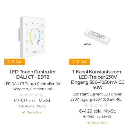
31% Sale
31% Sale
LED Touch Controller
1-Kanal Konstantstrom-
DALI CT - EDT2
LED-Treiber 230V
Eingang 300–1050mA CC
LED DALI CT Touch-Controller für
40W
Schalten, Dimmen und
Weißsteuerung. Unterstützt
Constant Current LED Driver,
Gruppen- und Broadcast-
230V ingang, 300-1050mA, 40W.
€79,33 exkl. MwSt.
Modus. Stromversorgung über
Ondersteunt DALI DT6, dimmen
€95,99 Inkl. MwSt.
DALI-Bus. Vibrationsfeedback.
van 0-100%, met een hoge
€41,29 exkl. MwSt.
Bestellbar
efficiëntie van 88%.
€49,96 Inkl. MwSt.
Bescherming tegen
Bestellbar
overbelasting, kortsluiting en