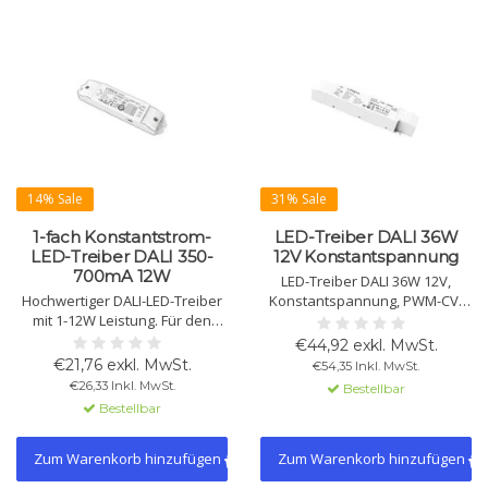
14% Sale
31% Sale
1-fach Konstantstrom-
LED-Treiber DALI 36W
LED-Treiber DALI 350-
12V Konstantspannung
700mA 12W
LED-Treiber DALI 36W 12V,
Hochwertiger DALI-LED-Treiber
Konstantspannung, PWM-CV-
mit 1-12W Leistung. Für den
Signal, DALI-2 zertifiziert, 0-100%
Innenbereich geeignet, 0-100%
dimmbar, IP20, CE & ENEC
€44,92 exkl. MwSt.
dimmbar ohne Flackern.
zertifiziert. Schutz vor Überlast
€21,76 exkl. MwSt.
€54,35 Inkl. MwSt.
Geschützt gegen Überhitzung,
und Kurzschluss.
€26,33 Inkl. MwSt.
Bestellbar
Überlastung und Kurzschluss.
Bestellbar
Zum Warenkorb hinzufügen
Zum Warenkorb hinzufügen