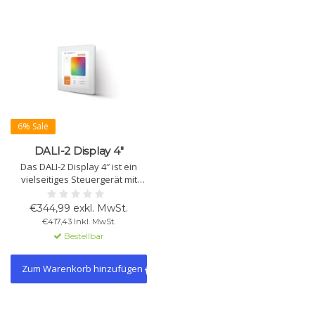
6% Sale
DALI-2 Display 4″
Das DALI-2 Display 4″ ist ein
vielseitiges Steuergerät mit
einem 4″ kapazitiven
Touchscreen und 24-Bit
€344,99 exkl. MwSt.
Farbtiefe. Es bietet DALI- und
€417,43 Inkl. MwSt.
WLAN-Schnittstellen sowie
Bestellbar
Sensoren für Temperatur,
Luftfeuchtigkeit, Luftqualität
und mehr.
Zum Warenkorb hinzufügen