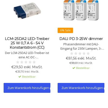
6% Sale
LCM-25DA2 LED-Treiber
DALI PD 3-25W dimmer
25 W 0,7 A 6 - 54 V
Phasendimmer mit DALI-
Konstantstrom (CC)
Eingang für 230V Lampen, 3-
Der LCM-25DA2 LED-Treiber ist
25W. Geeignet für den Einbau
eine AC-DC-
in Geräte der Schutzklasse II.
€81,56 exkl. MwSt.
Mehrstufenausgabe-
Unterstützt Phasenabschnitt
€98,69 Inkl. MwSt.
Komponente mit Konstantstrom
und -anschnitt mit
€29,50 exkl. MwSt.
Bestellbar
(CC). Ausgang von
automatischer
€35,70 Inkl. MwSt.
0,35A/0,6A/0,7A/0,9A/1,05A,
Lastenerkennung.
Bestellbar
geeignet für DALI 2.0 und Push-
Dimmung.
Zum Warenkorb hinzufügen
Zum Warenkorb hinzufügen