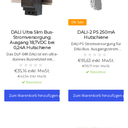
6% Sale
DALI Ultra Slim Bus-
DALI-2 PS 250mA
Stromversorgung;
Hutschiene
Ausgang 18,7VDC bei
DALI PS Stromversorgung für
0,24A Hutschiene
DALI-Bus. Ausgangsstrom
Das DLP-04R DALI ist ein ultra-
250mA, DIN-Schienenmontage.
dünnes Busnetzteil mit
Unterstützt 64 DALI-Geräte.
€95,63 exkl. MwSt.
konstanter Spannung von
Eingangsspannung 120-240Vac,
€115,71 Inkl. MwSt.
18,7VDC bei 0,24A. Diese DIN-
IP40. Kurzschlusssicher,
€35,16 exkl. MwSt.
Bestellbar
Schienenmontage verfügt über
Startzeit 250ms,
€42,54 Inkl. MwSt.
einen universellen Eingang von
Betriebstemperatur -20°C bis
Bestellbar
90-264V.
+55°C.
Zum Warenkorb hinzufügen
Zum Warenkorb hinzufügen