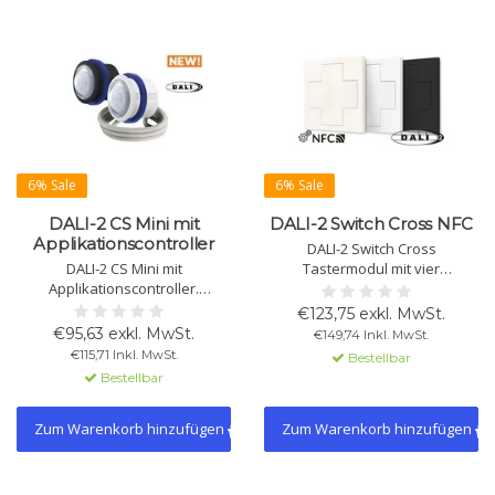
6% Sale
6% Sale
DALI-2 CS Mini mit
DALI-2 Switch Cross NFC
Applikationscontroller
DALI-2 Switch Cross
DALI-2 CS Mini mit
Tastermodul mit vier
Applikationscontroller.
konfigurierbaren Tasten. NFC-
Bewegungs- und Lichtsensor
Konfiguration per Smartphone.
€123,75 exkl. MwSt.
zur konstanten Lichtsteuerung.
Unterstützt Dimmen, Schalten,
€95,63 exkl. MwSt.
€149,74 Inkl. MwSt.
Geeignet für Innen- und
Szenen, Makros und mehr.
€115,71 Inkl. MwSt.
Bestellbar
Außenbereich, in Schwarz und
Verschiedene Symbole
Bestellbar
Weiß erhältlich.
erhältlich.
Zum Warenkorb hinzufügen
Zum Warenkorb hinzufügen