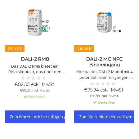
6% Sale
6% Sale
DALI-2 RM8
DALI-2 MC NFC
Binäreingang
Das DALI-2 RM8 bietet ein
Relaiskontakt, das über den
Kompaktes DALI-2 Modul mit 4
DALI-Bus gesteuert werden
potentialfreien Eingängen.
kann, schaltet Lasten bis 2 kW
Geeignet für Dimmen, Schalten,
€82,50 exkl. MwSt.
und verlängert die
Szenen und Farbsteuerung.
€75,94 exkl. MwSt.
€99,83 Inkl. MwSt.
Lebensdauer durch
Konfiguration über DALI Cockpit
€91,88 Inkl. MwSt.
Bestellbar
Nullpunktumschaltung.
und NFC.
Bestellbar
Zum Warenkorb hinzufügen
Zum Warenkorb hinzufügen