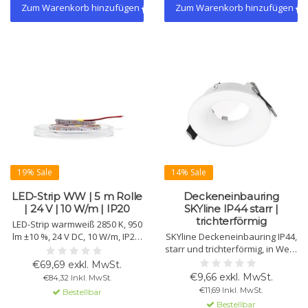
Zum Warenkorb hinzufügen
Zum Warenkorb hinzufügen
19% Sale
14% Sale
LED-Strip WW | 5 m Rolle
Deckeneinbauring
| 24 V | 10 W/m | IP20
SKYline IP44 starr |
trichterförmig
LED-Strip warmweiß 2850 K, 950
lm ±10 %, 24 V DC, 10 W/m, IP20.
SKYline Deckeneinbauring IP44,
CRI >90, Lebensdauer >50.000 h
starr und trichterförmig, in Weiß
und 3M-Klebeband für einfache
matt oder Schwarz. Aluminium
€69,69 exkl. MwSt.
Montage. 5-m-Rolle mit 102
mit Schutzglas und Dichtung.
€9,66 exkl. MwSt.
€84,32 Inkl. MwSt.
Chips/m.
Für MR16-Leuchtmittel in
€11,69 Inkl. MwSt.
Bestellbar
geschlossenen Feuchtraum-
Bestellbar