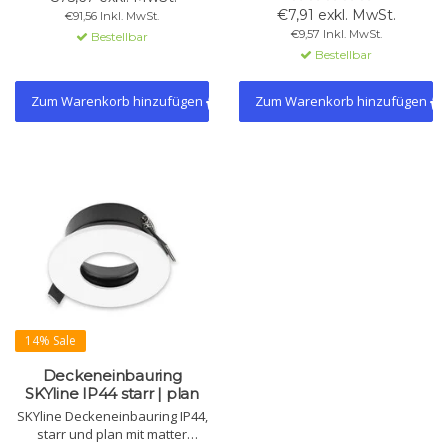
einfache Montage. Flexibel für
einfache Montage. Erhältlich in
€7,91 exkl. MwSt.
€91,56 Inkl. MwSt.
Stimmungsbeleuchtung.
weiß matt, schwarz und
€9,57 Inkl. MwSt.
Bestellbar
gebürstet.
Bestellbar
Zum Warenkorb hinzufügen
Zum Warenkorb hinzufügen
14% Sale
Deckeneinbauring
SKYline IP44 starr | plan
SKYline Deckeneinbauring IP44,
starr und plan mit matter