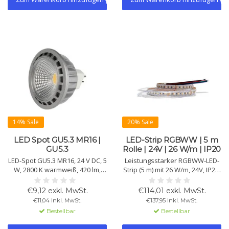
14% Sale
20% Sale
LED Spot GU5.3 MR16 |
LED-Strip RGBWW | 5 m
GU5.3
Rolle | 24V | 26 W/m | IP20
LED-Spot GU5.3 MR16, 24 V DC, 5
Leistungsstarker RGBWW-LED-
W, 2800 K warmweiß, 420 lm,
Strip (5 m) mit 26 W/m, 24V, IP20,
60°. CRI >90, COB-Technologie,
2850 K, 1400 lm ±10 % und 96
PWM-dimmbar. IP20,
Chips/m. Farbige Akzente oder
€9,12 exkl. MwSt.
€114,01 exkl. MwSt.
Aluminiumgehäuse,
Warmweiß mit >90 CRI, PWM
€11,04 Inkl. MwSt.
€137,95 Inkl. MwSt.
Lebensdauer >20.000 h.
dimmbar, >50.000 Std.
Bestellbar
Bestellbar
Lebensdauer, 3M-Klebeband.