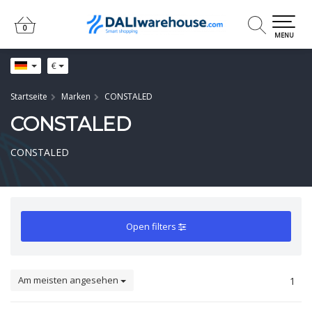
0
0
MENU
€
Startseite
Marken
CONSTALED
CONSTALED
CONSTALED
Open filters
Am meisten angesehen
1