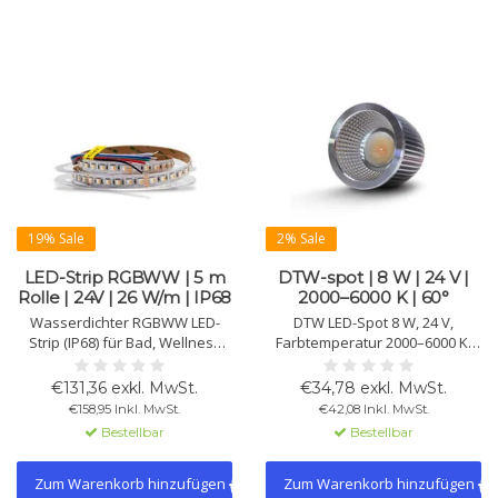
19% Sale
2% Sale
LED-Strip RGBWW | 5 m
DTW-spot | 8 W | 24 V |
Rolle | 24V | 26 W/m | IP68
2000–6000 K | 60°
Wasserdichter RGBWW LED-
DTW LED-Spot 8 W, 24 V,
Strip (IP68) für Bad, Wellness
Farbtemperatur 2000–6000 K,
oder Outdoor. 24V, 26 W/m,
750 lm ±10 %, 60°
Warmweiß 2850K, 1400 lm, 96
Abstrahlwinkel. CRI >96 und
€131,36 exkl. MwSt.
€34,78 exkl. MwSt.
Chips/m, CRI 71, >50.000 h, 120°,
Lebensdauer >50.000 h. Ideal
€158,95 Inkl. MwSt.
€42,08 Inkl. MwSt.
5050 SMD, mit 3M-Klebeband.
für dynamische Akzent- und
Bestellbar
Bestellbar
Stimmungsbeleuchtung.
Zum Warenkorb hinzufügen
Zum Warenkorb hinzufügen