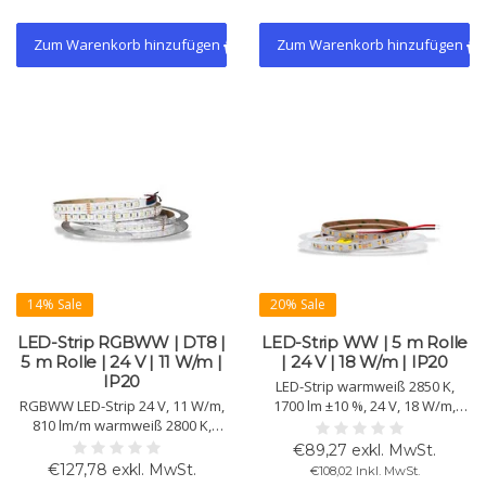
Decken geeignet.
Zum Warenkorb hinzufügen
Zum Warenkorb hinzufügen
14% Sale
20% Sale
LED-Strip RGBWW | DT8 |
LED-Strip WW | 5 m Rolle
5 m Rolle | 24 V | 11 W/m |
| 24 V | 18 W/m | IP20
IP20
LED-Strip warmweiß 2850 K,
RGBWW LED-Strip 24 V, 11 W/m,
1700 lm ±10 %, 24 V, 18 W/m,
810 lm/m warmweiß 2800 K,
IP20. CRI >90, 102 Chips/m, 2835
IP20. DT8-kompatibel für
SMD, Lebensdauer >50.000 h,
€89,27 exkl. MwSt.
dynamische Farbansteuerung,
3M-Klebeband. 5-m-Rolle für
€127,78 exkl. MwSt.
€108,02 Inkl. MwSt.
CRI >90 (WW), 96 LEDs/m, 5-m-
stimmungsvolle