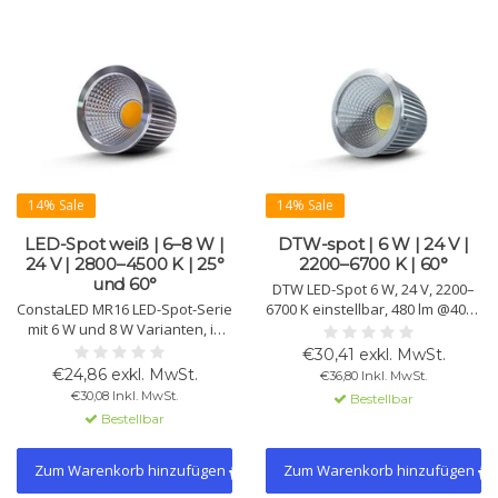
14% Sale
14% Sale
LED-Spot weiß | 6–8 W |
DTW-spot | 6 W | 24 V |
24 V | 2800–4500 K | 25°
2200–6700 K | 60°
und 60°
DTW LED-Spot 6 W, 24 V, 2200–
ConstaLED MR16 LED-Spot-Serie
6700 K einstellbar, 480 lm @4000
mit 6 W und 8 W Varianten, in
K, 60°. CRI >90, DT8/DALI
2800 K, 3300 K oder 4500 K
konform, MR16 Fassung,
€30,41 exkl. MwSt.
sowie mit 25° oder 60°
Aluminiumgehäuse,
€24,86 exkl. MwSt.
€36,80 Inkl. MwSt.
Abstrahlwinkel. CRI >90, 24 V DC
Lebensdauer >30.000 h.
€30,08 Inkl. MwSt.
Bestellbar
und Lebensdauer >50.000 h.
Bestellbar
Zum Warenkorb hinzufügen
Zum Warenkorb hinzufügen