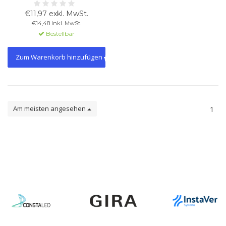
Oberfläche (weiß oder
schwarz). Aluminium mit
€11,97 exkl. MwSt.
Schutzglas und Dichtung. Für
€14,48 Inkl. MwSt.
MR16-Leuchtmittel geeignet, für
Bestellbar
geschlossene Feuchtraum-
Decken.
Zum Warenkorb hinzufügen
Am meisten angesehen
1