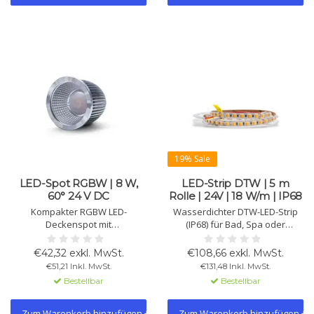
19% Sale
LED-Spot RGBW | 8 W,
LED-Strip DTW | 5 m
60° 24 V DC
Rolle | 24V | 18 W/m | IP68
Kompakter RGBW LED-
Wasserdichter DTW-LED-Strip
Deckenspot mit
(IP68) für Bad, Spa oder
Warmweißkanal, CRI > 90 und
Außenbereich. DTW: Licht wird
homogener Lichtverteilung. 8 W,
beim Dimmen wärmer (2000K–
€42,32 exkl. MwSt.
€108,66 exkl. MwSt.
60°, Betrieb mit 24 V DC CV und
6500K). 5 m, 18 W/m, 24V, 1200
€51,21 Inkl. MwSt.
€131,48 Inkl. MwSt.
PWM-Treiber. Ideal für
lm, 102 Chips/m, CRI >90,
Bestellbar
Bestellbar
Stimmungs- und
>50.000 Std., 3M-Klebung.
Akzentbeleuchtung.
Zum Warenkorb hinzufügen
Zum Warenkorb hinzufügen