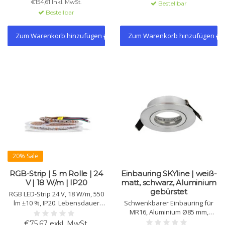
€154,61 Inkl. MwSt.
Bestellbar
Rolle mit 3M-Klebeband.
Innenbeleuchtung.
Bestellbar
Zum Warenkorb hinzufügen
Zum Warenkorb hinzufügen
20% Sale
RGB-Strip | 5 m Rolle | 24
Einbauring SKYline | weiß-
V | 18 W/m | IP20
matt, schwarz, Aluminium
gebürstet
RGB LED-Strip 24 V, 18 W/m, 550
lm ±10 %, IP20. Lebensdauer
Schwenkbarer Einbauring für
>50.000 h, 102 Chips/m, 5-m-
MR16, Aluminium Ø85 mm,
Rolle, 3M-Klebeband für
Ausschnitt Ø68 mm, 50° kippbar,
€75,67 exkl. MwSt.