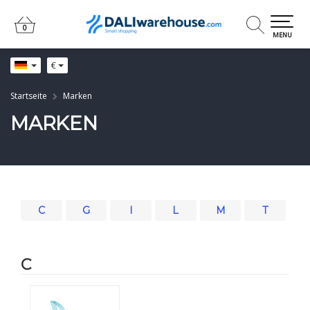
0
0
MENU
€
Startseite
Marken
MARKEN
C
G
I
L
M
T
C