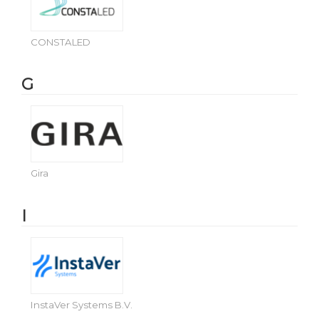
CONSTALED
G
Gira
I
InstaVer Systems B.V.