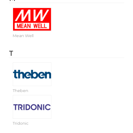
Mean Well
T
Theben
Tridonic