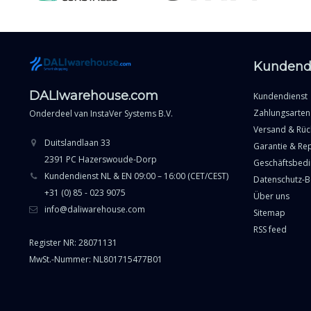
Kundend
DALIwarehouse.com
Kundendienst
Zahlungsarten
Onderdeel van
InstaVer Systems B.V.
Versand & Rü
Duitslandlaan 33
Garantie & Re
2391 PC Hazerswoude-Dorp
Geschäftsbed
Kundendienst NL & EN 09:00 – 16:00 (CET/CEST)
Datenschutz-
+31 (0) 85 - 023 9075
Über uns
info@daliwarehouse.com
Sitemap
RSS feed
Register NR: 28071131
MwSt.-Nummer: NL801715477B01