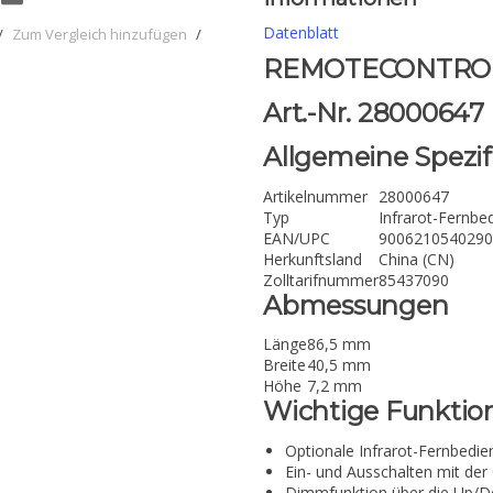
Datenblatt
/
Zum Vergleich hinzufügen
/
REMOTECONTROL I
Art.-Nr. 28000647
Allgemeine Spezif
Artikelnummer
28000647
Typ
Infrarot-Fernbe
EAN/UPC
9006210540290
Herkunftsland
China (CN)
Zolltarifnummer
85437090
Abmessungen
Länge
86,5 mm
Breite
40,5 mm
Höhe
7,2 mm
Wichtige Funktio
Optionale Infrarot-Fernbedi
Ein- und Ausschalten mit der
Dimmfunktion über die Up/