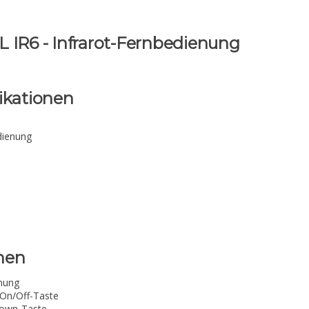
R6 - Infrarot-Fernbedienung
ikationen
dienung
nen
enung
 On/Off-Taste
Down-Taste