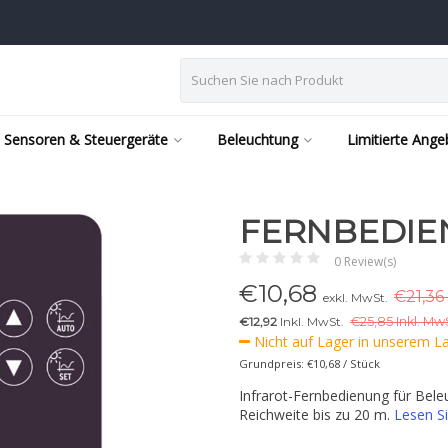
Sensoren & Steuergeräte
Beleuchtung
Limitierte Ang
FERNBEDIE
0 Review(s)
€
10,68
€21,36
exkl. MwSt.
€12,92
Inkl. MwSt.
€
25,85 Inkl. MwS
Nicht auf Lager in unserem Lag
Grundpreis: €10,68 / Stück
Infrarot-Fernbedienung für Bel
Reichweite bis zu 20 m.
Lesen S