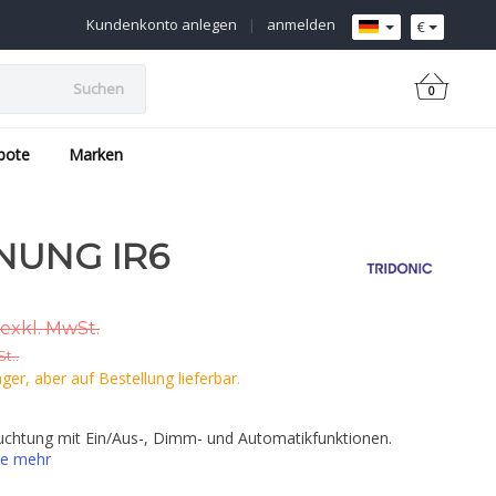
Kundenkonto anlegen
|
anmelden
€
Suchen
0
ebote
Marken
NUNG IR6
 exkl. MwSt.
t..
er, aber auf Bestellung lieferbar.
euchtung mit Ein/Aus-, Dimm- und Automatikfunktionen.
ie mehr