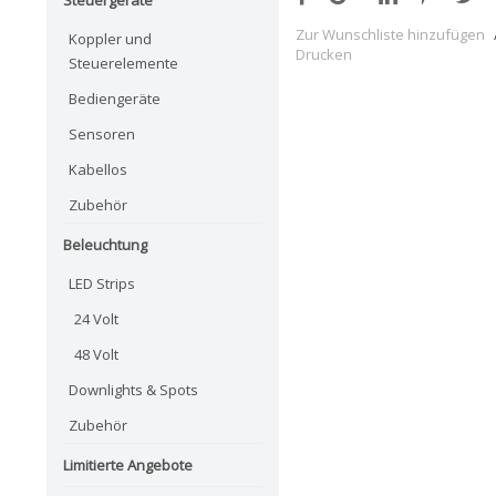
Zur Wunschliste hinzufügen
Koppler und
Drucken
Steuerelemente
Bediengeräte
Sensoren
Kabellos
Zubehör
Beleuchtung
LED Strips
24 Volt
48 Volt
Downlights & Spots
Zubehör
Limitierte Angebote