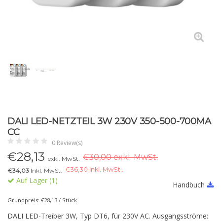
DALI LED-NETZTEIL 3W 230V 350-500-700MA
CC
0 Review(s)
€
28,13
€30,00 exkl. MwSt.
exkl. MwSt.
€
36,30 Inkl. MwSt..
€34,03
Inkl. MwSt.
Auf Lager (1)
Handbuch
Grundpreis: €28,13 / Stück
DALI LED-Treiber 3W, Typ DT6, für 230V AC. Ausgangsströme: