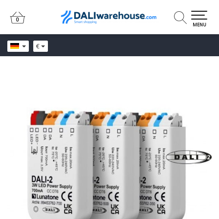
0
0
MENU
€