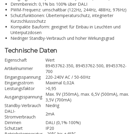
Dimmbereich: 0,1% bis 100% über DALI
PWM-Frequenz: umschaltbar (122Hz, 244Hz, 488Hz, 976Hz)
Schutzfunktionen: Übertemperaturschutz, integrierter
Kurzschlussschutz
Kompakte Bauform: geeignet für Einbau in Leuchten und
Unterputzdosen
Niedriger Standby-Verbrauch und hoher Wirkungsgrad
Technische Daten
Eigenschaft
Wert
89453762-350, 89453762-500, 89453762-
Artikelnummer
700
Eingangsspannung
220-240V AC / 50-60Hz
Eingangsstrom
Maximal 0,02A
Leistungsfaktor
>0,95
Max. 9V (350mA), max. 6,5V (500mA), max.
Ausgangsspannung
3,5V (700mA)
Standby-Verbrauch
Niedrig
DALI-
2mA
Stromverbrauch
Dimmen
DALI (0,1%-100%)
Schutzart
IP20
Betriebstemperatur
-20°C bis +45°C