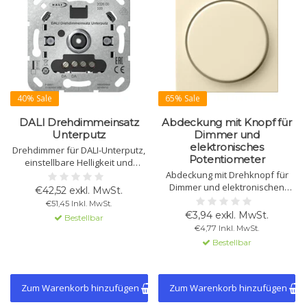
40% Sale
65% Sale
DALI Drehdimmeinsatz
Abdeckung mit Knopf für
Unterputz
Dimmer und
elektronisches
Drehdimmer für DALI-Unterputz,
Potentiometer
einstellbare Helligkeit und
Farbtemperatur. Für DALI-2
Abdeckung mit Drehknopf für
Steuerung, benötigt externe
Dimmer und elektronischen
€42,52 exkl. MwSt.
DALI-Spannungsversorgung,
Potentiometer. Passend für Gira
€51,45 Inkl. MwSt.
speichert Lichteinstellungen.
System 55. In verschiedenen
€3,94 exkl. MwSt.
Bestellbar
Farben und Ausführungen
€4,77 Inkl. MwSt.
erhältlich. Einfache Montage.
Bestellbar
Zum Warenkorb hinzufügen
Zum Warenkorb hinzufügen