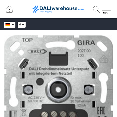
0
0
MENU
€