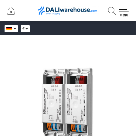
0
0
MENU
€