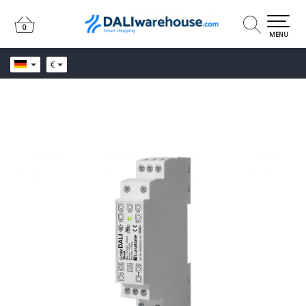
0
0
MENU
€