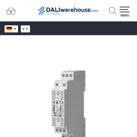
0
0
MENU
€