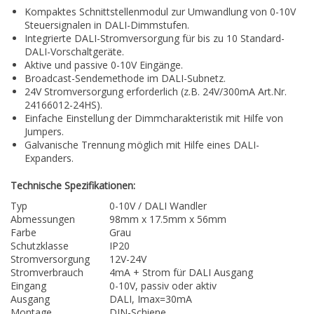
Kompaktes Schnittstellenmodul zur Umwandlung von 0-10V
Steuersignalen in DALI-Dimmstufen.
Integrierte DALI-Stromversorgung für bis zu 10 Standard-
DALI-Vorschaltgeräte.
Aktive und passive 0-10V Eingänge.
Broadcast-Sendemethode im DALI-Subnetz.
24V Stromversorgung erforderlich (z.B. 24V/300mA Art.Nr.
24166012-24HS).
Einfache Einstellung der Dimmcharakteristik mit Hilfe von
Jumpers.
Galvanische Trennung möglich mit Hilfe eines DALI-
Expanders.
Technische Spezifikationen:
Typ
0-10V / DALI Wandler
Abmessungen
98mm x 17.5mm x 56mm
Farbe
Grau
Schutzklasse
IP20
Stromversorgung
12V-24V
Stromverbrauch
4mA + Strom für DALI Ausgang
Eingang
0-10V, passiv oder aktiv
Ausgang
DALI, Imax=30mA
Montage
DIN-Schiene