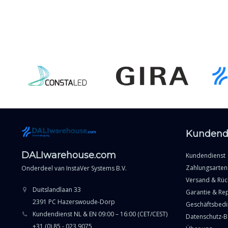
Kundend
DALIwarehouse.com
Kundendienst
Zahlungsarten
Onderdeel van
InstaVer Systems B.V.
Versand & Rü
Duitslandlaan 33
Garantie & Re
2391 PC Hazerswoude-Dorp
Geschäftsbed
Kundendienst NL & EN 09:00 – 16:00 (CET/CEST)
Datenschutz-
+31 (0) 85 - 023 9075