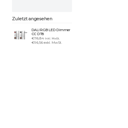
Zuletzt angesehen
DALI RGB LED Dimmer
CC DT8
€116,84
Inkl. MwSt.
€96,56 exkl. MwSt.