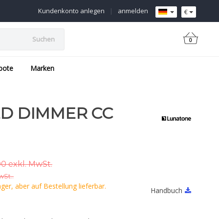
Kundenkonto anlegen
|
anmelden
€
Suchen
0
ebote
Marken
ED DIMMER CC
0 exkl. MwSt.
wSt..
er, aber auf Bestellung lieferbar.
Handbuch