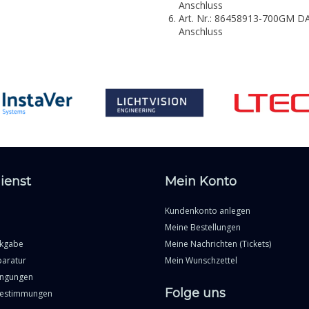
Anschluss
Art. Nr.: 86458913-700GM
Anschluss
ienst
Mein Konto
Kundenkonto anlegen
Meine Bestellungen
ckgabe
Meine Nachrichten (Tickets)
paratur
Mein Wunschzettel
ingungen
Folge uns
Bestimmungen