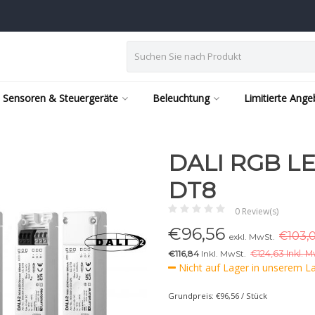
Sensoren & Steuergeräte
Beleuchtung
Limitierte Ang
DALI RGB L
DT8
0 Review(s)
€
96,56
€103,0
exkl. MwSt.
€116,84
Inkl. MwSt.
€
124,63 Inkl. M
Nicht auf Lager in unserem Lag
Grundpreis: €96,56 / Stück