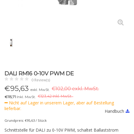
DALI RM16 0-10V PWM DE
0 Review(s)
€
95,63
€102,00 exkl. MwSt.
exkl. MwSt.
€
123,42 Inkl. MwSt..
€115,71
Inkl. MwSt.
Nicht auf Lager in unserem Lager, aber auf Bestellung
lieferbar.
Handbuch
Grundpreis: €95,63 / Stück
Schnittstelle für DALI zu 0-10V PWM, schaltet Ballaststrom