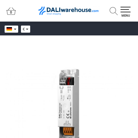
0
0
MENU
€