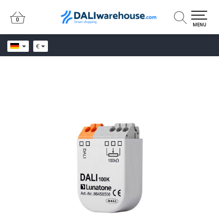
0
0
MENU
€