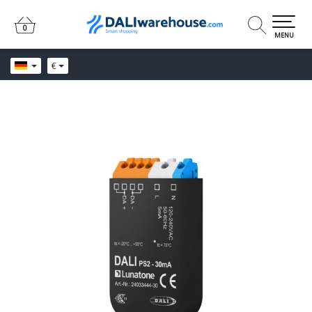
0
0
MENU
€