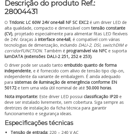
Descrição do produto Ref.:
28004431
O
Tridonic LC 60W 24V one4all NF SC EXC2
é um driver LED de
alta qualidade, compacto e dimerizável com
tensão constante
(CV)
, projetado especialmente para alimentar fitas LED flexíveis
de 24V. Graças à
interface one4all
, é compatível com várias
tecnologias de dimerização, incluindo
DALI-2, DSI, switchDIM e
corridorFUNCTION
. Também é
programável via NFC
e suporta
lumDATA (extensões DALI-2 251, 252 e 253)
.
O driver pode ser usado tanto
embutido quanto de forma
independente
, e é fornecido com alívio de tensão tipo clip-on,
independente da variante de embalagem. É ainda adequado
para
sistemas de iluminação de emergência conforme EN
50172
e tem uma vida útil nominal de até
50.000 horas
.
Nota importante:
Este driver LED possui
classificação IP20
e
deve ser instalado livremente, sem cobertura. Siga sempre as
diretrizes de instalação da ficha técnica para garantir
funcionamento e segurança ideais.
Especificações técnicas
Tensão de entrada:
220 – 240 V AC