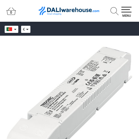
0
0
MENU
€