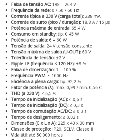
Faixa de tensão AC:
198 – 264 V
Frequência da rede:
0 / 50 / 60 Hz
Corrente típica a 230 V (carga total):
288 mA
Corrente de surto (pico / duração):
18,8 A / 15 µs
Potência máxima de entrada:
65,4 W
Consumo em standby:
típ. 0,45 W
Potência de saída:
6 – 60 W
Tensão de saída:
24 V tensão constante
Tensão máxima de saída (U-OUT):
60 V
Tolerância de tensão:
±2 V
Ripple LF (frequência < 120 Hz):
±8 %
Faixa de dimerização:
1 – 100 %
Frequência PWM:
~ 1000 Hz
Eficiência a plena carga:
típ. 92,2 %
Fator de potência (λ):
máx. 0,99 / mín. 0,56 C
THD (a 230 V):
< 6,5 %
Tempo de inicialização (AC):
≤ 0,6 s
Tempo de inicialização (DC):
≤ 0,3 s
Tempo de comutação AC/DC:
≤ 0,3 s
Tempo de desligamento:
≤ 0,02 s
Dimensões (C x L x A):
225 x 43 x 30 mm
Classe de proteção:
IP20, SELV, Classe II
Vida útil:
até 50.000 horas