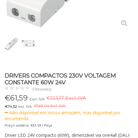
DRIVERS COMPACTOS 230V VOLTAGEM
CONSTANTE 60W 24V
0 Review(s)
€
61,59
€123,17 Excl. IVA
Excl. IVA
€
149,04 Incl. IVA.
€74,52
Incl. IVA
Não disponível em nosso armazém, mas disponível por
encomenda.
Preço unitário: €61,59 / Peça
Driver LED 24V compacto (60W), dimerizável via one4all (DALI-