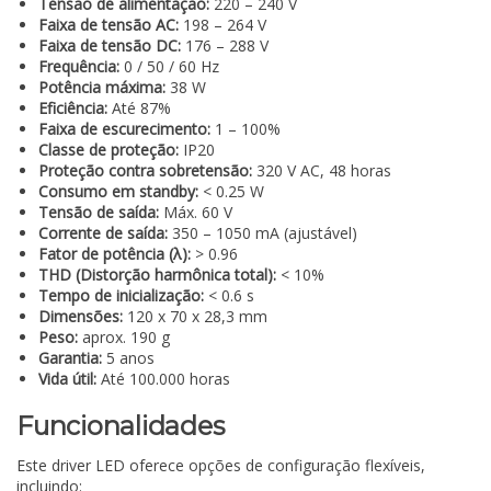
Tensão de alimentação:
220 – 240 V
Faixa de tensão AC:
198 – 264 V
Faixa de tensão DC:
176 – 288 V
Frequência:
0 / 50 / 60 Hz
Potência máxima:
38 W
Eficiência:
Até 87%
Faixa de escurecimento:
1 – 100%
Classe de proteção:
IP20
Proteção contra sobretensão:
320 V AC, 48 horas
Consumo em standby:
< 0.25 W
Tensão de saída:
Máx. 60 V
Corrente de saída:
350 – 1050 mA (ajustável)
Fator de potência (λ):
> 0.96
THD (Distorção harmônica total):
< 10%
Tempo de inicialização:
< 0.6 s
Dimensões:
120 x 70 x 28,3 mm
Peso:
aprox. 190 g
Garantia:
5 anos
Vida útil:
Até 100.000 horas
Funcionalidades
Este driver LED oferece opções de configuração flexíveis,
incluindo: