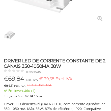
DRIVER LED DE CORRENTE CONSTANTE DE 2
CANAIS 350–1050MA 38W
0 Review(s)
€
69,84
€139,68 Excl. IVA
Excl. IVA
€
169,01 Incl. IVA.
€84,51
Incl. IVA
Em inventário (1)
Preço unitário: €69,84 / Peça
Driver LED dimerizável (DALI-2 DT8) com corrente ajustável de
350-1050 mA. Máx. 38W, 87% de eficiência, IP20. Compatível