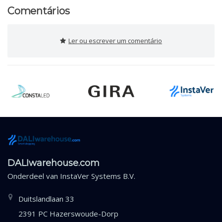
Comentários
Ler ou escrever um comentário
DALIwarehouse.com
Onderdeel van
InstaVer Systems B.V.
Duitslandlaan 33
2391 PC Hazerswoude-Dorp