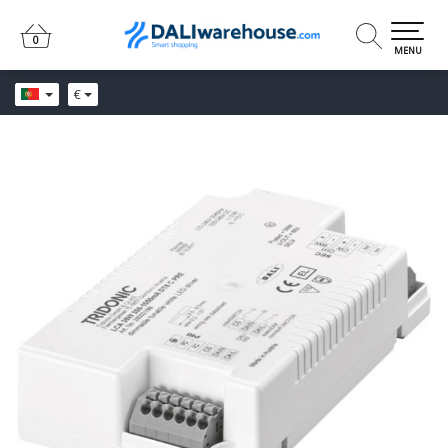
0
0
MENU
€