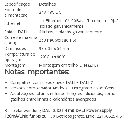
Especificação
Detalhes
Fonte de
24V-48V DC
alimentação
1 x Ethernet 10/100Base-T, conector RJ45,
Ethernet
isolado galvanicamente
Saídas DALI
4 linhas, isoladas galvanicamente
Corrente máxima
250 mA (versão PS)
(DALI)
Dimensões
98 x 36 x 56 mm
Temperatura de
-20°C a +60°C
operação
Montagem
Montagem em trilho DIN (2TE)
Notas importantes:
Compatível com dispositivos DALI e DALI-2
Versões com servidor Node-RED integrado disponíveis
Atualizações futuras incluirão funções adicionais, como
gatilhos entre linhas e calendários avançados
Beispielanwendung
DALI-2 IOT 4 mit DALI Power Supply –
120mA/Linie
für bis zu ~30 Betriebsgeräte/Linie (22176625-PS):