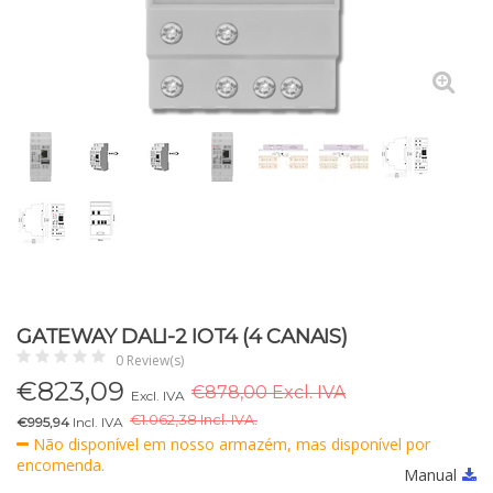
GATEWAY DALI-2 IOT4 (4 CANAIS)
0 Review(s)
€
823,09
€878,00 Excl. IVA
Excl. IVA
€
1.062,38 Incl. IVA.
€995,94
Incl. IVA
Não disponível em nosso armazém, mas disponível por
encomenda.
Manual