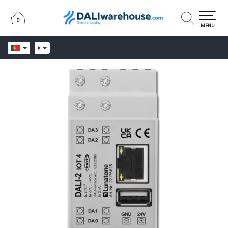
0
0
MENU
€